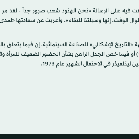
ال الوقت. إنها وسيلتنا للبقاء». وأعربت عن سعادتها «لمدى 
التاريخ الإشكالي» للصناعة السينمائية، إن فيما يتعلق با
التي لطخت فيلم «ذهب مع الريح» (Gone with the wind) أو فيما خص الجدل الراهن بشأن الحضور الضعيف للمرأ
يتلفيذر في الاحتفال الشهير عام 1973.