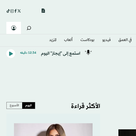
في العمق
فيديو
بودكاست
ألعاب
المزيد
استمع إلى "إيجاز" اليوم
12:34 دقيقه
الأكثر قراءة
اليوم
الأسبوع