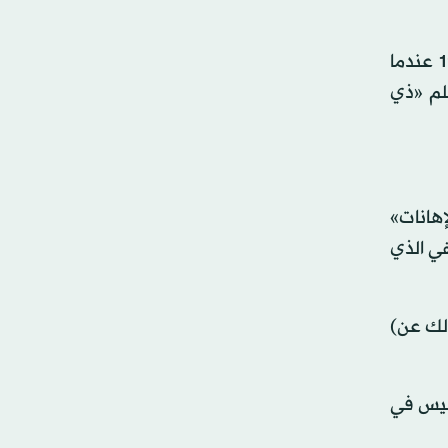
وكانت ليتلفيذر المنتمية إلى شعبي أباتشي وياكي، قوبلت بالسخرية خلال احتفال توزيع جوائز «الأوسكار» عام 1973 عندما
لم «ذي
إهانات»
ي الذي
 لك عن)
جليس في