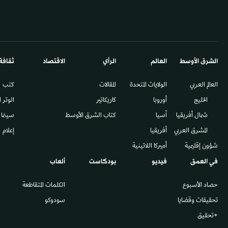
الشرق الأوسط​
العالم
الرأي
الاقتصاد
ثقافة
العالم العربي
الولايات المتحدة
المقالات
كتب
الخليج
أوروبا
كاريكاتير
الوتر 
شمال أفريقيا
آسيا
كتاب الشرق الأوسط
سينما
المشرق العربي
أفريقيا
إعلام
شؤون إقليمية
أميركا اللاتينية
في العمق
فيديو
بودكاست
ألعاب
حصاد الأسبوع
الكلمات المتقاطعة
تحقيقات وقضايا
سودوكو
+تحقيق