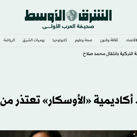
لاقتصاد
ثقافة وفنون
صحة وعلوم
تكنولوجيا
يوميات الشرق​
الرياضة
لإنجازات
ت»... أكاديمية «الأوسكار» تعتذر من