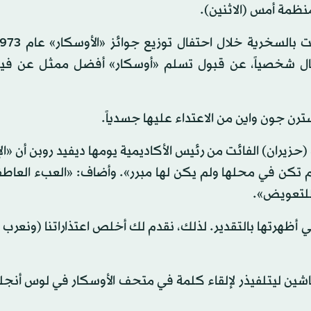
نظمة أمس (الاثنين).
تفال شخصياً، عن قبول تسلم «أوسكار» أفضل ممثل عن في
سترن جون واين من الاعتداء عليها جسدياً.
 (حزيران) الفائت من رئيس الأكاديمية يومها ديفيد روبن أن «ال
م تكن في محلها ولم يكن لها مبرر». وأضاف: «العبء العاطف
 للتعويض».
ي أظهرتها بالتقدير. لذلك، نقدم لك أخلص اعتذاراتنا (ونعرب
 ساشين ليتلفيذر لإلقاء كلمة في متحف الأوسكار في لوس أن