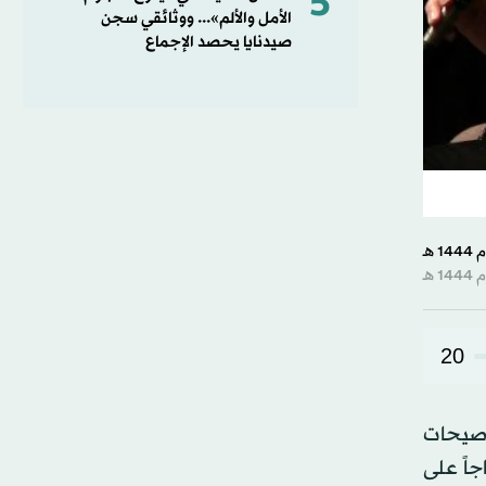
5
الأمل والألم»... ووثائقي سجن
صيدنايا يحصد الإجماع
20
لتي تمنح جوائز «الأوسكار» بعد نحو 50 عاماً من صيحات
جاً على