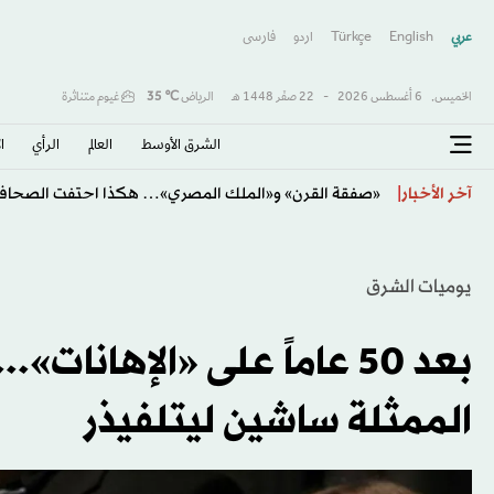
عربي
English
Türkçe
اردو
فارسى
الخميس,
6 أغسطس 2026
-
22 صفَر 1448 هـ
الرياض
℃
35
غيوم متناثرة
الشرق الأوسط​
العالم
الرأي
ا
يايسله يودّع الأهلي برسالة مؤثرة بعد ثلاثة مواسم حافلة با
آخر الأخبار
يوميات الشرق
بعد 50 عاماً على «الإهانا
الممثلة ساشين ليتلفيذر