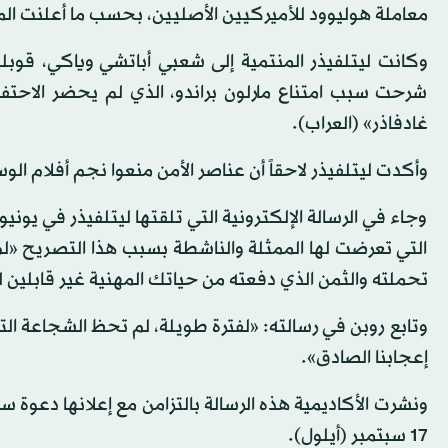
معاملة هوليوود للأميركيين الأصليين، بحسب ما أعلنت الم
شرحت سبب امتناع مارلون براندو، الذي لم يحضر الاح
غادفاذر» (العراب).
وأكدت ليتلفيذر لاحقاً أن عناصر الأمن منعوا نجم أفلام الو
وجاء في الرسالة الإلكترونية التي تلقتها ليتلفيذر في يونيو
التي تعرضت لها الممثلة والناشطة بسبب هذا التصريح «ل
تحملته والثمن الذي دفعته من حياتك المهنية غير قابلين
وتابع روبن في رسالته: «لفترة طويلة، لم تحظ الشجاعة الت
إعجابنا الصادق».
ونشرت الأكاديمية هذه الرسالة بالتزامن مع إعلانها دعوة
17 سبتمبر (أيلول).