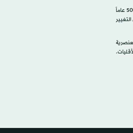
وقالت ساشين ليتلفيذر البالغة اليوم 75 عاماً في بيان علقت فيه على الرسالة «نحن الهنود شعب صبور جداً - لقد مر 50 عاماً
التغيير
لعنصرية
ة والأقليات.