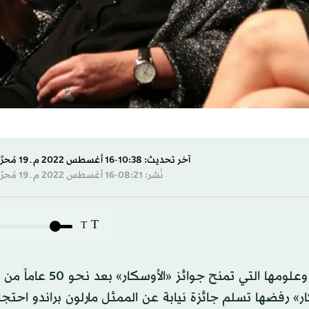
آخر تحديث: 10:38-16 أغسطس 2022 م ـ 19 مُحرَّم 1444 هـ
نُشر: 08:21-16 أغسطس 2022 م ـ 19 مُحرَّم 1444 هـ
T
T
تلقت ساشين ليتلفيذر اعتذاراً من أكاديمية فنون السينما وعلومها ا
» رفضها تسلم جائزة نيابة عن الممثل مارلون براندو احتجا