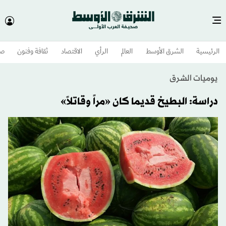
الرئيسية
الشرق الأوسط​
العالم
الرأي
الاقتصاد
ثقافة وفنون
صح
يوميات الشرق
دراسة: البطيخ قديما كان «مراً وقاتلاً»