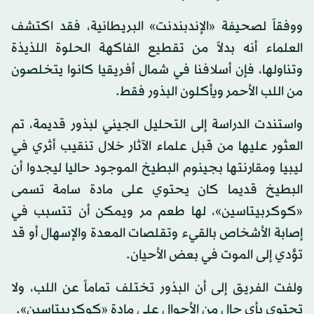
ووفقاً لصحيفة «الإندبندنت» البريطانية، فقد اكتشف
العلماء أنه بدلاً من تقطيع الفاكهة الحلوة اللذيذة
وتناولها، فإن أسلافنا في شمال أفريقيا كانوا يتخلصون
من اللب الأحمر ويأكلون البذور فقط.
واستندت الدراسة إلى التحليل الجيني لبذور قديمة، تم
العثور عليها من قبل علماء الآثار خلال تنقيب أثري في
ليبيا ومقارنتها بجينوم البطيخ الموجود حاليا ليجدوا أن
البطيخ قديما كان يحتوي على مادة سامة تسمى
«كوكربيتاسين»، لها طعم مر ويمكن أن تتسبب في
إصابة الأشخاص بالقيء وتقلصات المعدة والإسهال أو قد
تؤدي إلى الموت في بعض الأحيان.
ولفت الفريق إلى أن البذور تختلف تماماً عن اللب، ولا
تحتوي بأي حال من الأحوال على مادة «كوكربيتاسين».