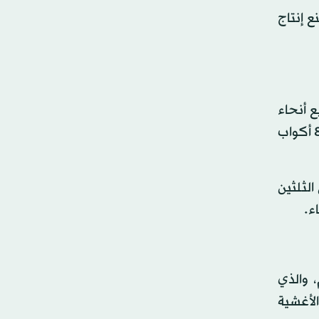
 يساعد في منع إنتاج
ع أنحاء
الجسم، ويساعد في تكوين السائل الأمنيوسي حول الطفل. توصي «الكلية الأميركية لأطباء النساء والتوليد» بتناول من 8 أكواب
الثلثين
ء.
 والذي
لأغشية