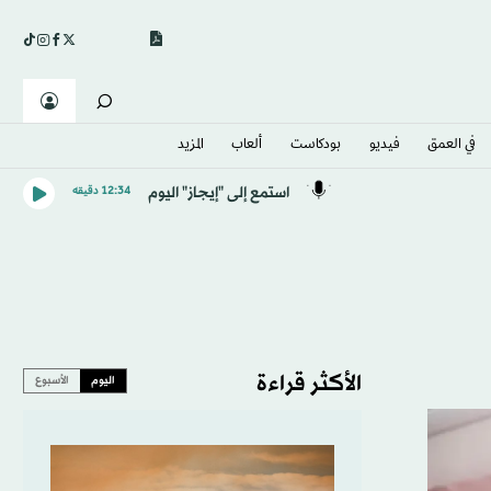
في العمق
فيديو
بودكاست
ألعاب
المزيد
استمع إلى "إيجاز" اليوم
12:34 دقيقه
الأكثر قراءة
اليوم
الأسبوع