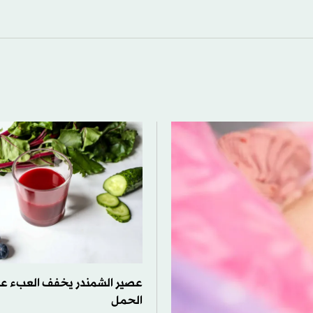
عصير الشمندر يخفف العبء على
الحمل