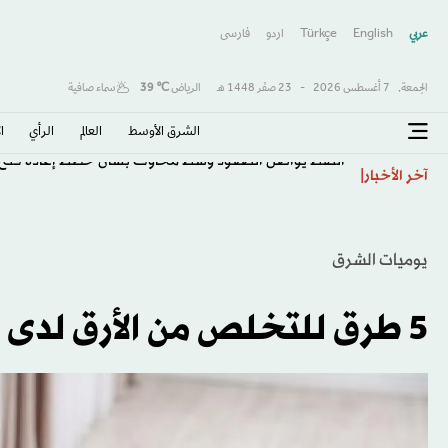
عربي
English
Türkçe
اردو
فارسى
الجمعة,
7 أغسطس 2026
-
23 صفَر 1448 هـ
الرياض
℃
39
سماء صافية
الشرق الأوسط​
العالم
الرأي
ا
النفط يواصل الصعود وسط مخاوف بشأن خطط إعادة فتح
آخر الأخبار
يوميات الشرق
5 طرق للتخلص من الأرق لدى المرأة الحامل... ما هي؟