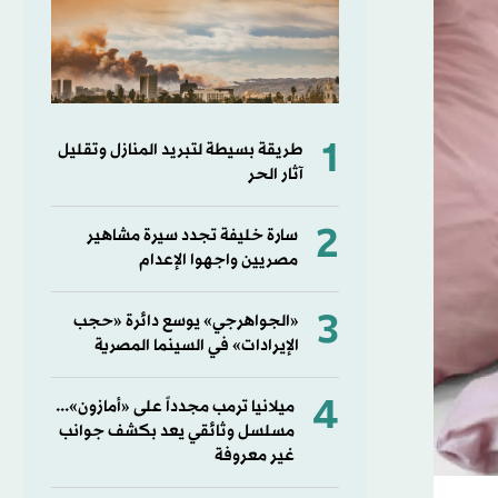
1
طريقة بسيطة لتبريد المنازل وتقليل
آثار الحر
2
سارة خليفة تجدد سيرة مشاهير
مصريين واجهوا الإعدام
3
«الجواهرجي» يوسع دائرة «حجب
الإيرادات» في السينما المصرية
4
ميلانيا ترمب مجدداً على «أمازون»...
مسلسل وثائقي يعد بكشف جوانب
غير معروفة