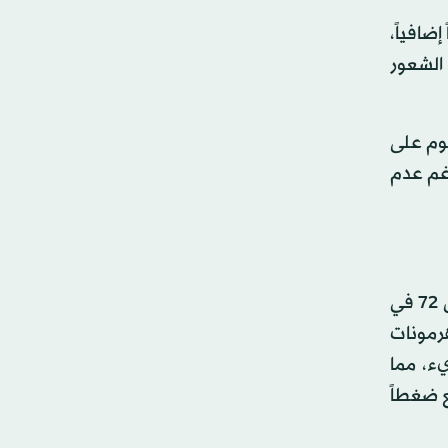
ضافياً،
 الشعور
نوم على
غم عدم
يعاني العديد من الحوامل من صعوبة في النوم والاستمرار في النوم لأنهن يصارعن الحموضة المعوية. يعاني ما يصل إلى 72 في
هرمونات
ء، مما
ع ضغطاً