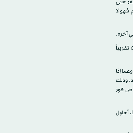
عن فريقه بعد خيبة ريال مدريد، عندما فاز سيتي ذهاباً 4-3 وتقدم في أرض خصمه 1-صفر حتى
. إذا شكك فينا أحدهم فهو لا
تقريباً
عما إذا
د، وذلك
 بخصوص فوز
. أحاول