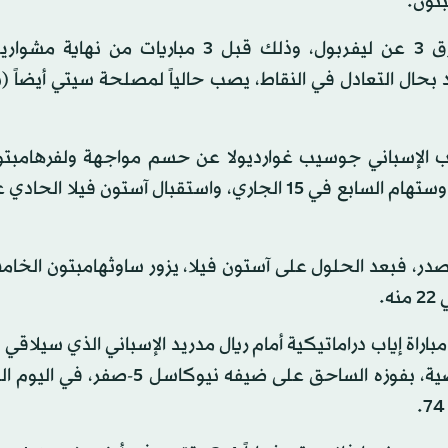
تون.
ويتصدر سيتي الترتيب مع 86 نقطة من 35 مباراة، بفارق 3 عن ليفربول، وذلك قبل 3 مباريا
، يبحث رجال المدرب الإسباني جوسيب غوارديولا عن حسم مواجهة ولفرهامب
الترتيب، والذي لم يفز في آخر 4 مباريات، قبل الحلول على وستهام السابع في 15 الجاري، واستقبال آستون
متصدر، فبعد الحلول على آستون فيلا، يزور ساوثهامبتون الخ
اة إياب دراماتيكية أمام ريال مدريد الإسباني الذي سيلاقي 
بالذات في النهائي، تنفس سيتي الصعداء في الجولة الماضية، بفوزه الساحق على ضيفه 