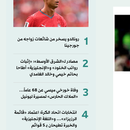
1
رونالدو يسخر من شائعات زواجه من
جورجينا
2
مصادر لـ«الشرق الأوسط»: «إثبات
رواتب الخلود» و«الإنجليزية» أطاحا
بحاتم خيمي وخالد الغامدي
3
وفاة خورخي ميسي عن 68 عاماً…
«الملاك الحارس» لمسيرة ليونيل
4
انتخابات اتحاد الكرة: اعتماد «قائمة
الرزيزاء»… و«اللغة الإنجليزية»
والخبرة تطيحان بـ 5 قوائم