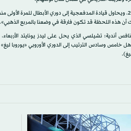
وقال مدربه الإسباني ميكل أرتيتا الذي جدد عقده حتى 2025، ويحاول قيادة المدفعجية إلى دوري الأبطال للمرة ال
فس أندية: تشيلسي الذي يحل على ليدز يونايتد الأربعاء، 
ينما يتأهل خامس وسادس الترتيب إلى الدوري الأوروبي «يوروبا ليغ»
يغ).