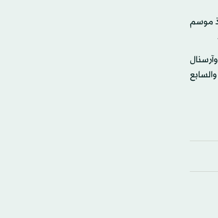
أولى منذ موسم
وآرسنال
 والسابع