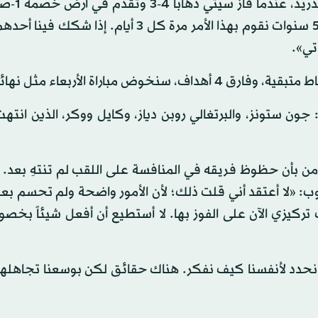
وقال المدرب غوارديولا المدافع 
الدقيقة الأخيرة، قبل أن يخسر 1-3 بعد وقت إضافي: «منذ 5 سنوات نقوم بهذا الأمر مرة كل 3 أيام
تي».
ون ستونز، والبرتغالي روبن دياز، وكايل ووكر، الذين انتهت 
من بأن حظوظ فريقه في المنافسة على اللقب لم تنتهِ بعد. و
وب: «لا أعتقد أني قلت ذلك؛ لأن الأمور واضحة ولم تحسم بع
ضاف: «لدينا 3 مباريات، وينصب تركيزي الآن على الفوز بها. لا أستطيع أن أفعل شيئاً
ن نحدد لأنفسنا كيف نفكر. هناك حقائق لكن بوسعنا تجاهلها