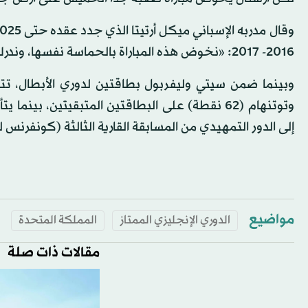
2016- 2017: «نخوض هذه المباراة بالحماسة نفسها، وندرك أن هذه اللحظة قد تكون فارقة في وضعنا بالمربع الذهبي».
وبينما ضمن سيتي وليفربول بطاقتين لدوري الأبطال، تتنا
وتوتنهام (62 نقطة) على البطاقتين المتبقيتين، ب
إلى الدور التمهيدي من المسابقة القارية الثالثة (كونفرنس ل
مواضيع
الدوري الإنجليزي الممتاز
المملكة المتحدة
مقالات ذات صلة