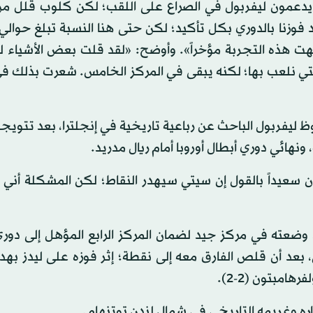
د» يدعمون ليفربول في الصراع على اللقب؛ لكن كلوب قلل من
جهت هذه التجربة مؤخراً». وأوضح: «لقد قلت بعض الأشياء 
 التي نلعب بها؛ لكنه يبقى في المركز الخامس. شعرت بذلك
ضربة قلّصت من حظوظ ليفربول الباحث عن رباعية تاريخية في إنجلترا، بعد تت
نهائي دوري أبطال أوروبا أمام ريال مدريد.
عيداً بالقول إن سيتي سيهدر النقاط؛ لكن المشكلة أني لا
نتشياً من 4 انتصارات متتالية، وضعته في مركز جيد لضمان المركز الرابع المؤهل إلى 
ي، بعد أن قلص الفارق معه إلى نقطة؛ إثر فوزه على ليدز به
ه وغريمه التاريخي في شمال لندن توتنهام.