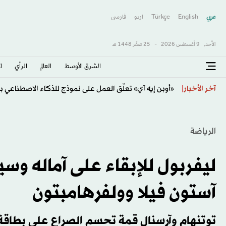
عربي
English
Türkçe
اردو
فارسى
الأحد,
9 أغسطس 2026
-
25 صفَر 1448 هـ
الشرق الأوسط​
العالم
الرأي
ا
تحذيرات من الفيضانات مع اتجاه الإعصار «دولفين» لساح
آخر الأخبار
الرياضة
ليفربول للإبقاء على آماله وس
آستون فيلا وولفرهامبتون
توتنهام وآرسنال قمة تحسم الصراع على بطاقة 