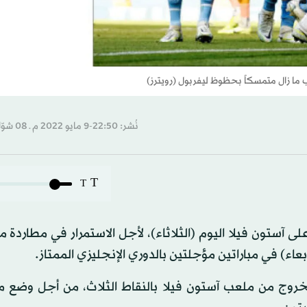
نُشر: 22:50-9 مايو 2022 م ـ 08 شوّال 1443 هـ
T
T
ى آستون فيلا اليوم (الثلاثاء)، لأجل الاستمرار في مطاردة 
عاء) في مباراتين مؤجلتين بالدوري الإنجليزي الممتاز.
لخروج من ملعب آستون فيلا بالنقاط الثلاث، من أجل وضع م