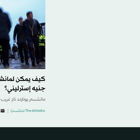
كيف يمكن لمانشست
جنيه إسترليني؟
مانشستر يونايتد نادٍ غريب في
The Athletic (مانشستر)