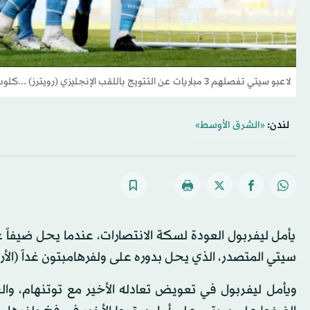
لاعبو سيتي تفصلهم 3 مباريات عن التتويج باللقب الإنجليزي (رويترز) ...كلوب ما زال متمسكاً بحظوظ ليفربول (رويترز)
لندن:
«الشرق الأوسط»
يأمل ليفربول العودة لسكة الانتصارات، عندما يحل ضيفاً عل
سيتي المتصدر، الذي يحل بدوره على ولفرهامبتون غداً (الأرب
ويأمل ليفربول في تعويض تعادله الأخير مع توتنهام، وا