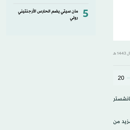
5
مان سيتي يضم الحارس الأرجنتيني
رولي
20
مانشستر
زيد من