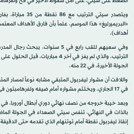
الضغط على سيتي، على أمل سقوط الأخير في فخ ولفرهامب
أهداف).
وفي سعيهم للقب رابع في 5 سنوات
الجولة الأخيرة، في 22 منه.
واللافت أن مشوار ليفربول المتبقي مشابه نوعاً لمسار ال
في 17 الجاري، ويختتم مشواره أمام ضيفه ولفرهامبتون في 22 منه.
وبعد خيبة خروجه من نصف نهائي دوري أبطال أوروبا، في مبار
إنقاذ ليفربول نقطة أمام توتنهام الذي تقدمه حتى الدقيقة 74.