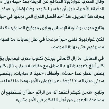
يعرف هذا الفريق. هذا أحد أفضل الفرق التي دربتها في حيا
وتابع مدرب برشلونة الإسباني وبايرن ميونيخ السابق: «9 نقاط متبقية، وفارق 4 أهداف، سنخوض مباراة الأربعاء مثل نهائي آخر».
لكن غوارديولا تلقى خبراً مزعجاً في ظل إصابات مدافعيه: ج
مسيرتهم حتى نهاية الموسم.
في المقابل، ما زال الألماني يورغن كلوب مدرب ليفربول يؤ
كان أبلغ لاعبيه بانتهاء السباق مع منافسه سيتي، قال كل
بغض النظر عما حدث». وأ
سيتي مبارياته. لا نتوقف عن الإيمان بالأمر، وهذا ما نفعله».
وتابع: «نحن كبشر أعتقد أنه من الرائع حقاً أن نستطيع أ
مساعدة اللاعبين من أجل التفكير في الأمر مثلي».