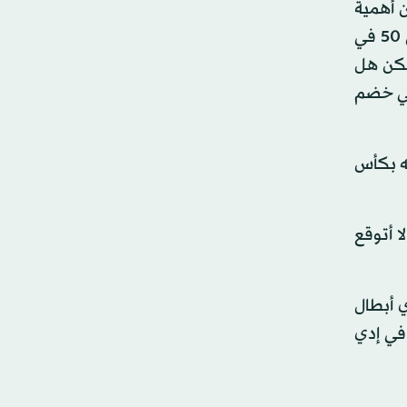
 أهمية
ذلك، وقال: «أنا أقيم في ليفربول. هنا كثير من الناس تريد فوزنا بالدوري بكل تأكيد؛ لكن حتى هنا النسبة تبلغ حوالي 50 في
لكن هل
 في خضم
ويجه بكأس
 أتوقع
دوري أبطال
دفي إدي