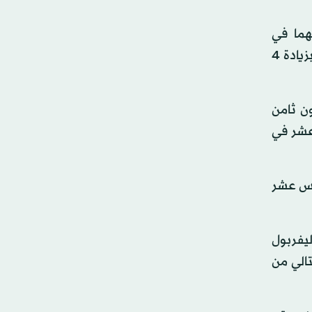
ت من نهاية مشواريهما في
«البريميرليغ» هذا الموسم، علماً بأن فارق الأهداف المعتمد بحال التعادل في النقاط، يصب حالياً لمصلحة سيتي أيضاً (بزيادة 4
تون ثامن
 فيلا الحادي عشر في
امس عشر
ليفربول
نيوكاسل 5-صفر، في اليوم التالي من