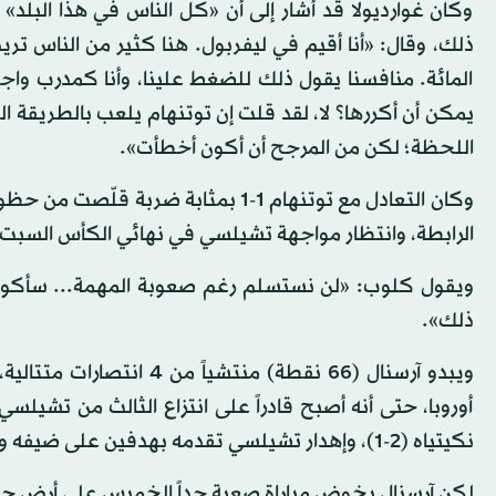
وكان غوارديولا قد أشار إلى أن «كل الناس في هذا البل
المائة. منافسنا يقول ذلك للضغط علينا، وأنا كمدرب وا
يمكن أن أكررها؟ لا، لقد قلت إن توتنهام يلعب بالطريقة
اللحظة؛ لكن من المرجح أن أكون أخطأت».
وكان التعادل مع توتنهام 1-1 بمثابة 
الرابطة، وانتظار مواجهة تشيلسي في نهائي الكأس السبت، و
ويقول كلوب: «لن نستسلم رغم صعوبة المهمة... سأكون س
ذلك».
ويبدو آرسنال (66 نقطة) م
أوروبا، حتى أنه أصبح قادراً على انتزاع الثالث من تشيلس
نكيتياه (2-1)، وإهدار تشيلسي تقدمه بهدفين على ضيفه ولفرهامبتون (2-2).
لكن آرسنال يخوض مباراة صعبة جداً الخميس على أرض جار