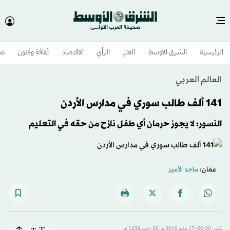
الرئيسية
الشرق الأوسط​
العالم
الرأي
الاقتصاد
ثقافة وفنون
صح
العالم العربي
141 ألف طالب سوري في مدارس الأردن
النسور: لا يجوز حرمان أي طفل نازح من حقه في التعليم
عمّان:
ماجد الأمير
T
نُشر: 00:00-17 مايو 2015 م ـ 29 رَجب 1436 هـ