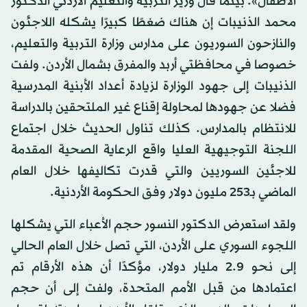
الأطفال». بينما قال وزير التربية والتعليم الأردني الدكتور
محمد الذنيبات إن هناك ضغطًا كبيرًا يشكله اللاجئون
والنازحون السوريون على مدارس وزارة التربية والتعليم،
خصوصا في محافظتي أربد والمفرق بشمال الأردن. ولفت
الذنيبات إلى جهود الوزارة لزيادة أعداد الأبنية المدرسية
فضلا عن جهودها لمحاولة إقناع غير الملتحقين بالدراسة
للانتظام بالمدارس. كذلك تناول الحديث خلال اجتماع
اللجنة التوجيهية العليا واقع الرعاية الصحية المقدمة
للاجئين السوريين والتي قدرت تكاليفها خلال العام
الماضي بـ253 مليون دولار وفق الحكومة الأردنية.
ولقد استعرض الدكتور النسور حجم الأعباء التي يشكلها
اللجوء السوري على الأردن، التي تصل خلال العام الحالي
إلى نحو 9.‏2 مليار دولار، مؤكدًا أن هذه الأرقام تم
اعتمادها من قبل الأمم المتحدة، ولفت إلى أن حجم