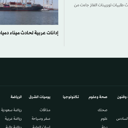
ث طلبيات توربينات الغاز جاءت من
إدانات عربية لحادث ميناء دمي
 وفنون
صحة وعلوم
تكنولوجيا
يوميات الشرق​
الرياضة
صحتك
مذاقات
رياضة سعودية
السادس​
علوم
سفر وسياحة
رياضة عربية
بيئة
لمسات الموضة
رياضة عالمية