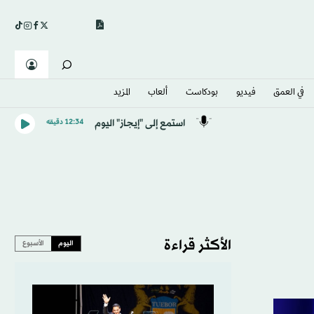
في العمق
فيديو
بودكاست
ألعاب
المزيد
استمع إلى "إيجاز" اليوم
12:34 دقيقه
الأكثر قراءة
اليوم
الأسبوع