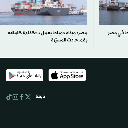
اط في مصر
مصر: ميناء دمياط يعمل بـ«كفاءة كاملة»
رغم حادث المسيّرة
تابعنا