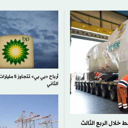
أرباح «بي بي» ت
الثاني
 خلال الربع الثالث