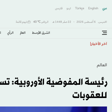
عربي
English
Türkçe
اردو
فارسى
الخميس,
6 أغسطس 2026
-
22 صفَر 1448 هـ
الرياض
℃
43
غيوم قاتمة
الشرق الأوسط​
العالم
الرأي
ا
الائتلاف الحاكم في بغداد يتوعد فصائل «خارجة عن القانو
آخر الأخبار
العالم
رئيسة المفوضية الأوروبية: تسد
للعقوبات