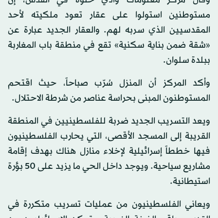
وقال مركز معلومات وادي حلوة في القدس، إن
مستوطنين استولوا على عقار تعود ملكيته لأحد
المقدسيين الذي سربه لهم. والعقار الجديد عبارة عن
«شقة ضمن بناية سكنية» تقع في منطقة باب المغاربة
ببلدة سلوان.
وأكد المركز أن المنزل سُرّب صباحاً، حيث اقتحم
المستوطنون المبنى بحراسة عناصر من شرطة الاحتلال.
ويعد التسريب الجديد ضربة للفلسطينيين في المنطقة
القريبة إلى المسجد الأقصى، التي يحارب الفلسطينيون
فيها خططاً إسرائيلية لإخلاء منازل هناك بهدف إقامة
مشاريع سياحية. ويوجد داخل الحي ما يزيد على 50 بؤرة
استيطانية.
ويعاني الفلسطينيون من عمليات تسريب متكررة في