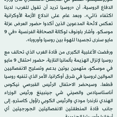
الدفاع الروسية، أن «روسيا تريد أن تقول للغرب: لدينا
اكتفاء ذاتي». وبعد عام على اندلاع الأزمة الأوكرانية
تعكس لائحة المدعوين الذين أكدوا حضور العرض عزلة
موسكو. وأشار باونوف لوكالة الصحافة الفرنسية «في 9
مايو سنرى تجسيدا للهوة بين روسيا وأوروبا».
ورفضت الأغلبية الكبرى من قادة الغرب الذي تحالف مع
روسيا لإنزال الهزيمة بألمانيا النازية، حضور احتفال 9 مايو
في موسكو، متهمين بوتين بدعم وتسليح الانفصاليين
الموالين لروسيا في شرق أوكرانيا، الأمر الذي تنفيه روسيا
قطعا. وسيحضر الاحتفال الرئيس القبرصي نيكوس
أناستاسيادس والصيني شي جينبينغ ورئيس الوزراء
الهندي نارندرا مودي والرئيس الكوبي راؤول كاسترو، إلى
جانب قادة المنطقتين الانفصاليتين الجورجيتين أي
أبخازيا وأوسيتيا الجنوبية.