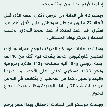
إجلالنا الأرفع لجيل من المنتصرين».
ويعتبر 42 في المائة من الروس ذكرى النصر الذي قتل
لأجله 27 مليون مواطن سوفياتي على الأقل أهم عيد
سنوي، قبل عيد الميلاد أو عيد المولد الفردي، بحسب
استطلاع لمركز ليفادا المستقل.
وستشهد جادات موسكو المزينة بنجوم حمراء وشارات
القديس غاورغيوس، عرضا يشارك فيه أكثر من 16 ألف
جندي روسي و194 آلية مصفحة و143 طائرة ومروحية
ونحو 1300 عسكري أجنبي، على الأخص من صربيا
والهند والصين. كما من المرتقب أن يكشف في العرض
عن دبابات «أرماتا تي - 14» الجديدة ونظام حديث للدفاع
الجوي.
ووعدت موسكو التي اعتادت الاحتفال بهذا النصر بزخم