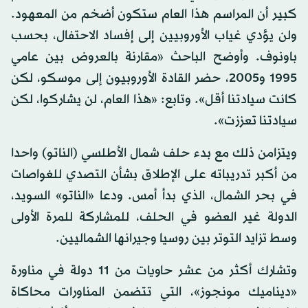
كبير أن المراسم هذا العام ستكون أضخم من المعهود.
ولن يؤدي غياب الأوروبيين إلى إفساد الاحتفال، بحسب
باونوف. وأوضح الباحث «مقارنة بالعروض بين عامي
1995 و2005، حضر القادة الأوروبيون إلى موسكو، لكن
كانت سيادتنا أقل». وتابع: «هذا العام، لن يشاركوا، لكن
سيادتنا تعززت».
ويتزامن ذلك مع بدء حلف شمال الأطلسي (الناتو) واحدا
من أكبر تدريباته على الإطلاق بشأن التصدي للغواصات
في بحر الشمال، الذي بدأ أمس. ودعا «الناتو» السويد،
الدولة غير العضو في الحلف، للمشاركة للمرة الأولى
وسط تزايد التوتر بين روسيا وجيرانها الشماليين.
وتشارك أكثر من عشر حاويات من 11 دولة في مناورة
«ديناميك مونجوز»، التي تتضمن المناورات محاكاة