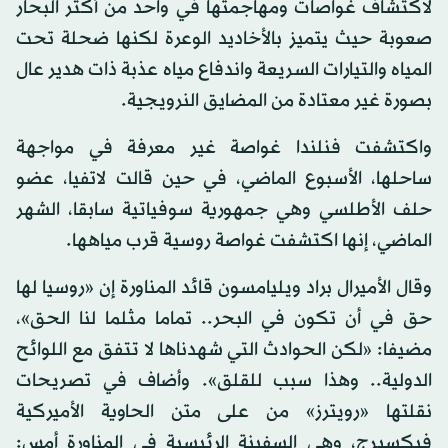
لاكتشاف غواصات ومهاجمتها في واحد من أكثر البحار
صعوبة حيث يتميز بالأخاديد الوعرة لكنها ضحلة تحت
المياه والتيارات السريعة واندفاع مياه عذبة ذات هدير عال
بصورة غير معتادة من المضايق النرويجية.
واكتشفت فنلندا غواصة غير معرفة في مواجهة
ساحلها، الأسبوع الماضي، في حين قالت لاتفيا، عضو
حلف الأطلسي وهي جمهورية سوفياتية سابقا، الشهر
الماضي، إنها اكتشفت غواصة روسية قرب مياهها.
وقال الأميرال براد ويليامسون قائد المناورة إن «روسيا لها
حق في أن تكون في البحر.. تماما مثلما لنا الحق»،
مضيفا: «لكن الحوادث التي شهدناها لا تتفق مع اللوائح
الدولية.. وهذا سبب للقلق». وأضاف في تصريحات
نقلتها «رويترز» من على متن الحاوية الأميركية
فيكسبرج، وهي السفينة الرئيسية في المناورة أمس: