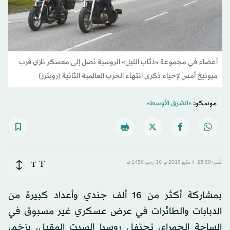
أعضاء في مجموعة «ذئاب الليل» الروسية تصل إلى معسكر نازي قرب
ميونيخ أمس لإحياء ذكرى انتهاء الحرب العالمية الثانية (رويترز)
موسكو:
«الشرق الأوسط»
T
نُشر: 23:50-4 مايو 2015 م ـ 16 رَجب 1436 هـ
T
بمشاركة أكثر من 16 ألف جندي وأعداد كبيرة من
الدبابات والطائرات في عرض عسكري غير مسبوق في
الساحة الحمراء، تحتفل روسيا السبت المقبل، بزخم،