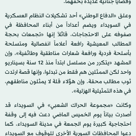
وقضايا جنائية عديدة بحقهما.
وعلق «الدفاع الوطني» أحد تشكيلات النظام العسكرية
في السويداء ويضم أعداداً من أبناء المحافظة في
صفوفه على الاحتجاجات، قائلاً إنها «تجمعات بحجة
المطالب المعيشية رافعة أعلاماً انفصالية ومتسلحة
بأسلحة فردية ورافعة شعارات مناطقية وطائفية»، وإن
المشهد «يتكرر من مسلسل ابتدأ منذ 12 سنة بسيناريو
واحد لكن الممثلين هم فقط من تبدلوا، وإنها قصة ارتدت
ثوب مطالب محقة. وإن هؤلاء قلة لا يمثلون مناطقهم،
في هذه التمثيلية الهزلية».
وكانت «مجموعة الحراك الشعبي» في السويداء قد
أصدرت بياناً يوم الخميس الماضي دعت فيه إلى وقفة
احتجاجية كبيرة يوم الجمعة في مدينة السويداء، كما
دعوا المحافظات السورية الأخرى للوقوف مع السويداء