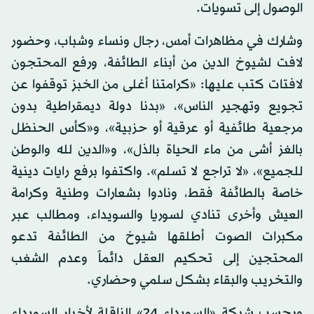
الوصول إلى تسويات.
وشارك في مظاهرات أمس، رجال ونساء وشباب، وحضور
لافت لشيوخ الدين من أبناء الطائفة، ورفع المحتجون
لافتات كتب عليها: «كرامتنا أغلى من الخبز توقفوا عن
تجويع وتهجير الناس»، «بدنا دولة ديمقراطية بدون
مرجعية طائفية أو عرقية أو حزبية»، و«كأس الحنظل
بالغز أشى من ماء الحياة بالذل»، و«الدين لله والوطن
للجميع»، «لا تراجع لا تسلم». واكتفوا برفع رايات دينية
خاصة بالطائفة فقط، ونادوا بشعارات وطنية وكرامة
العيش وأخرى تنادي لسوريا والسويداء، ومطالب عبر
مكبرات الصوت أطلقها شيوخ من الطائفة تدعو
المحتجين إلى تحكيم العقل دائماً وعدم الشغب
والتخريب والبقاء بشكل سلمي وحضاري.
وبحسب شبكة «السويداء 24» الناقلة لأخبار السويداء