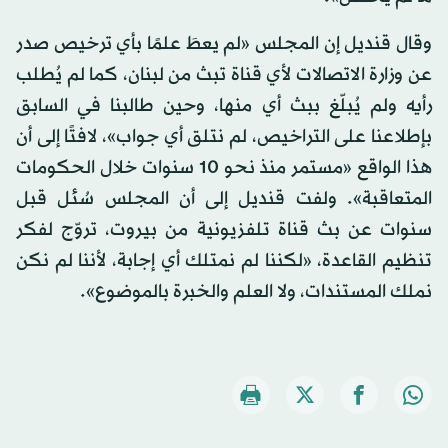
وقال قنديل إن المجلس «لم يعطَ علمًا بأي ترخيص صدر
عن وزارة الاتصالات لأي قناة تبث من لبنان، كما لم يُطلب
رأيه ولم يُبلّغ ببث أي منها، وحين طالبنا في السابق
بإطلاعنا على التراخيص، لم نتلق أي جواب»، لافتًا إلى أن
هذا الواقع «مستمر منذ نحو 10 سنوات خلال الحكومات
المتعاقبة». ولفت قنديل إلى أن المجلس سُئل قبل
سنوات عن بث قناة تلفزيونية من بيروت، تروّج لفكر
تنظيم القاعدة، «لكننا لم نمتلك أي إجابة، لأننا لم نكن
نملك المستندات، ولا العلم والخبرة بالموضوع».