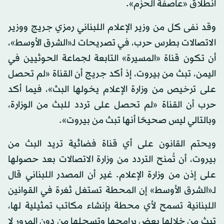
انطلاق «عاصفة الحزم».
وقد نفى كل من وزير الإعلام اللبناني رمزي جريج ووزير
الاتصالات بطرس حرب، في تصريحات لـ«الشرق الأوسط»،
أن تكون قناة «المسيرة» التابعة لجماعة الحوثيين في
اليمن، تبث من بيروت، إذ أكد جريج أن القناة «لم تحصل
على ترخيص من وزارة الإعلام يخولها البث»، فيما أكد
حرب أن القناة «لم تحصل على تردد للبث من الوزارة،
وبالتالي ليس صحيحًا أنها تبث من بيروت».
ويحتم القانون على أي قناة فضائية تريد البث من
بيروت، أن تُمنح التردد من وزارة الاتصالات بعد حصولها
على إذن من وزارة الإعلام. غير أن المصدر اللبناني قال
لـ«الشرق الأوسط» إن المحطة تستغل ثغرة في القوانين
اللبنانية تسمح لأي محطة بإنشاء مكاتب تمثيلية لها،
تبث من خلالها بعض برامجها وتسجلها من دون المرور لا