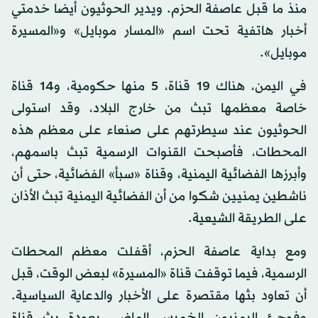
منذ ما قبل عاصفة الحزم. ويدير الحوثيون أيضا خدمتي
أخبار هاتفية تحت اسم «المسار موبايل» و«المسيرة
موبايل».
في اليمن، هناك 19 قناة، 5 منها حكومية، و14 قناة
خاصة معظمها تبث من خارج البلاد، وقد استولى
الحوثيون عند سيطرتهم على صنعاء على معظم هذه
المحطات، فأصبحت القنوات الرسمية تبث باسمهم،
وأبرزها الفضائية اليمنية، وقناة «سبأ» الفضائية، حتى أن
ناشطين يمنيين شكوا من أن الفضائية اليمنية تبث الأذان
على الطريقة الشيعية.
ومع بداية عاصفة الحزم، أقفلت معظم المحطات
الرسمية، فيما توقفت قناة «المسيرة» لبعض الوقت، قبل
أن تعاود بثها مقتصرة على الأخبار والدعاية السياسية.
وفوجئ اليمنيون الخميس الماضي بعودة بث قناة