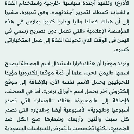
الأذرع) وتنفيذ أجندة سياسية خارجية واستخدام القناة
والشباب كغطاء لتمرير أجندتهم»، وفق تعبيره، مشيرا
إلى أن هناك فسادا ماليا وإداريا كبيرا يمارس في هذه
المؤسسة الإعلامية «التي تعمل دون تصريح رسمي في
اليمن في الوقت الذي تحولت القناة إلى عمل استخباراتي
كبير».
وتردد مؤخرا أن هناك قرارا باستبدال اسم المحطة ليصبح
اسمها «اليمن الحر»، علما أن ثمة موقعا إلكترونيا مؤيدا
للحوثيين يحمل الاسم نفسه الآن، بالإضافة إلى موقع
إلكتروني آخر يحمل اسم «أوراق برس». أما في الصحف،
فإضافة إلى «المسيرة» هناك «المسار» التي تصدر
أسبوعيا و«الهوية» الأسبوعية أيضا و«الديار» التي تصدر
كل سبت واثنين وأربعاء وشعارها «مع الكل ضد
الجميع»، لكنها تخصصت بالتعرض للسياسات السعودية