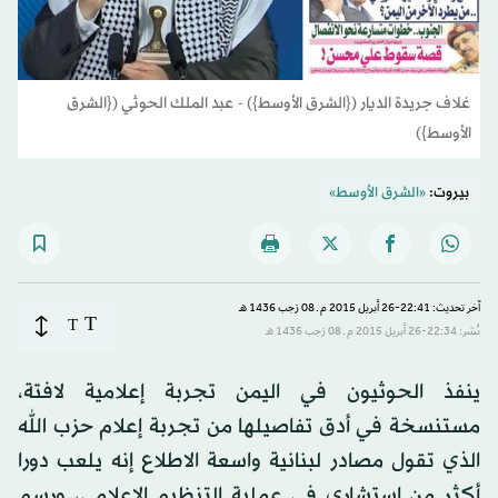
غلاف جريدة الديار ({الشرق الأوسط}) - عبد الملك الحوثي ({الشرق
الأوسط})
بيروت:
«الشرق الأوسط»
آخر تحديث: 22:41-26 أبريل 2015 م ـ 08 رَجب 1436 هـ
T
T
نُشر: 22:34-26 أبريل 2015 م ـ 08 رَجب 1436 هـ
ينفذ الحوثيون في اليمن تجربة إعلامية لافتة،
مستنسخة في أدق تفاصيلها من تجربة إعلام حزب الله
الذي تقول مصادر لبنانية واسعة الاطلاع إنه يلعب دورا
أكثر من استشاري في عملية التنظيم الإعلامي، ورسم