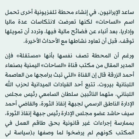
ساعد الإيرانيون، في إنشاء محطة تلفزيونية أخرى تحمل
اسم «الساحات» لكنها تعرضت لانتكاسات عدة ماليا
وإداريا، بعد أنباء عن فضائح مالية فيها، وتردد أن تمويلها
توقف، قبل أن تعاود نشاطها مع الأحداث الأخيرة.
ورغم أن المحطة تصف نفسها بأنها «مستقلة» فإن
المدير المقال من مكتب قناة «الساحات» اليمنية بصنعاء
أحمد الزرقة قال إن القناة «التي تبث برامجها من العاصمة
اللبنانية بيروت، تتبع أحد القيادات الميدانية لحزب الله
اللبناني، متهما النائبين سلطان السامعي رئيس مجلس
الإدارة الناطق الرسمي لجبهة إنقاذ الثورة، والقاضي أحمد
سيف حاشد عضو مجلس الإدارة رئيس جبهة إنقاذ الثورة،
بممارسة إجراءات غير قانونية بحق طاقم العمل في
المكتب كونهم لم يرضخوا لما وصفها بـ(سياسة لي