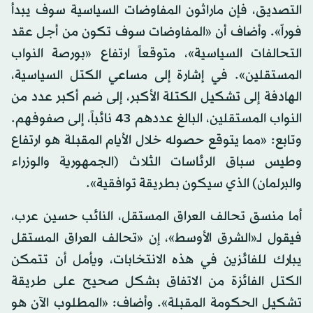
التصديق، فإن ماراثون المفاوضات السياسية سوف يبدأ
فوراً». وأضاف أن «المفاوضات سوف تكون من أجل عقد
التحالفات السياسية»، متوقعاً ارتفاع «بورصة النواب
المستقلين». في إشارة إلى مساعي الكتل السياسية،
الهادفة إلى تشكيل الكتلة الأكبر، إلى ضم أكبر عدد من
النواب المستقلين، البالغ عددهم 43 نائباً، إلى صفوفهم.
وتابع: «مما يتوقع حصوله خلال الأيام المقبلة هو ارتفاع
وطيس سباق الرئاسات الثلاث (الجمهورية والوزراء
والبرلمان) الذي سيكون بطريقة توافقية».
أما منسق تحالف العراق المستقل، النائب حسين عرب،
فيقول لـ«الشرق الأوسط»، إن «تحالف العراق المستقل
يبارك للفائزين في هذه الانتخابات، ويأمل أن تتمكن
الكتل الفائزة من الاتفاق بشكل صحيح على طريقة
تشكيل الحكومة المقبلة». وأضاف: «المطلوب الآن هو