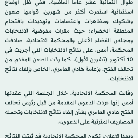
طوال الثمانية عشر عاماً الماضية. ففي ظل أوضاع
استثنائية استمرت أكثر من شهرين، قوامها طعون
وشكوك ومظاهرات واعتصامات وتهديدات باقتحام
المنطقة الخضراء؛ حيث مقرات مفوضية الانتخابات
ومجلس القضاء الأعلى والمحكمة الاتحادية، صادقت
المحكمة، أمس، على نتائج الانتخابات التي أجريت في
10 أكتوبر (تشرين الأول). كما ردّت الطعن المقدم من
تحالف الفتح، بزعامة هادي العامري، الخاص بإلغاء نتائج
الانتخابات.
وقالت المحكمة الاتحادية، خلال الجلسة التي عقدتها
أمس، إنها «ردت الدعوى المقدمة من قبل رئيس تحالف
الفتح هادي العامري بشأن إلغاء نتائج الانتخابات وتحمله
المصاريف المترتبة على الدعوى».
وبهذا الإعلان، تكون المحكمة الاتحادية قد ثبتت النتائج