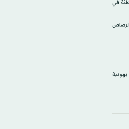
طنة في
الرصاص
إسرائيلية يهودية