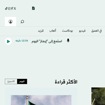
في العمق
فيديو
بودكاست
ألعاب
المزيد
استمع إلى "إيجاز" اليوم
12:34 دقيقه
الأكثر قراءة
اليوم
الأسبوع