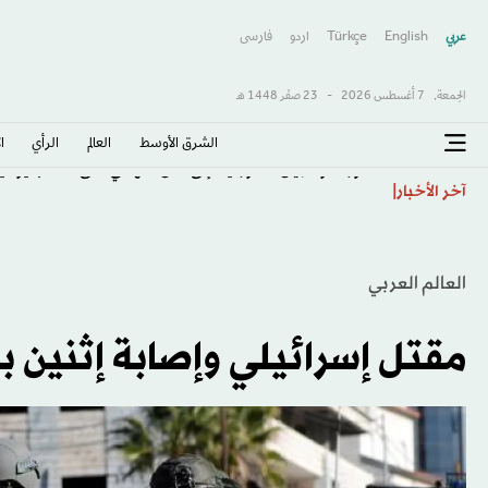
عربي
English
Türkçe
اردو
فارسى
الجمعة,
7 أغسطس 2026
-
23 صفَر 1448 هـ
الشرق الأوسط​
العالم
الرأي
ا
«دورة مونتريال»: كورنيفا إلى ثمن النهائي على حساب يوف
آخر الأخبار
العالم العربي
مقتل إسرائيلي وإصابة إثنين 