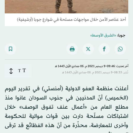
أحد عناصر الأمن خلال مواجهات مسلحة في شوارع جوبا (أرشيفية)
جوبا:
«الشرق الأوسط»
آخر تحديث: 09:46-9 ديسمبر 2021 م ـ 05 جمادي الأول 1443 هـ
T
T
نُشر: 08:33-9 ديسمبر 2021 م ـ 05 جمادي الأول 1443 هـ
أعلنت منظمة العفو الدولية (أمنستي) في تقرير اليوم
(الخميس) أنّ المدنيين في جنوب السودان عانوا منذ
مطلع العام من «أعمال عنف تفوق الوصف» خلال
اشتباكات مسلّحة دارت بين قوات موالية للحكومة
وأخرى للمعارضة، محذّرة من أنّ هذه الفظائع قد ترقى