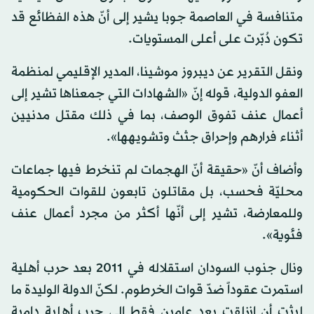
متنافسة في العاصمة جوبا يشير إلى أنّ هذه الفظائع قد
تكون دُبّرت على أعلى المستويات.
ونقل التقرير عن ديبروز موشينا، المدير الإقليمي لمنظمة
العفو الدولية، قوله إنّ «الشهادات التي جمعناها تشير إلى
أعمال عنف تفوق الوصف، بما في ذلك مقتل مدنيين
أثناء فرارهم وإحراق جثث وتشويهها».
وأضاف أنّ «حقيقة أنّ الهجمات لم تنخرط فيها جماعات
محليّة فحسب، بل مقاتلون تابعون للقوات الحكومية
وللمعارضة، تشير إلى أنّها أكثر من مجرد أعمال عنف
فئوية».
ونال جنوب السودان استقلاله في 2011 بعد حرب أهلية
استمرت عقوداً ضدّ قوات الخرطوم. لكنّ الدولة الوليدة ما
لبثت أن انزلقت بعد عامين فقط إلى حرب أهلية دامية