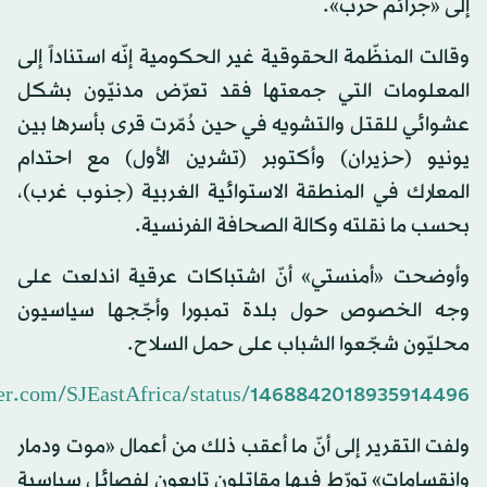
إلى «جرائم حرب».
وقالت المنظّمة الحقوقية غير الحكومية إنّه استناداً إلى
المعلومات التي جمعتها فقد تعرّض مدنيّون بشكل
عشوائي للقتل والتشويه في حين دُمّرت قرى بأسرها بين
يونيو (حزيران) وأكتوبر (تشرين الأول) مع احتدام
المعارك في المنطقة الاستوائية الغربية (جنوب غرب)،
بحسب ما نقلته وكالة الصحافة الفرنسية.
وأوضحت «أمنستي» أنّ اشتباكات عرقية اندلعت على
وجه الخصوص حول بلدة تمبورا وأجّجها سياسيون
محليّون شجّعوا الشباب على حمل السلاح.
tter.com/SJEastAfrica/status/1468842018935914496
ولفت التقرير إلى أنّ ما أعقب ذلك من أعمال «موت ودمار
وانقسامات» تورّط فيها مقاتلون تابعون لفصائل سياسية