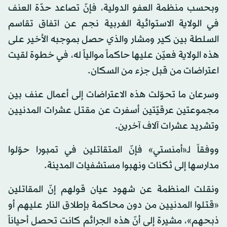
وبحسب منظمة العفو الدولية، فإنّ تصاعد حدّة العنف
في الولاية الاستوائية الغربية نجم عن اتفاق تقاسم
السلطة بين كير ومشار والذي حصل بموجبه الأخير على
هذه الولاية فعيّن عليها حاكماً موالياً له، في خطوة لقيت
اعتراضات من قبل جزء من السكان.
وسرعان ما تحوّلت هذه الاعتراضات إلى أعمال عنف بين
مجموعتين عرقيّتين أسفرت عن مقتل عشرات المدنيين
وتشريد عشرات آلاف آخرين.
ووفقاً لـ«أمنستي» فإنّ المتقاتلين في تمبورا حوّلوا
مدارسها إلى ثكنات ونهبوا مستشفيات المدينة.
ونقلت المنظمة عن شهود عيان قولهم إنّ المقاتلين
«قتلوا المدنيين من دون محاكمة بإطلاق النار عليهم أو
ذبحهم»، مشيرة إلى أنّ هذه الجرائم كانت تحصل أحياناً