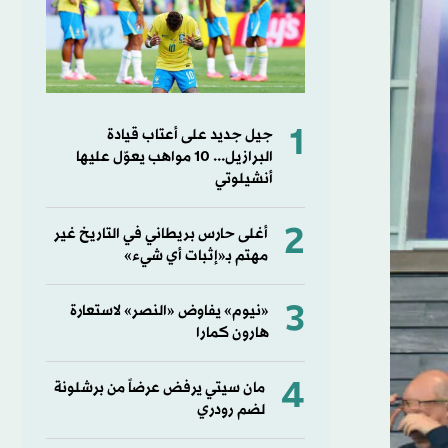
1
جيل جديد على أعتاب قيادة
البرازيل... 10 مواهب يعوّل عليها
أنشيلوتي
2
أغلى حارس بريطاني في التاريخ غير
مهتم بـ«إثبات أي شيء»
3
«نيوم» يفاوض «النصر» لاستعارة
هارون كمارا
4
مان سيتي يرفض عرضاً من برشلونة
لضم رودري