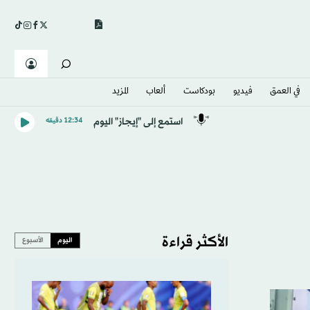
في العمق
فيديو
بودكاست
ألعاب
المزيد
استمع إلى "إيجاز" اليوم
12:34 دقيقه
الأكثر قراءة
اليوم
الأسبوع