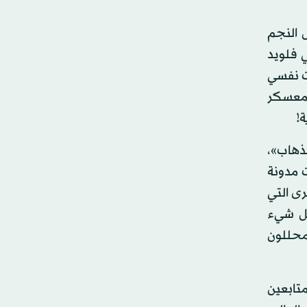
 النجم
ي فلويد
دت نفسي
 معسكر
ة!
ذهاب»،
ت مدونة
رى التي
كل شيء
محللون
تابعين