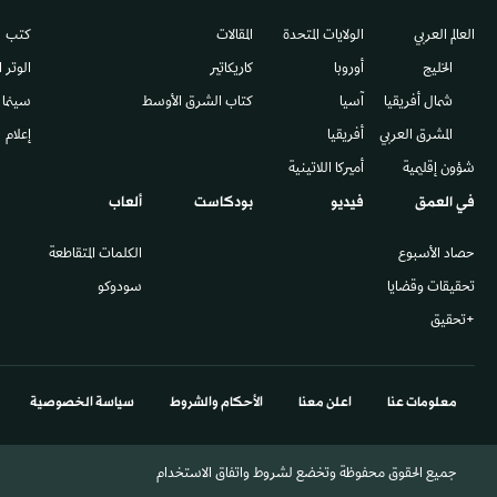
العالم العربي
الولايات المتحدة
المقالات
كتب
الخليج
أوروبا
كاريكاتير
الوتر 
شمال أفريقيا
آسيا
كتاب الشرق الأوسط
سينما
المشرق العربي
أفريقيا
إعلام
شؤون إقليمية
أميركا اللاتينية
في العمق
فيديو
بودكاست
ألعاب
حصاد الأسبوع
الكلمات المتقاطعة
تحقيقات وقضايا
سودوكو
+تحقيق
معلومات عنا
اعلن معنا
الأحكام والشروط
سياسة الخصوصية
جميع الحقوق محفوظة وتخضع لشروط واتفاق الاستخدام