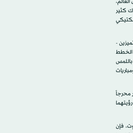
لعالم،
ك كثير
لتكتيكي
ميزين -
 الخطط
باللمس
مباريات
 محرجاً
رؤيتهما
ت، فإن