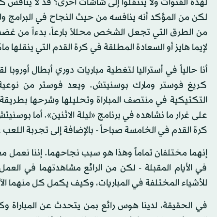
لهذه القنوات ولا ينتقلوا إلى شاشات أخرى؟ قد لا يناف
لكن من المؤكد أنه ينافسه من حيث النجاح في البرامج و
من الطرق التي تجعل الشخص محللاً بارعاً، بدءاً من غضب 
لإيما هايز أو السعادة المطلقة في كرة القدم التي ينقلها 
أنا حالياً في أستراليا لتغطية مباريات دوري أبطال أوروبا 
كريغ فوستر ومارك بوسنيتش. ويعد فوستر من نوعية 
التكتيكية في منتصف المباراة وتحليلها وشرحها بطريقة
على غرار ما نشاهده في برنامج «ليلة الاثنين». أما بوسنيت
كرة القدم في الخامسة صباحاً - بالإضافة إلى تجربة اللعب
إنهما مختلفان تماماً وهذا هو سبب نجاحهما. إننا نعمل معاً
في الأيام المقبلة - لكن من الرائع مشاهدتهما في العمل
للأشياء المختلفة في المباريات، وكيف يكمل كل منهما الآ
في الحقيقة، لدينا هوس رائع بمن يتحدث عن المباراة وك