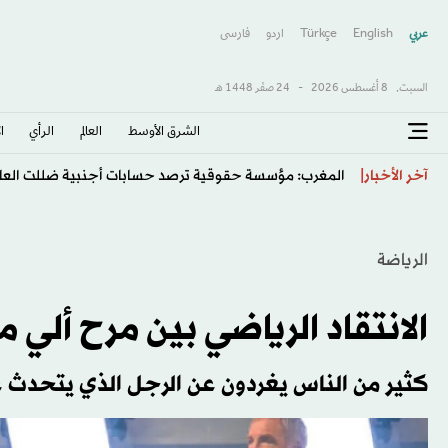
عربي
English
Türkçe
اردو
فارسى
السبت,
8 أغسطس 2026
-
24 صفَر 1448 هـ
الشرق الأوسط​
العالم
الرأي
ا
توقيف رجل في روتردام الهولندية بعد عمليات طعن
آخر الأخبار
الرياضة
الانتقاد الرياضي بين مرح أل
كثير من الناس يغردون عن الرجل الذي يتحدث عن 