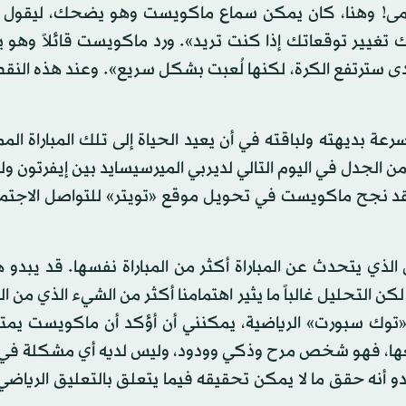
 ركلة مرمى! وهنا، كان يمكن سماع ماكويست وهو يضحك، ليقول
مكنك تغيير توقعاتك إذا كنت تريد». ورد ماكويست قائلاً وه
أي مدى سترتفع الكرة، لكنها لُعبت بشكل سريع». وعند هذه النق
 بديهته ولباقته في أن يعيد الحياة إلى تلك المباراة المم
من الجدل في اليوم التالي لديربي الميرسيسايد بين إيفرتون ول
 لقد نجح ماكويست في تحويل موقع «تويتر» للتواصل الاجتما
الذي يتحدث عن المباراة أكثر من المباراة نفسها. قد يبدو هذ
ن التحليل غالباً ما يثير اهتمامنا أكثر من الشيء الذي من 
ة «توك سبورت» الرياضية، يمكنني أن أؤكد أن ماكويست يم
عها، فهو شخص مرح وذكي وودود، وليس لديه أي مشكلة في ا
و أنه حقق ما لا يمكن تحقيقه فيما يتعلق بالتعليق الرياض