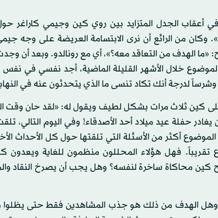
 في أعقاب الجدل المتزايد بين روي كين وجيمي كاراغر حول
ر». وكان من الرائع أن نرى الابتسامة العريضة على وجه جيم
: «ما الهدف من التعاقد معه؟»، أي مع رونالدو. وبعد أن وج
 الموضوع خلال الأشهر القليلة الماضية، أجد نفسي في نفس
 وشرساً لدرجة أنك تكاد تنسى ما الذي يتحدثون عنه في النهاي
ى كين ثلاث مرات بشكل لطيف ويقول له: «لقد حان وقت ال
ادر حفلة عيد ميلاد أحد الأصدقاء! وفي اليوم التالي، تلق
الموضوع أكثر من الأسئلة التي تلقتها حول كل الأحداث الأخ
وع تقريباً. فهل هؤلاء المحللون منظمون للغاية ويعدون 
بح كين محاكاة ساخرة لنفسه؟ وهل يجب أن يصرخ النقاد وال
 وهل الهدف من ذلك هو جذب المشاهدين فقط حتى يظلوا م