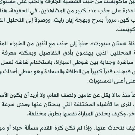
س كين ماكويست من حيث الشعبية الجارفة والحب على مستوى ا
القدرة على جذب عدد كبير من المشاهدين. في الحقيقة، هنا
كين، مروراً بمرح وبهجة إيان رايت، ووصولاً إلى التحليل ا
ماكويست.
لقناة «ستان سبورت»، جنباً إلى جنب مع اثنين من الخبراء المت
المحللين الذين يهتمون بأدق التفاصيل ويمكنه معرفة
 مباشرة وجذابة بين شوطي المباراة، باستخدام شاشة تعمل 
ش فيجلب قدراً كبيراً من الطاقة والسعادة وهو يغطي أحداث و
 على أعلى المستويات.
 منذ ما لا يقل عن عامين ونصف العام، ولا أريد أن يكون الأمر
، لنرى ما الأشياء المختلفة التي يبحثان عنها ومدى سرعة 
خر، وكيف يحللان المباراة نفسها بطرق مختلفة.
يف نتحدث عنها. وإذا لم تكن كرة القدم مسألة حياة أو مو