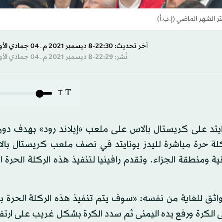
الشهر الماضي (إ.ب.أ)
آخر تحديث: 22:30-8 ديسمبر 2021 م ـ 04 جمادي الأول 1443 هـ
نُشر: 22:29-8 ديسمبر 2021 م ـ 04 جمادي الأول 1443 هـ
T
T
يونايتد على كريستال بالاس على ملعب «إيلاند رود» بهدف دو
تساب ركلة حرة مباشرة لليدز يونايتد في نصف ملعب كريستال با
 ومنطقة الجزاء. وتقدم رافينيا لتنفيذ هذه الركلة الحرة ا
ثق للغاية من نفسه: «سوف يتم تنفيذ هذه الركلة الحرة بس
لى الكرة ورفع يده اليمنى ثم سدد الكرة بشكل غريب على ارت