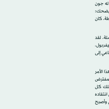
 له جون
و يضحك:
طة، كان
لة. لقد
يفربول،
عي إلى
ا الأمر
المفترض
تلك كل
نتقاده
ي وأصبح