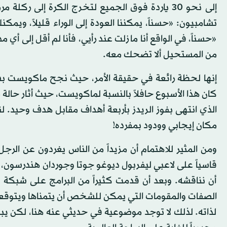
إلى نحو 30 ياردة فوق الجميع لتخرج الكرة إلى
تشامبيون: «حسناً، يمكننا العودة إلى الوراء قليلاً، وي
«حسناً، في الواقع أنا ما زلت عند رأيي، فأنا لم أقل إلى 
من المستحيل ألا تضحك معه.
إنها لحظة رائعة في حقيقة الأمر، حيث نجح ماكويست بسرعة
كان هذا الأسبوع حافلاً بالنسبة لماكويست، حيث أثار حالة 
الذي انتهى بفوز الريدز بأربعة أهداف مقابل هدف وحيد.
مكان إيجابي وودود بمفرده!
ومن المثير للاهتمام أن مزيداً من الناس يغردون عن الرجل 
قاسياً على لاعبي ليفربول ديوغو جوتا وجوردان هندرسون، لك
أن نناقشه. وبعد أن قدمت كثيراً من البرامج على شبك
الصفات والمقومات التي يمكن للشخص أن يتمناها ويتوق
لذاته. لذلك لا توجد موضوعية في حديثي عنه هنا، لكن يبد