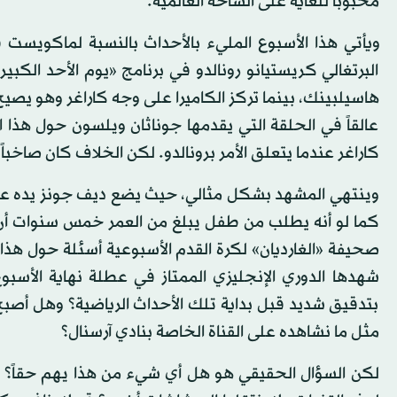
محبوباً للغاية على الساحة العالمية.
ويأتي هذا الأسبوع المليء بالأحداث بالنسبة لماكويست
البرتغالي كريستيانو رونالدو في برنامج «يوم الأحد الكبي
هاسيلبينك، بينما تركز الكاميرا على وجه كاراغر وهو يصيح
عالقاً في الحلقة التي يقدمها جوناثان ويلسون حول هذا
كاراغر عندما يتعلق الأمر برونالدو. لكن الخلاف كان صاخباً
وينتهي المشهد بشكل مثالي، حيث يضع ديف جونز يده عل
كما لو أنه يطلب من طفل يبلغ من العمر خمس سنوات أن يغ
صحيفة «الغارديان» لكرة القدم الأسبوعية أسئلة حول هذا 
شهدها الدوري الإنجليزي الممتاز في عطلة نهاية الأسب
بتدقيق شديد قبل بداية تلك الأحداث الرياضية؟ وهل أص
مثل ما نشاهده على القناة الخاصة بنادي آرسنال؟
لكن السؤال الحقيقي هو هل أي شيء من هذا يهم حقاً؟