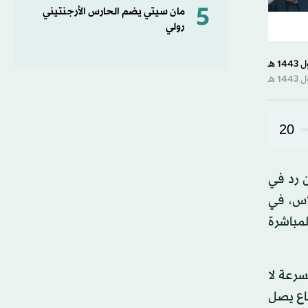
5
مان سيتي يضم الحارس الأرجنتيني
رولي
20
ن رد في
لاس، في
لمباشرة
رعة لا
فاع يصل