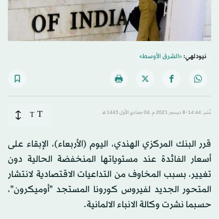
نيودلهي:
«الشرق الأوسط»
T
نُشر: 14:44-8 ديسمبر 2021 م ـ 04 جمادي الأول 1443 هـ
T
قرر البنك المركزي الهندي، اليوم (الأربعاء)، الإبقاء على
أسعار الفائدة عند مستوياتها المنخفضة الحالية دون
تغيير، بسبب المخاوف من التداعيات الاقتصادية لانتشار
المتحور الجديد لفيروس كورونا المستجد "أوميكرون"،
حسبما نشرت وكالة الانباء الالمانية.