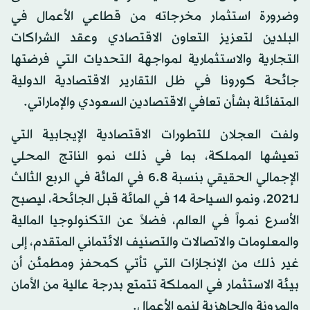
وضرورة استثمار مخرجاته من قطاعي الأعمال في
البلدين لتعزيز التعاون الاقتصادي وعقد الشراكات
التجارية والاستثمارية لمواجهة التحديات التي فرضتها
جائحة كورونا في ظل التقارير الاقتصادية الدولية
المتفائلة بشأن تعافي الاقتصادين السعودي والإماراتي.
ولفت العجلان للتطورات الاقتصادية الإيجابية التي
تعيشها المملكة، بما في ذلك نمو الناتج المحلي
الإجمالي الحقيقي بنسبة 6.8 في المائة في الربع الثالث
لـ2021، ونمو السـياحة 14 في المائة قبل الجائحة، ليصبح
الأسرع نمـواً فـي العالم، فضلاً عن التكنولوجيا المالية
والمعلومات والاتصالات والتصنيف الائتماني المتقدم، إلى
غير ذلك من الإنجازات التي تأتي كمحفز ومطمئن أن
بيئة الاستثمار في المملكة تتمتع بدرجة عالية من الأمان
والمرونة والجاهزية لنمو الأعمال.