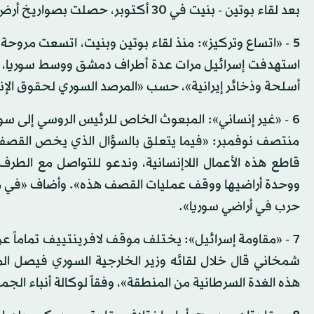
بعد لقاء بوتين - بنيت في 30 أكتوبر، حصلت بصواريخ أرض - أرض واستهدفت أطراف دمشق.
5 - «اتساع وتركيز»: منذ لقاء بوتين وبنيت، اتسعت مروح
أسلحة وذخائر إيرانية»، حسب «المرصد السوري لحقوق الإن
6 - «غير إنساني»: المبعوث الخاص للرئيس الروسي إلى س
منتصف نوفمبر: «فيما يتعلق بالسؤال الذي يخص القصف
قاطع هذه الأعمال اللاإنسانية، وندعو للتواصل مع الطر
ووحدة أراضيها ووقف عمليات القصف هذه». وأضاف «في هذا ا
حرب في أراضي سوريا».
7 - «مقاومة إسرائيل»: يختلف موقف لافرينتييف تماماً عن
شمخاني قال خلال لقائه وزير الخارجية السوري فيصل ال
هذه الغدة السرطانية من المنطقة»، وفقاً لوكالة أنباء الجمهوري