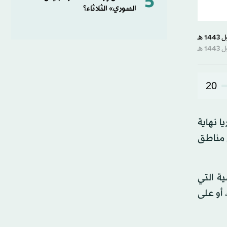
5
السوري» الثلاثاء؟
20
ا نهاية
 مناطق
ة التي
ئيلية، أو على