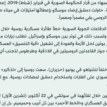
2 - غضب روسي: موسكو سبق أن أعربت لدمشق
ولية. حاولت دمشق إرضاء موسكو بإعطائها امتيازات في مينا
الروسي بقي مضمراً ومعمراً.
ر (أيلول)»: في سبتمبر 2018، أسقطت الدفاعات الجوية السورية خطأ طائرة عسكرية روسية خ
دى الحادث إلى مقتل 15 جندياً روسياً، وتسبب ذلك في توتر بين موسكو وإسرائيل، تطلب زيار
ير بوتين لحل الأزمة والعودة إلى تشغيل «آلية التنسيق» العسك
جوار القاعدتين الروسيتين في اللاذقية وطرطوس لتجنب أي 
خلفاً لنتنياهو في يونيو (حزيران)، سعت روسيا إلى «تذكير» 
 السوري على الغارات واستخدام دمشق لمضادات روسية، مع ت
لكن وحسب تسريبات إسرائيلية، فإن بنيت حصل من بوتين خلال لقائهما في سوتشي في 22 أك
يق العسكري و«الخط الأحمر» بين تل أبيب وحميميم، بل إن أ