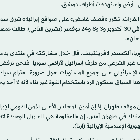
ة الغارات. تكرر «قصف غامض» على «مواقع إيرانية» شرق سوري
استهدفت إسرائيل مرات عدة أطراف دمشق ووسط سوريا، في 30 أكتوبر و3 و8 و24 نوفمبر (تشرين الثا
سان».
وريا، ألكسندر لافرينتييف، قال خلال مشاركته في منتدى ب
 غير الشرعي من طرف إسرائيل لأراضي سوريا، فنحن نرف
ف الإسرائيلي على جميع المستويات حول ضرورة احترام سيادة
لسياق سيكون الرد باستخدام القوة غير بناء لأنه لا أحد يح
 موقف طهران، إذ إن أمين المجلس الأعلى للأمن القومي الإير
مقداد في طهران أمس، إن «المقاومة هي السبيل الوحيدة لا
ة الإسلامية الإيرانية (إرنا).