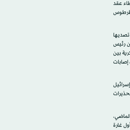
 عن «غضبها» من قرار الحكومة السورية في فبراير (شباط) 2019، إعطاء عقد
ء طرطوس
لال تصديها
ات من رئيس
رية بين
إصابات
إسرائيل
حذيرات
توبر (تشرين الأول) الماضي،
ول غارة