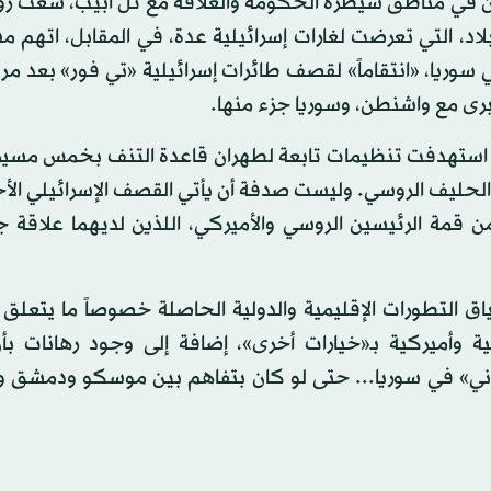
ان في مناطق سيطرة الحكومة والعلاقة مع تل أبيب، سعت روس
لاد، التي تعرضت لغارات إسرائيلية عدة، في المقابل، اتهم 
وريا، «انتقاماً» لقصف طائرات إسرائيلية «تي فور» بعد مر
برى مع واشنطن، وسوريا جزء منها.
توبر، استهدفت تنظيمات تابعة لطهران قاعدة التنف بخمس مسي
والحليف الروسي. وليست صدفة أن يأتي القصف الإسرائيلي الأ
 قمة الرئيسين الروسي والأميركي، اللذين لديهما علاقة ج
ياق التطورات الإقليمية والدولية الحاصلة خصوصاً ما يتعلق 
ية وأميركية بـ«خيارات أخرى»، إضافة إلى وجود رهانات بأ
اني» في سوريا... حتى لو كان بتفاهم بين موسكو ودمشق و