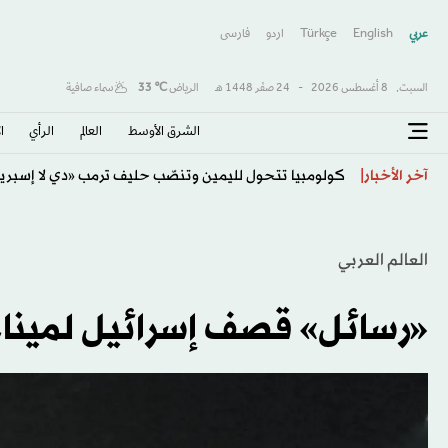
عربي
English
Türkçe
اردو
فارسى
السبت,
8 أغسطس 2026
-
24 صفَر 1448 هـ
الرياض
℃
33
سماء صافية
الشرق الأوسط​
العالم
الرأي
ا
اتفاقية مكة... تعزيز الردع لحماية الاستقرار
آخر الأخبار
العالم العربي
«رسائل» قصف إسرائيل لميناء 