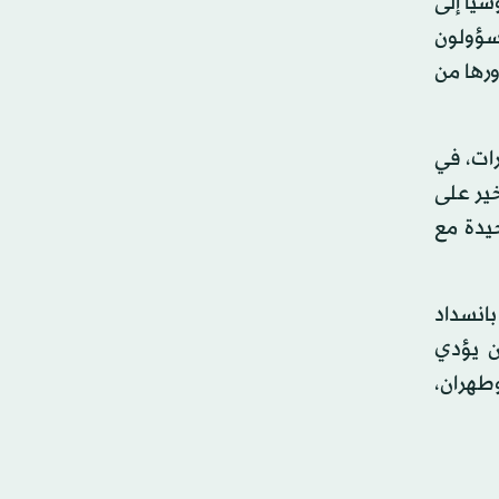
يا إلى
مسؤولون
ورها من
رات، في
خير على
يدة مع
بانسداد
ن يؤدي
طهران،