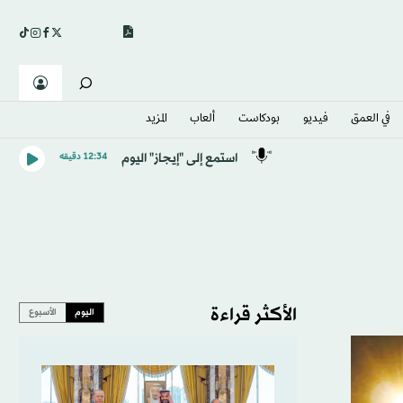
في العمق
فيديو
بودكاست
ألعاب
المزيد
استمع إلى "إيجاز" اليوم
12:34 دقيقه
الأكثر قراءة
اليوم
الأسبوع