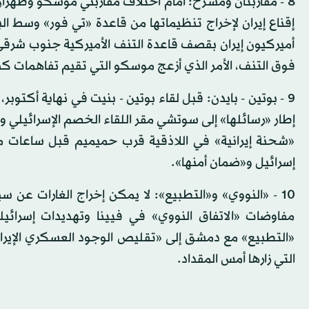
8 - مقاربتان ومسرح: أمام اختلاف مقاربتي موسكو وطهر
إقناع إيران لإخراج تنظيماتها من قاعدة «تي فور» وسط الب
أميركيون إيران بقصف قاعدة التنف الأميركية جنوب شرقي س
فوق التنف، الأمر الذي أزعج موسكو التي تقيم تفاهمات ك
9 - بوتين - بايدن: قبل لقاء بوتين - بنيت في نهاية أك
إطار «رسائلها» إلى سوتشي مقر اللقاء الخصم الإسرائيلي 
«شحنة إيرانية» في اللاذقية قرب حميميم قبل ساعات من
إسرائيل و«ضمان أمنها».
10 - «النووي» و«التطبيع»: لا يمكن إخراج الغارات عن س
مفاوضات «الاتفاق النووي» في فيينا وتهديدات إسرائيل
«التطبيع» مع دمشق إلى «تقليص الوجود العسكري الإير
التي زارها أمس المقداد.