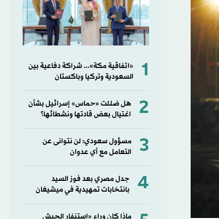
1
«اتفاقية مكة»... شراكة دفاعية بين
السعودية وتركيا وباكستان
2
هل ضللت «حماس» إسرائيل بشأن
اغتيال بعض قادتها ونشطائها؟
3
مسؤول سعودي: لن نتوانى عن
التعامل مع أي عدوان
4
جدل مصري بعد فوز السيد
بانتخابات تمهيدية في ميشيغان
ماذا كان وراء «استنفار الجيش