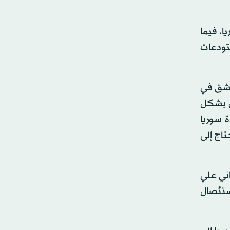
ا، فيما
ني)، طالت «مستودعات
دمشق في
ض بشكل
 سوريا
تاج إلى
اني علي
ستئصال