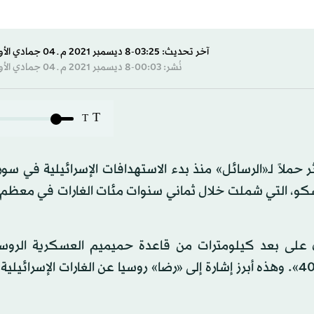
آخر تحديث: 03:25-8 ديسمبر 2021 م ـ 04 جمادي الأول 1443 هـ
نُشر: 00:03-8 ديسمبر 2021 م ـ 04 جمادي الأول 1443 هـ
T
T
 حملاً لـ«الرسائل» منذ بدء الاستهدافات الإسرائيلية في سوري
وسكو، التي شملت خلال ثماني سنوات مئات الغارات في معظم
وري على بعد كيلومترات من قاعدة حميميم العسكرية الروسي
تستضيف منظومة صواريخ «إس 300» المتطورة و«إس 400». وهذه أبرز إشارة إلى «رضا» روسيا عن الغارات الإسرا