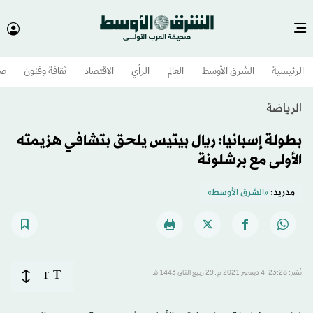
الرئيسية
الشرق الأوسط​
العالم
الرأي
الاقتصاد
ثقافة وفنون
صح
الرياضة
بطولة إسبانيا: ريال بيتيس يلحق بتشافي هزيمته
الأولى مع برشلونة
مدريد:
«الشرق الأوسط»
T
نُشر: 23:28-4 ديسمبر 2021 م ـ 29 ربيع الثاني 1443 هـ
T