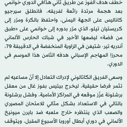
خطف هدف الفوز عن طريق ثاني هدّافي الدوري خوانمي
بعد هجمة مرتدة رائعة لفريقه، فانطلق سيرجيو
كاناليس على الجهة اليمنى، واحتفظ بالكرة ومرّر إلى
كريستيان تيلو، الذي مرّر بدوره إلى خوانمي على «طبق
من فضة» ليضعها الأخير في شباك الحارس الألماني
أندريه تير- شتيغن في الزاوية المنخفضة في الدقيبقة 79،
محرزا المهاجم الإسباني هدفه الثامن هذا الموسم في
الدوري.
وسعى الفريق الكاتالوني لإدراك التعادل إلا أنّ مساعيه لم
تثمر فرصًا حقيقية، ليخرج بيتيس بفوز غال من معقل
برشلونة عزّز موقعه في المراكز الأمامية. وفشل برشلونة
بالتالي في الاستعداد بشكل مثالي للامتحان المصيري
والصعب الذي ينتظره خارج ملعبه ضد بايرن ميونيخ
الألماني في دوري أبطال أوروبا الأسبوع المقبل، ويتوقف