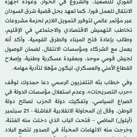
الفوري للتصعيد، والشروع في الحوار، وعودة أجهزة
الانتقال للعمل فورا. كما تعهد بحل قضية شرق السودان
عبر مؤتمر عالمي لتوفير التمويل اللازم لحزمة مشروعات
تخاطب التهميش الاقتصادي والاجتماعي في الإقليم،
وطالب بإعادة فتح الميناء والطرق القومية. وأكد أنه
يعمل مع الشركاء ومؤسسات الانتقال، لضمان الوصول
لجيش قومي موحد، وبعقيدة عسكرية وطنية، وإصلاح
القطاع الأمني والعسكري، ليكون مؤهلا لتأدية مهامه.
وفي خطاب بثه التلفزيون الرسمي دعا حمدوك لوقف
«حرب التصريحات»، وعدم استغلال مؤسسات الدولة في
الصراع السياسي، وتفكيك دولة الحزب لصالح دولة
الوطن. وقال إن المحاولة الانقلابية الفاشلة - 21 سبتمبر
(أيلول) الماضي – فتحت الباب الذي دخلت منه الفتنة،
وخرجت منه الاتهامات المخبأة في الصدور لتضع البلاد