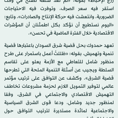
زرع الإحباط» بقوله: «لم تعد سلعة تصلح في وقت
استقر فيه سعر الصرف، وتوفرت فيه الاحتياجات
الضرورية، وانتعشت فيه حركة الإنتاج والصادرات»، وتابع:
«اليوم نستطيع أن نؤكد بكل اطمئنان أن المؤشرات
الاقتصادية خلال الفترة الماضية في تحسن».
تعهد حمدوك بحل قضية شرق السودان باعتبارها قضية
تنمية وتهميش، بقوله: «ظللتُ أعمل باستمرار على طرح
منظور شامل للتعاطي مع الأزمة يعلو على تقاسم
السلطة ويجيب عن أسئلة التنمية الملحة التي تطرحها
قضية الشرق». وكشف عن التوافق على ترتيب مؤتمر
عالمي لتوفير التمويل اللازم لحزمة مشروعات تخاطف
التهميش الاقتصادي والاجتماعي في الشرق، وفقا
لمنظور جديد وشامل، ودعا قوى الشرق السياسية
والاجتماعية لمائدة مستديرة لترتيب التوافق حول