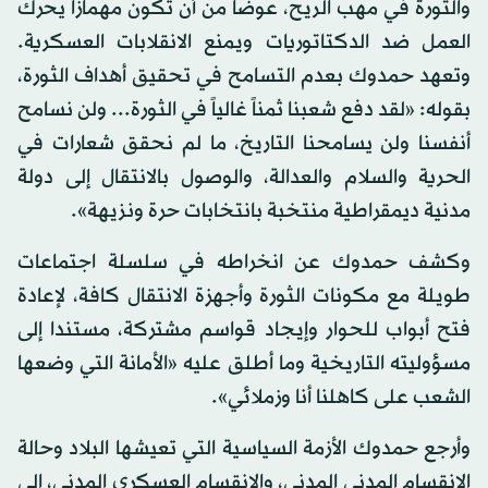
والثورة في مهب الريح، عوضاً من أن تكون مهمازاً يحرك
العمل ضد الدكتاتوريات ويمنع الانقلابات العسكرية.
وتعهد حمدوك بعدم التسامح في تحقيق أهداف الثورة،
بقوله: «لقد دفع شعبنا ثمناً غالياً في الثورة... ولن نسامح
أنفسنا ولن يسامحنا التاريخ، ما لم نحقق شعارات في
الحرية والسلام والعدالة، والوصول بالانتقال إلى دولة
مدنية ديمقراطية منتخبة بانتخابات حرة ونزيهة».
وكشف حمدوك عن انخراطه في سلسلة اجتماعات
طويلة مع مكونات الثورة وأجهزة الانتقال كافة، لإعادة
فتح أبواب للحوار وإيجاد قواسم مشتركة، مستندا إلى
مسؤوليته التاريخية وما أطلق عليه «الأمانة التي وضعها
الشعب على كاهلنا أنا وزملائي».
وأرجع حمدوك الأزمة السياسية التي تعيشها البلاد وحالة
الانقسام المدني المدني، والانقسام العسكري المدني، إلى