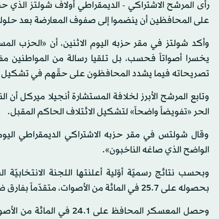
رأى المرشح الاشتراكي - الديمقراطي أولاف شولتز الذي حقق 
على المحافظين أن ينضموا إلى صفوف المعارضة بعد حلولهم 
وأكد شولتز في مقر حزبه اليوم الاثنين، أن «الحزب المس
يخسرا أصواتاً فحسب، بل تلقيا رسالة من المواطنين مفا
تصريحاته فيما يشدد المحافظون على حقّهم في تشكيل ا
وتابع المرشح الأبرز لخلافة المستشارة أنجيلا ميركل أن 
الحر «تفويضاً واضحاً» لتشكيل الائتلاف الحاكم المقبل.
وقال شولتس في مقر حزبه الاشتراكي الديمقراطي اليوم ال
الواضح الذي صاغه الناخبون».
وبحسب نتائج رسميّة أوّلية أعلنتها اللجنة الانتخابيّة ال
بحصوله على 25.7 في المائة من الأصوات، متقدّماً بفارق ضئيل على المحافظين.
وحصل المعسكر المحافظ على 1