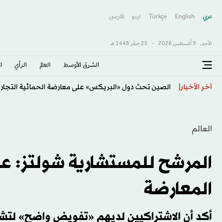
عربي
English
Türkçe
اردو
فارسى
الأحد,
9 أغسطس 2026
-
25 صفَر 1448 هـ
الشرق الأوسط​
العالم
الرأي
ا
رئيس الجزائر يهنئ منتخب كرة القدم للسيدات ببلوغه موند
آخر الأخبار
العالم
المرشح للمستشارية شولتز: عل
المعارضة
أكد أن الاشتراكيين لديهم «تفويض واضح» لت