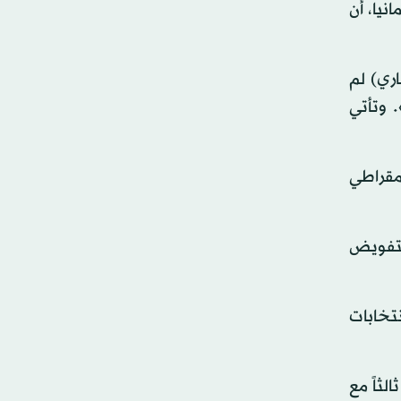
نيا، أن
اري) لم
 وتأتي
يمقراطي
التفويض
نتخابات
ثالثاً مع