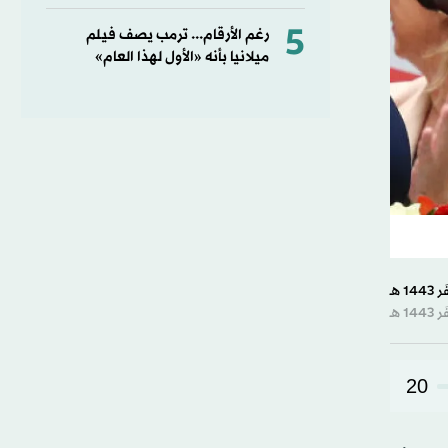
5
رغم الأرقام... ترمب يصف فيلم
ميلانيا بأنه «الأول لهذا العام»
20