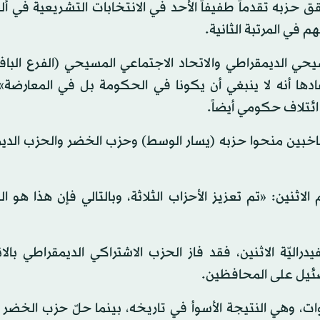
حزبه تقدماً طفيفاً الأحد في الانتخابات التشريعية في ألما
في المرتبة الثانية.
يحي الديمقراطي والاتحاد الاجتماعي المسيحي (الفرع الباف
دها أنه لا ينبغي أن يكونا في الحكومة بل في المعارضة».
ئتلاف حكومي أيضاً.
الناخبين منحوا حزبه (يسار الوسط) وحزب الخضر والحزب الد
اثنين: «تم تعزيز الأحزاب الثلاثة، وبالتالي فإن هذا هو 
فيدراليّة الاثنين، فقد فاز الحزب الاشتراكي الديمقراطي بالا
24. في المائة من الأصوات، وهي النتيجة الأسوأ في تاريخه، بينما حلّ حزب الخضر 