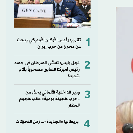
1
تقرير: رئيس الأركان الأميركي يبحث
عن مخرج من حرب إيران
2
نجل بايدن: تفشّى السرطان في جسد
رئيس أميركا السابق مصحوباً بآلام
شديدة
3
وزير الداخلية الألماني يحذّر من
«حرب هجينة يومية» عقب هجوم
المطار
4
بريطانيا «الجديدة»... زمن التحوّلات