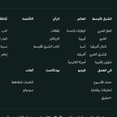
الشرق الأوسط​
العالم
الرأي
الاقتصاد
ثقافة
العالم العربي
الولايات المتحدة
المقالات
كتب
الخليج
أوروبا
كاريكاتير
الوتر 
شمال أفريقيا
آسيا
كتاب الشرق الأوسط
سينما
المشرق العربي
أفريقيا
إعلام
شؤون إقليمية
أميركا اللاتينية
في العمق
فيديو
بودكاست
ألعاب
حصاد الأسبوع
الكلمات المتقاطعة
تحقيقات وقضايا
سودوكو
+تحقيق