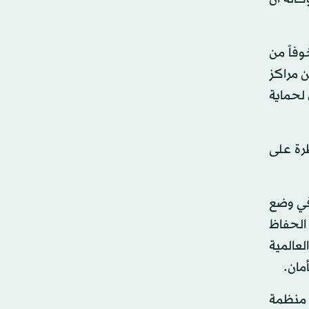
وفاً من
 مراكز
 لحماية
طرة على
في وضع
 الحفاظ
عالمية
مان.
تبثه منظمة