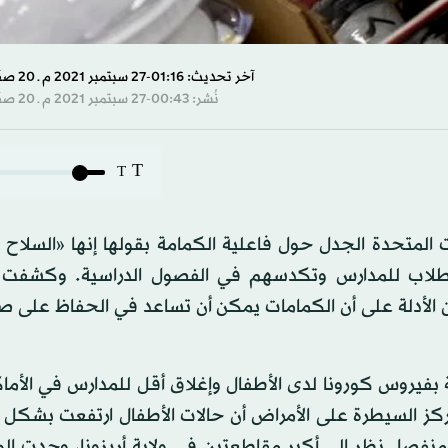
آخر تحديث: 01:16-27 سبتمبر 2021 م ـ 20 صفَر 1443 هـ
نُشر: 00:43-27 سبتمبر 2021 م ـ 20 صفَر 1443 هـ
T
T
المتحدة الجدل حول فاعلية الكمامة بقولها إنها «السلاح 
طلاب للمدارس وتكدسهم في الفصول الدراسية. وكشفت ا
 من الأدلة على أن الكمامات يمكن أن تساعد في الحفاظ على 
 بفيروس كورونا لدى الأطفال وإغلاق أقل للمدارس في الأما
طعة أميركية، وجد مركز السيطرة على الأمراض أن حالات الأطفال ارتفعت بشك
منفصل نظر إلى أكبر مقاطعتين في ولاية أريزونا، وجدت الو