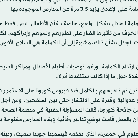
3 مرة عن المدارس الموجودة بها.
الكمامة الجدل بشكل واسع، خاصة بشأن الأطفال، ليس فقط خ
الخوف من تأثيرها الضار على تطورهم ونموهم وإدراكهم. لكن
 الجدل بشأن ذلك، مشيرة إلى أن الكمامة هي السلاح الأقوى
 ارتداء الكمامة، ورغم توصيات أطباء الأطفال ومراكز السي
ة حول ما إذا كانت ستنفذها أم لا.
لذين تم تلقيحهم بالكامل ضد فيروس كورونا على الاستمرار 
 عدوانية وقدرة على الانتشار حتى بين الملقحين. ومن أجل
 جائحة كورونا، قالت المسؤولة التقنية في منظمة الصحة ال
ن بالفعل قامت بوضع تدابير وقائية لإبقاء المدارس مفتوحة بأ
ا في الحلقة رقم 55 من برنامج «العلوم في خمس»، الذي تقدمه فيسميتا جوبتا سميث، و