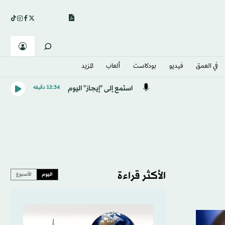
في العمق
فيديو
بودكاست
ألعاب
المزيد
استمع إلى "إيجاز" اليوم
12:34 دقيقه
الأكثر قراءة
اليوم
الأسبوع