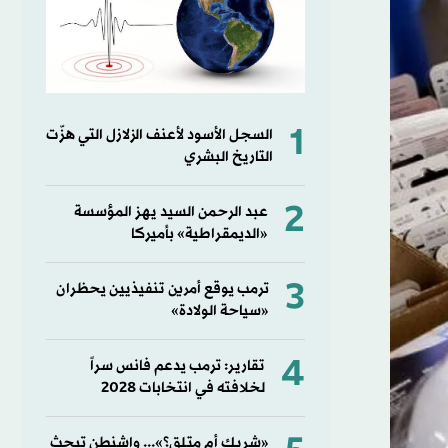
1
السجل الأسود لأعنف الزلازل التي هزّت
التاريخ البشري
2
عبد الرحمن السيد يهز المؤسسة
«الديمقراطية» بأميركا
3
ترمب يوقع أمرين تنفيذيين يحظران
«سياحة الولادة»
4
تقارير: ترمب يدعم فانس سراً
لخلافته في انتخابات 2028
«شريك أم متلقٍ؟»... واشنطن تبحث