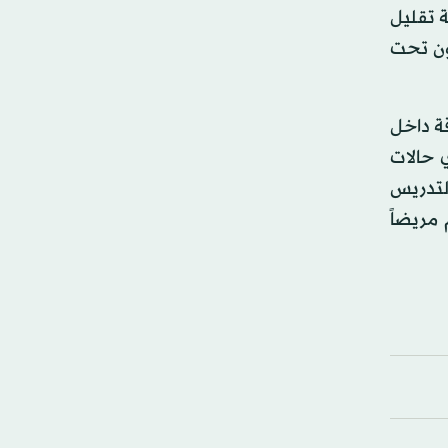
ة تقليل
جون تحت
قة داخل
 حالات
لتدريس
 مريضاً