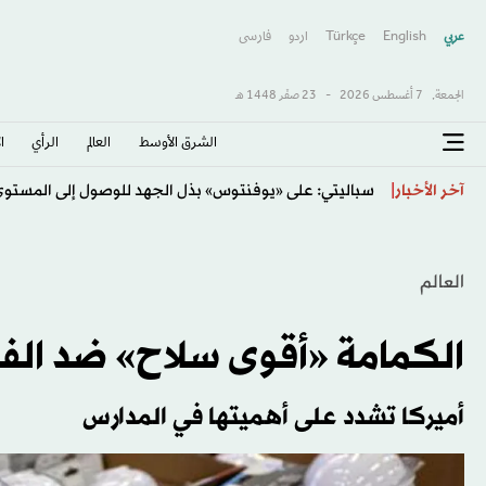
عربي
English
Türkçe
اردو
فارسى
الجمعة,
7 أغسطس 2026
-
23 صفَر 1448 هـ
الشرق الأوسط​
العالم
الرأي
ا
سباليتي: على «يوفنتوس» بذل الجهد للوصول إلى المستوى
آخر الأخبار
العالم
الكمامة «أقوى سلاح» ضد الف
أميركا تشدد على أهميتها في المدارس