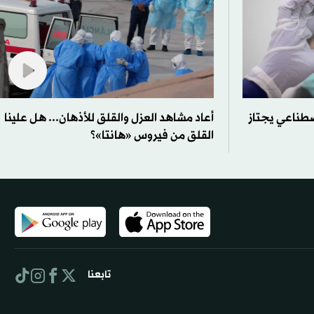
صطناعي يجتاز
أعاد مشاهد العزل والقلق للأذهان... هل علينا
القلق من فيروس «هانتا»؟
تابعنا