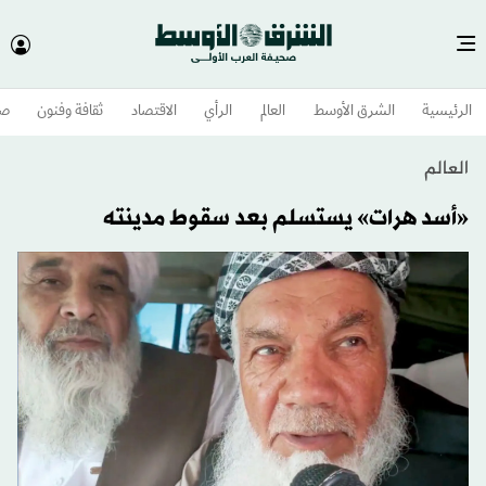
الرئيسية
الشرق الأوسط​
العالم
الرأي
الاقتصاد
ثقافة وفنون
صح
العالم
«أسد هرات» يستسلم بعد سقوط مدينته