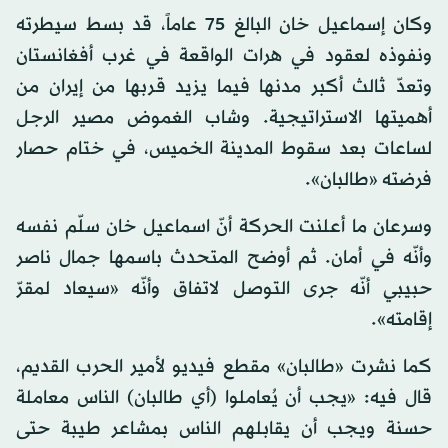
وكان إسماعيل خان البالغ 75 عاماً، قد بسط سيطرته
ونفوذه لعقود في هرات الواقعة في غرب أفغانستان
وتعدّ ثالث أكبر مدنها فيما يزيد قربها من إيران من
أهميتها الاستراتيجية. وشاب الغموض مصير الرجل
لساعات بعد سقوط المدينة الخميس، في ختام حصار
فرضته «طالبان».
وسرعان ما أعلنت الحركة أنّ اسماعيل خان سلّم نفسه
وأنّه في أمان. ثم أوضح المتحدث باسمها جمال ناصر
حبيبي أنّه جرى التوصل لاتفاق وأنّه «سيعاد لمقرّ
إقامته».
كما نشرت «طالبان» مقطع فيديو لأمير الحرب القديم،
قال فيه: «يجب أن يُعاملوا (أي طالبان) الناس معاملة
حسنة ويجب أن يقابلهم الناس بمشاعر طيبة حتى