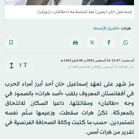
إسماعيل خان (يمين) بعد استسلامه لـ«طالبان» (رويترز)
هرات:
«الشرق الأوسط»
آخر تحديث: 12:47-14 أغسطس 2021 م ـ 06 مُحرَّم 1443 هـ
T
T
نُشر: 23:00-13 أغسطس 2021 م ـ 05 مُحرَّم 1443 هـ
مرّ شهر على تعهّد إسماعيل خان أحد أبرز أمراء الحرب
في أفغانستان المعروف بلقب «أسد هرات» بالصمود في
وجه «طالبان» ومقاتلتها، داعيا السكان للالتحاق
بالمعركة. لكنّ هرات سقطت، وزعيمها سلّم نفسه
للمتمردين، حسب ما كتبت وكالة الصحافة الفرنسية في
تقرير من هرات أمس.