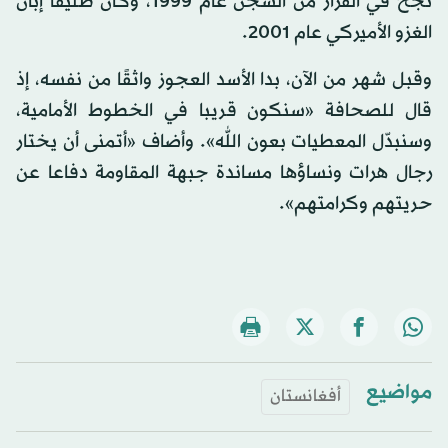
نجح في الفرار من السجن عام 1999، وكان طليقاً إبّان
الغزو الأميركي عام 2001.
وقبل شهر من الآن، بدا الأسد العجوز واثقًا من نفسه، إذ
قال للصحافة «سنكون قريبا في الخطوط الأمامية،
وسنبدّل المعطيات بعون الله». وأضاف «أتمنى أن يختار
رجال هرات ونساؤها مساندة جبهة المقاومة دفاعا عن
حريتهم وكرامتهم».
مواضيع
أفغانستان