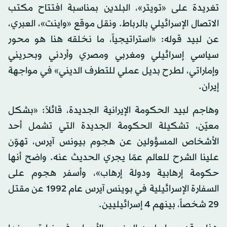
تغريدة على «تويتر»، البلدين بمناسبة افتتاح مكتب
الاتصال الإسرائيلي بالرباط. ونقل موقع «واينت»، العبري،
عن لبيد قوله: «استراتيجياً، ما نخلقه هنا هو محور
سياسي إسرائيلي ومغربي ومصري وأردني وبحريني
وإماراتي، لطرح بديل عملي للتطرف الديني» في مواجهة
إيران.
وهاجم لبيد الحكومة الإيرانية الجديدة، قائلاً: «بشكل
معيّن، تشكيلة الحكومة الجديدة التي تشمل أحد
الأشخاص المسؤولين عن هجوم بيونس آيرس، تهوّن
علينا الشرح للعالم عمّا يجري الحديث عنه. واضح أنها
حكومة إرهابية ودولة إرهاب»، وأسفر هجوم على
السفارة الإسرائيلية في بوينس آيرس عام 1992 عن مقتل
29 شخصاً، بينهم 4 إسرائيليين.