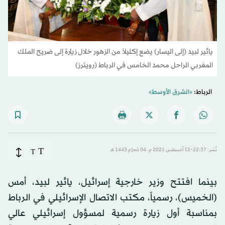
يائير لبيد (إلى اليسار) يضع إكليلاً من الزهور خلال زيارة إلى ضريح الملك
المغربي الراحل محمد الخامس في الرباط (رويترز)
الرباط:
«الشرق الأوسط»
T
نُشر: 22:37-12 أغسطس 2021 م ـ 04 مُحرَّم 1443 هـ
T
بينما افتتح وزير خارجية إسرائيل، يائير لبيد، أمس
(الخميس)، رسمياً، مكتب الاتصال الإسرائيلي في الرباط
بمناسبة أول زيارة رسمية لمسؤول إسرائيلي عالي