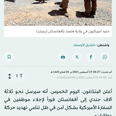
جنود أميركيون في ولاية هلمند بأفغانستان (رويترز)
واشنطن:
«الشرق الأوسط»
آخر تحديث: 06:27-13 أغسطس 2021 م ـ 05 مُحرَّم 1443 هـ
T
T
نُشر: 21:59-12 أغسطس 2021 م ـ 04 مُحرَّم 1443 هـ
أعلن البنتاغون، اليوم الخميس، أنه سيرسل نحو ثلاثة
آلاف جندي إلى أفغانستان فوراً لإجلاء موظفين في
السفارة الأميركية بشكل آمن في ظل تنامي تهديد حركة
«طالبان».