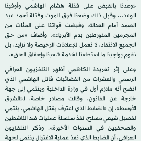
«وعدنا بالقبض على قتلة هشام الهاشمي وأوفينا
الوعد... وقبل ذلك وضعنا فرق الموت وقتلة أحمد عبد
الصمد أمام العدالة، وقبضت قواتنا على المئات من
المجرمين المتورطين بدم الأبرياء». وأضاف «من حق
الجميع الانتقاد، لا نعمل للإعلانات الرخيصة ولا نزايد، بل
نقوم بواجبنا ما استطعنا لخدمة شعبنا وإحقاق الحق».
وعلى إثر تغريدة الكاظمي أظهر التلفزيون العراقي
الرسمي والعشرات من الفضائيات قاتل الهاشمي الذي
اتضح أنه ملازم أول في وزارة الداخلية وينتمي إلى جهة
خارجة عن القانون. وقالت مصادر خاصة، لـ«الشرق
الأوسط»، إن «الضابط الذي اعترف بقتل الهاشمي، ينتمي
لفصيل شيعي مسلح، نفذ سلسلة عمليات ضد الناشطين
والصحفيين في السنوات الأخيرة». وذكر التلفزيون
العراقي، أن الضابط الذي نفذ عملية الاغتيال ينتمي لجهة