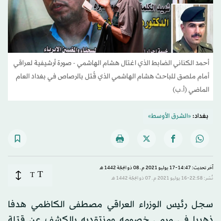
أحمد الكناني الضابط الذي اغتال هشام الهاشمي - صورة أرشيفية لعراقي
أمام ملصق للباحث هشام الهاشمي الذي قُتل بالرصاص في بغداد العام
الماضي (أ.ب)
بغداد:
«الشرق الأوسط»
آخر تحديث: 14:47-17 يوليو 2021 م ـ 08 ذو الحِجّة 1442 هـ
T
T
نُشر: 22:58-16 يوليو 2021 م ـ 07 ذو الحِجّة 1442 هـ
سجل رئيس الوزراء العراقي مصطفى الكاظمي هدفا
ذهبيا في مرمى خصومه ومنتقديه بالكشف عن قتلة