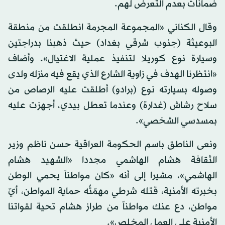
ضمانات بعدم التعرض لهم.
وقال الكناني «المجموعة المجرمة انطلقت من منطقة
البوعيثة (جنوب شرقي بغداد) حيث ذهبنا بدراجتين
وسيارة نوع كوريلا لتنفيذ عملية الاغتيال». وأضاف
«انتظرنا الهدف في زاوية الشارع الذي يقع فيه منزله ولدى
وصوله بسيارته نوع (برادو) أطلقت عليه الرصاص من
سلاح رشاش (غدارة) وعندما تعطل بيدي، أجهزت عليه
بمسدسي الشخصي».
ونعى الناطق باسم الحكومة العراقية حسن ناظم وزير
الثقافة هشام الهاشمي مجددا «الشهيد هشام
الهاشمي»، مشيرا إلى أنه «كان مواطناً يحمي الوطن
بخبرته الأمنية، قتله شرطي مهمّتُه حماية المواطن، أيّ
مواطن، دع عنك مواطناً من طراز هشام ‏تحية لقواتنا
الأمنية على العمل المخلص».