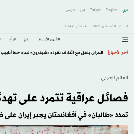
عربي
English
Türkçe
اردو
فارسى
السبت,
8 أغسطس 2026
-
24 صفَر 1448 هـ
الشرق الأوسط​
العالم
الرأي
ا
عراقجي: إعادة فتح مضيق هرمز تعتمد على شروط مثل التع
آخر الأخبار
العالم العربي
فصائل عراقية تتمرد على تهدئة
تمدد «طالبان» في أفغانستان يجبر إيران على ض