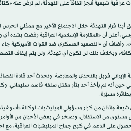
ت عراقية شيعية أنجز اتفاقاً على التهدئة، لم ترضَ عنه «كت
دا قرار التهدئة خلال الاجتماع الأخير مع ممثلي الحرس ا
، أعلن أن «المقاومة الإسلامية العراقية رفضت بشدة أي 
». وأضاف أن «التصعيد العسكري ضد القوات الأميركية جاء 
ة كافة، وبخلاف ذلك لن تكون أي تهدئة، ولن يتم إيقاف التصع
ة الإيراني قوبل بالتحدي والمعارضة. وتحدث أحد قادة الفصائ
 في حين أنه لم يأخذ أحد بثأر مقتل سلفه قاسم سليماني، وكب
طائرة مسيّرة.
 شيعة واثنان من كبار مسؤولي الميليشيات لوكالة «أسوشيت
ى مستوى من الاستقلال، وتسخر في بعض الأحيان من الأوامر 
للحصول على الدعم في كبح جماح الميليشيات العراقية، مع اح