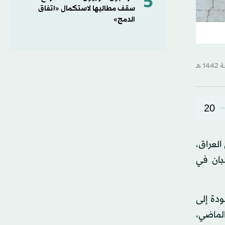
5
سقف مطالبها لاستكمال «اتفاق
الدمج»
20
العراق،
بان في
دة إلى
الماضي،