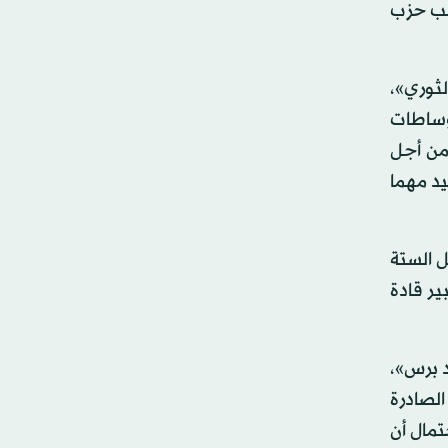
ائب حزب
لثوري»،
وساطات
من أجل
يد مهما
ل الستة
ير قادة
د برس»،
الصادرة
تمال أن