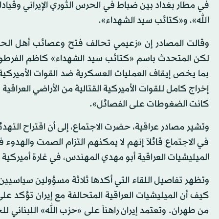
في مطار بغداد بين ضباط في الحرس الثوري الإيراني وقيادا
الله»، و«كتائب سيد الشهداء».
وقالت المصادر إن «زعيمي تحالف فتح وعصائب أهل الحق أي
لكن المتحدث باسم «كتائب سيد الشهداء» كاظم الفرطوسي
بما يخص إيقاف العمليات العسكرية ضد القوات الأميركية
إخراج كامل للقوات الأميركية القتالية من الأراضي العراقي
كانت الضغوطات على الفصائل».
وتشير مصادر عراقية، حضرت الاجتماع، إلى أن اقتراح التهدئ
في الاجتماع قائلاً إنهم لا يمكنهم التزام الصمت والهدوء
الميليشيات العراقية أبو مهدي المهندس، في غارة أميركية ب
وتظهر تفاصيل اللقاء التي أكدها ثلاثة مسؤولين سياسيين
كيف أن الميليشيات العراقية المتحالفة مع إيران تؤكد عل
من طهران. وتعتمد إيران راهناً على «حزب الله» اللبناني 