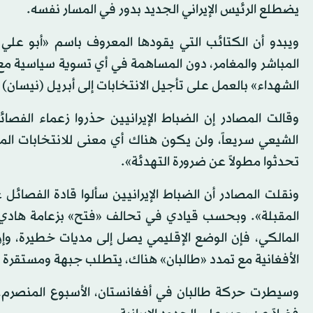
يضطلع الرئيس الإيراني الجديد بدور في المسار نفسه.
ويبدو أن الكتائب التي يقودها المعروف باسم «أبو علي 
المباشر والمغامر، دون المساهمة في أي تسوية سياسية مع
الشهداء» بالعمل على تأجيل الانتخابات إلى أبريل (نيسان) 2022، بحسب وكالة «أسوشيتد برس».
وقالت المصادر إن الضباط الإيرانيين حذروا زعماء الف
الشيعي سريعاً، ولن يكون هناك أي معنى للانتخابات الم
تحدثوا مطولاً عن ضرورة التهدئة».
ونقلت المصادر أن الضباط الإيرانيين سألوا قادة الفصائل
المقبلة». وبحسب قيادي في تحالف «فتح» بزعامة هادي ا
المالكي، فإن الوضع الإقليمي يصل إلى مديات خطيرة، وإن
الأفغانية مع تمدد «طالبان» هناك، يتطلب جبهة ومستقرة ف
وسيطرت حركة طالبان في أفغانستان، الأسبوع المنصرم، ع