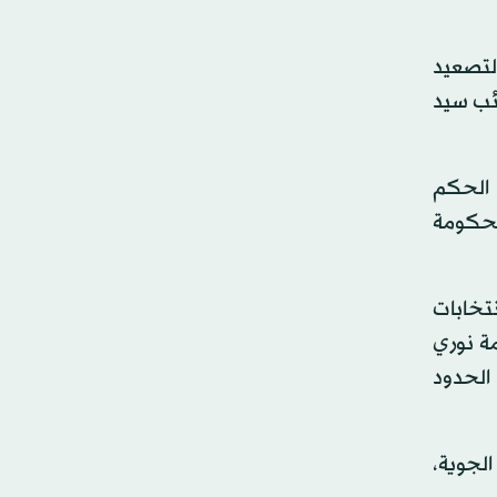
لتصعيد
ائب سيد
 الحكم
لحكومة
نتخابات
ة نوري
 الحدود
لجوية،