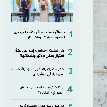
1
«اتفاقية مكة»... شراكة دفاعية بين
السعودية وتركيا وباكستان
2
هل ضللت «حماس» إسرائيل بشأن
اغتيال بعض قادتها ونشطائها؟
3
جدل مصري بعد فوز السيد بانتخابات
تمهيدية في ميشيغان
4
ماذا كان وراء «استنفار الجيش
السوري» الثلاثاء؟
مراقبون سوريون: «قسد» ترفع