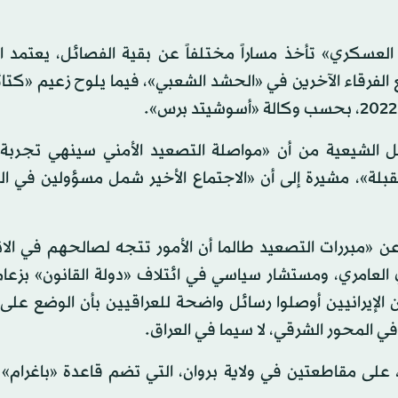
العسكري» تأخذ مساراً مختلفاً عن بقية الفصائل، يعتمد ا
 الفرقاء الآخرين في «الحشد الشعبي»، فيما يلوح زعيم «كت
صائل الشيعية من أن «مواصلة التصعيد الأمني سينهي تجربة
قبلة»، مشيرة إلى أن «الاجتماع الأخير شمل مسؤولين في ا
 عن «مبررات التصعيد طالما أن الأمور تتجه لصالحهم في الا
لعامري، ومستشار سياسي في ائتلاف «دولة القانون» بزعام
 الإيرانيين أوصلوا رسائل واضحة للعراقيين بأن الوضع على
ي المحور الشرقي، لا سيما في العراق.
لى مقاطعتين في ولاية بروان، التي تضم قاعدة «باغرام» ا