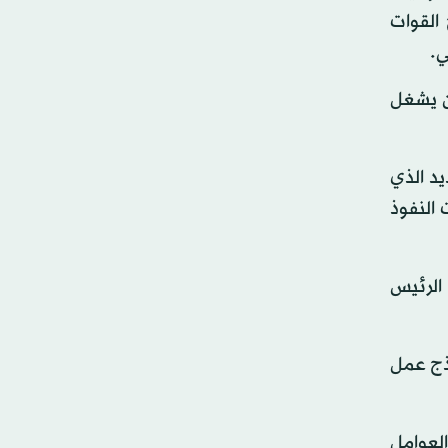
القوات
ي.
َن يشغل
يد الذي
النفوذ
الرئيس
ذج عمل
العوامل