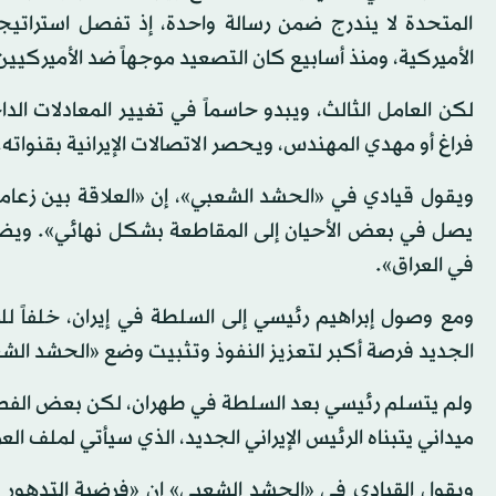
المتحدة لا يندرج ضمن رسالة واحدة، إذ تفصل استراتي
الأميركية، ومنذ أسابيع كان التصعيد موجهاً ضد الأميركيين
لكن العامل الثالث، ويبدو حاسماً في تغيير المعادلات ال
فراغ أو مهدي المهندس، ويحصر الاتصالات الإيرانية بقنواته.
ويقول قيادي في «الحشد الشعبي»، إن «العلاقة بين زعاما
يصل في بعض الأحيان إلى المقاطعة بشكل نهائي». ويضي
في العراق».
ومع وصول إبراهيم رئيسي إلى السلطة في إيران، خلفاً ل
الجديد فرصة أكبر لتعزيز النفوذ وتثبيت وضع «الحشد الشعب
ولم يتسلم رئيسي بعد السلطة في طهران، لكن بعض الفصائ
ميداني يتبناه الرئيس الإيراني الجديد، الذي سيأتي لملف ا
ويقول القيادي في «الحشد الشعبي» إن «فرضية التدهور المي