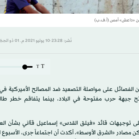
 من «داعش» أمس (أ.ف.ب)
نُشر: 23:28-10 يوليو 2021 م ـ 01 ذو الحِجّة 1442 هـ
T
T
ن الفصائل على مواصلة التصعيد ضد المصالح الأميركية في 
 جبهة حرب مفتوحة في البلاد، بينما يتفاقم خطر طال
ى توجيهات قائد «فيلق القدس» إسماعيل قآاني بشأن العو
كن مصادر «الشرق الأوسط»، أكدت أن اجتماعاً جرى، الأسبوع 