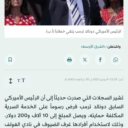
الرئيس الأميركي دونالد ترمب يلقي خطاباً (أ.ب)
واشنطن:
«الشرق الأوسط»
T
نُشر: 12:25-9 يوليو 2021 م ـ 30 ذو القِعدة 1442 هـ
T
تشير السجلات التي صدرت حديثاً إلى أن الرئيس الأميركي
السابق دونالد ترمب فرض رسوماً على الخدمة السرية
المكلفة حمايته، ويصل المبلغ إلى 10 آلاف و200 دولار،
وذلك لاستخدام أفرادها غرف الضيوف في نادي الغولف