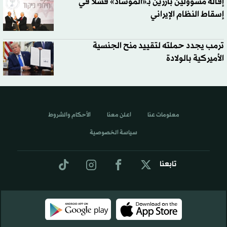
إقالة مسؤولين بارزين بـ«الموساد» فشلا في
إسقاط النظام الإيراني
ترمب يجدد حملته لتقييد منح الجنسية
الأميركية بالولادة
معلومات عنا
اعلن معنا
الأحكام والشروط
سياسة الخصوصية
تابعنا