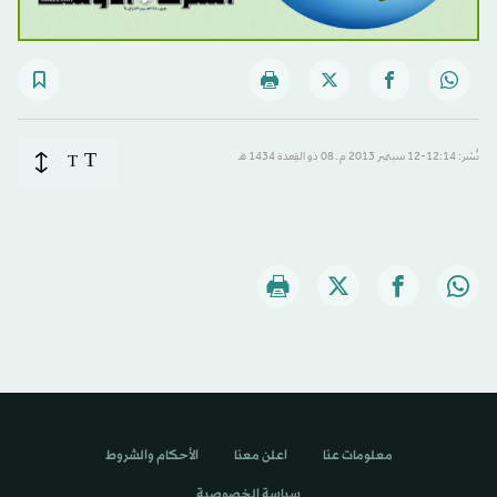
T
نُشر: 12:14-12 سبتمبر 2013 م ـ 08 ذو القِعدة 1434 هـ
T
معلومات عنا
اعلن معنا
الأحكام والشروط
سياسة الخصوصية