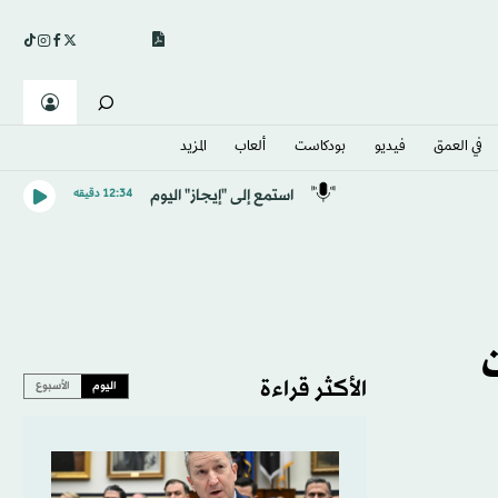
في العمق
فيديو
بودكاست
ألعاب
المزيد
استمع إلى "إيجاز" اليوم
12:34 دقيقه
الأكثر قراءة
اليوم
الأسبوع