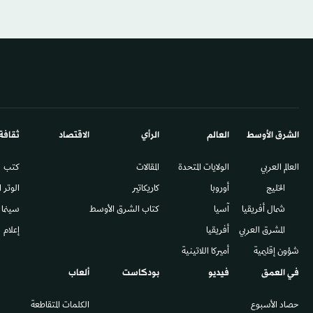
الشرق الأوسط​
العالم
الرأي
الاقتصاد
ثقافة
العالم العربي
الولايات المتحدة
المقالات
كتب
الخليج
أوروبا
كاريكاتير
الوتر 
شمال أفريقيا
آسيا
كتاب الشرق الأوسط
سينما
المشرق العربي
أفريقيا
إعلام
شؤون إقليمية
أميركا اللاتينية
في العمق
فيديو
بودكاست
ألعاب
حصاد الأسبوع
الكلمات المتقاطعة