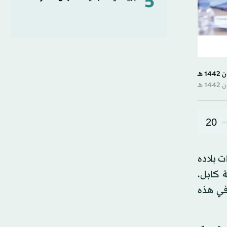
5
20
ت بلاده
 كابل،
في هذه