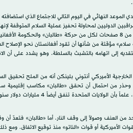
ي الموعد النهائي في اليوم التالي للاجتماع الذي استضافت
اقبين الدوليين لمحاولة تحفيز عملية السلام المتوقفة لإنه
من الحرب في أفغانستان. وقدمت واشنطن اقتراح سلام من 8 صفحات لكل من حركة «طالبان» والحكومة الأ
سلام» مؤقتة من شأنها أن تقود أفغانستان نحو الإصلاح ال
نتقديه إلى اتهامه بالتشبث بالسلطة. وهو يشدد على أن الا
الخارجية الأميركي أنتوني بلينكن أنه من الملح تحقيق ال
لة. وحذر من احتمال أن تحقق «طالبان» مكاسب إقليمية سري
انسحبت القوات الأميركية و«حلف شمال الأطلسي (ناتو)، علماً بأن الولايات المتحدة تنفق
 من العنف وصولاً إلى وقف النار. أما «طالبان» فتعدّ أن وق
ت الأميركية أو قوات «الناتو» منذ توقيع الاتفاق. ومع ذل