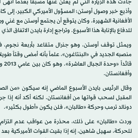
جاءت هذه الزيارة التي لم يعلَن عنها مسبقاً بعدما أنهى
وأذيع خبر وصول أوستن؛ المسؤول الأميركي الكبير، إلى كابل
الأفغانية الشهيرة. وكان يتوقع أن يجتمع أوستن مع غني ورئ
للدفاع بالإنابة هذا الأسبوع. وتراجع إدارة بايدن الاتفاق الذ
ويمثل توقف أوستن، وهو جنرال متقاعد بأربعة نجوم، ف
منصبه الجديد في «البنتاغون»، علماً بأنه أمضى وقتاً طويل
وأفغانستان.
المقبل لسحب قواتها من أفغانستان. لكنه أكد أنه إذا جرى
دونالد ترمب وحركة «طالبان»، فلن يكون «أطول بكثير».
وردت «طالبان» على ذلك، محذرة من عواقب عدم التزام ال