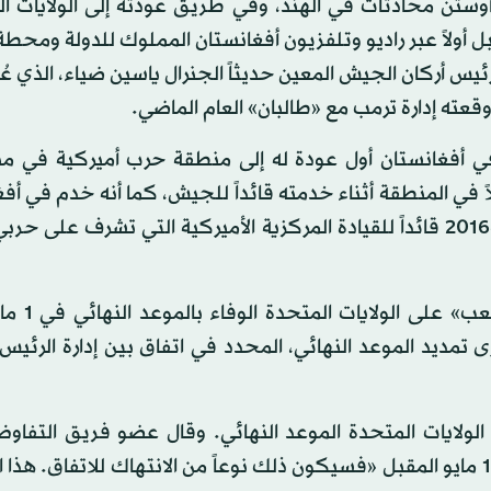
 أوستن محادثات في الهند، وفي طريق عودته إلى الولايات ا
 أولاً عبر راديو وتلفزيون أفغانستان المملوك للدولة ومحطة
يس أركان الجيش المعين حديثاً الجنرال ياسين ضياء، الذي عُين
ي وقعته إدارة ترمب مع «طالبان» العام الماضي.
ي أفغانستان أول عودة له إلى منطقة حرب أميركية في منذ
اً في المنطقة أثناء خدمته قائداً للجيش، كما أنه خدم في أف
قائداً «وحدة الجبال العاشرة». وهو كان بين عامي 2013 و2016 قائداً للقيادة المركزية الأميركية التي تشرف ع
وقال الرئيس بايدن الأسبوع الماض
 تمديد الموعد النهائي، المحدد في اتفاق بين إدارة الرئيس
ولايات المتحدة الموعد النهائي. وقال عضو فريق التفاوض 
للحركة، سهيل شاهين، إنه إذا بقيت القوات الأميركية بعد 1 مايو المقبل «فسيكون ذلك نوعاً من الانتهاك للاتفاق.