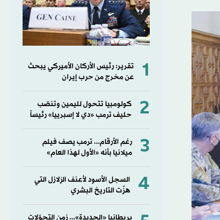
1
تقرير: رئيس الأركان الأميركي يبحث
عن مخرج من حرب إيران
2
كولومبيا تتحول لليمين وتنصّب
حليف ترمب «دي لا إسبرييا» رئيساً
3
رغم الأرقام... ترمب يصف فيلم
ميلانيا بأنه «الأول لهذا العام»
4
السجل الأسود لأعنف الزلازل التي
هزّت التاريخ البشري
بريطانيا «الجديدة»... زمن التحوّلات