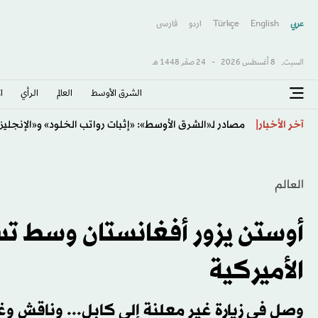
عربي
English
Türkçe
اردو
فارسى
السبت,
8 أغسطس 2026
-
24 صفَر 1448 هـ
الشرق الأوسط​
العالم
الرأي
ا
رونالدو يسخر من شائعات زواجه من جورجينا
آخر الأخبار
العالم
أوستن يزور أفغانستان وسط ت
الأميركية
وصل في زيارة غير معلنة إلى كابل... وناقش وغ