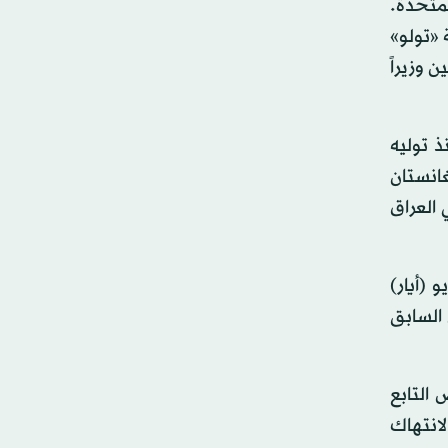
لمتحدة.
 «تولو»
 وزيراً
 توليه
غانستان
لى حربي العراق
ي إنه سيكون «من الصعب» على الولايات المتحدة الوفاء بالموعد النهائي في 1 مايو (أيار)
 السابق
التابع
 هذا الانتهاك