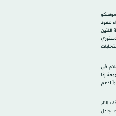
ه موسكو
اء عقود
فغانية اللتين
دستوري
نتخابات
سلام في
عة إذا
 أيضاً 4 مليارات دولار سنوياً لدعم
ف النار
ك، جادل