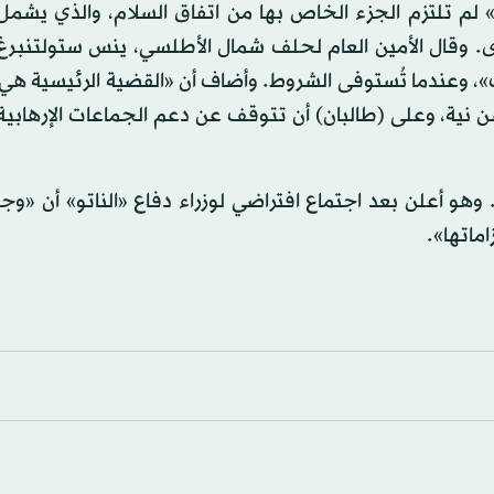
ان» لم تلتزم الجزء الخاص بها من اتفاق السلام، والذي ي
رى. وقال الأمين العام لحلف شمال الأطلسي، ينس ستولتنبرغ
ب»، وعندما تُستوفى الشروط. وأضاف أن «القضية الرئيسية هي
نية، وعلى (طالبان) أن تتوقف عن دعم الجماعات الإرهابية 
هو أعلن بعد اجتماع افتراضي لوزراء دفاع «الناتو» أن «وج
ماتها».