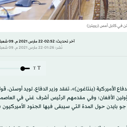
تن في كابل أمس (رويترز)
آخر تحديث: 02:52-22 مارس 2021 م ـ 09 شَعبان 1442 هـ
نُشر: 01:26-22 مارس 2021 م ـ 09 شَعبان 1442 هـ
T
T
فاع الأميركية (بنتاغون)»، تفقد وزير الدفاع، لويد أوستن، قوا
ؤولين الأفغان؛ وفي مقدمهم الرئيس أشرف غني في العاصمة
جو بايدن حول المدة التي سيبقى فيها الجنود الأميركيون 