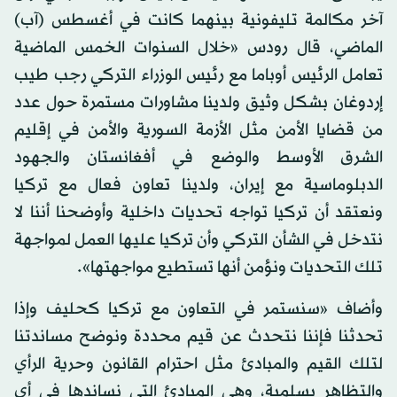
آخر مكالمة تليفونية بينهما كانت في أغسطس (آب)
الماضي، قال رودس «خلال السنوات الخمس الماضية
تعامل الرئيس أوباما مع رئيس الوزراء التركي رجب طيب
إردوغان بشكل وثيق ولدينا مشاورات مستمرة حول عدد
من قضايا الأمن مثل الأزمة السورية والأمن في إقليم
الشرق الأوسط والوضع في أفغانستان والجهود
الدبلوماسية مع إيران، ولدينا تعاون فعال مع تركيا
ونعتقد أن تركيا تواجه تحديات داخلية وأوضحنا أننا لا
نتدخل في الشأن التركي وأن تركيا عليها العمل لمواجهة
تلك التحديات ونؤمن أنها تستطيع مواجهتها».
وأضاف «سنستمر في التعاون مع تركيا كحليف وإذا
تحدثنا فإننا نتحدث عن قيم محددة ونوضح مساندتنا
لتلك القيم والمبادئ مثل احترام القانون وحرية الرأي
والتظاهر بسلمية، وهي المبادئ التي نساندها في أي