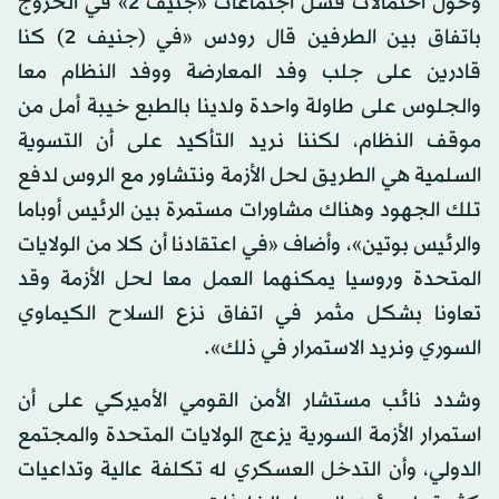
وحول احتمالات فشل اجتماعات «جنيف 2» في الخروج
باتفاق بين الطرفين قال رودس «في (جنيف 2) كنا
قادرين على جلب وفد المعارضة ووفد النظام معا
والجلوس على طاولة واحدة ولدينا بالطبع خيبة أمل من
موقف النظام، لكننا نريد التأكيد على أن التسوية
السلمية هي الطريق لحل الأزمة ونتشاور مع الروس لدفع
تلك الجهود وهناك مشاورات مستمرة بين الرئيس أوباما
والرئيس بوتين»، وأضاف «في اعتقادنا أن كلا من الولايات
المتحدة وروسيا يمكنهما العمل معا لحل الأزمة وقد
تعاونا بشكل مثمر في اتفاق نزع السلاح الكيماوي
السوري ونريد الاستمرار في ذلك».
وشدد نائب مستشار الأمن القومي الأميركي على أن
استمرار الأزمة السورية يزعج الولايات المتحدة والمجتمع
الدولي، وأن التدخل العسكري له تكلفة عالية وتداعيات