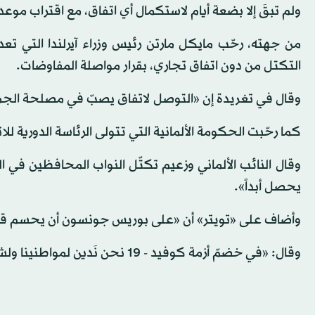
ولم تبقَ إلا بضعة أيام لاستكمال أي اتفاق، مع اقتراب موعد 
من جهته، رحّب مايكل مارتن رئيس وزراء آيرلندا التي تعد 
التكتل من دون اتفاق تجاري، بقرار مواصلة المفاوضات.
وقال في تغريدة إن «التوصل لاتفاق يصبّ في مصلحة الجم
كما رحّبت الحكومة الألمانية التي تتولى الرئاسة الدورية للا
وقال النائب الألماني وزعيم تكتّل النواب المحافظين في الب
يحصل أبداً».
وأضاف على «تويتر» أن «على بوريس جونسون أن يحسم قراره
وقال: «في خضمّ أزمة كوفيد - 19 نحن نَدين لمواطنينا ولشركاتنا بالتوصل لاتفاق».