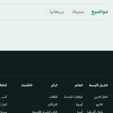
مواضيع
بلجيكا
بريطانيا
الشرق الأوسط​
العالم
الرأي
الاقتصاد
ثقافة
العالم العربي
الولايات المتحدة
المقالات
كتب
الخليج
أوروبا
كاريكاتير
الوتر 
شمال أفريقيا
آسيا
كتاب الشرق الأوسط
سينما