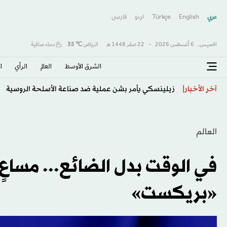
عربي
English
Türkçe
اردو
فارسى
الخميس,
6 أغسطس 2026
-
22 صفَر 1448 هـ
الرياض
℃
35
سماء صافية
الشرق الأوسط​
العالم
الرأي
ا
كوستا إلى كروزيرو
آخر الأخبار
العالم
في الوقت بدل الضائع... مساع
«بريكست»