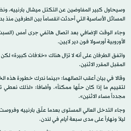
وسيحاول كبير المفاوضين عن التكتل ميشال بارنييه، ونظ
المسائل الأساسية التي أحدثت انقساماً بين الطرفين منذ بد
وجاء الوقت الإضافي بعد اتصال هاتفي جرى أمس (السبت)
الأوروبية أورسولا فون دير لايين.
واتفق الطرفان على أنه لا تزال هناك «خلافات كبيرة» لكن
المقبل المقرر الاثنين.
وقالا في بيان أعقب اتصالهما: «بينما ندرك خطورة هذه ال
لتقييم ما إذا كان حلّها ممكناً». وأضافا: «لذلك نعطي 
مجدداً مساء الاثنين».
وجاء التدخل العالي المستوى بعدما علّق بارنييه وفر
ليلاً ونهاراً على مدى سبعة أيام في لندن.