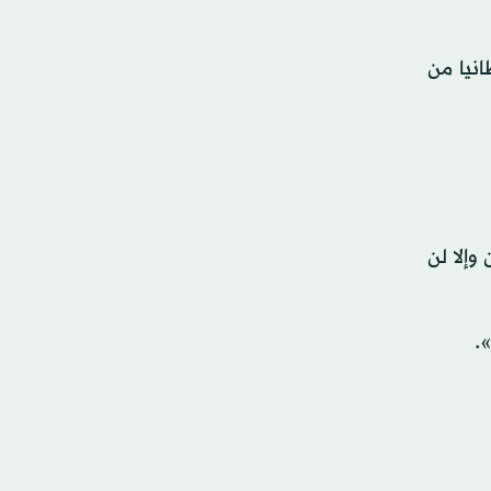
انيا من
وإلا لن
.