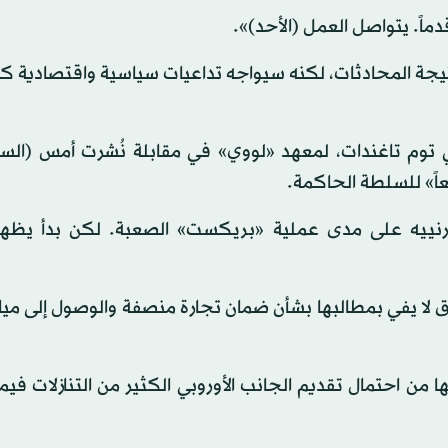
اً. يتواصل العمل (الأحد)».
نتيجة المحادثات، لكنه سيواجه تداعيات سياسية واقتصادية ك
ي توم تاغندات، لمعهد «لووي» في مقابلة نُشرت أمس (السب
عاً» للسلطة الحاكمة.
بارنييه على مدى عملية «بريكست» الصعبة. لكن بدأ يظ
لا يفي بمطالبها بشأن ضمان تجارة منصفة والوصول إلى مياه
من احتمال تقديم الجانب الأوروبي الكثير من التنازلات فيم