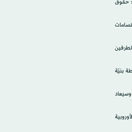
: حقوق
نقسامات
لطرفين
 بنيّة
 وسيعاد
أوروبية