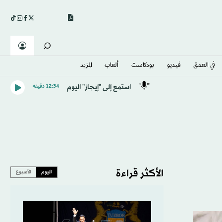
في العمق
فيديو
بودكاست
ألعاب
المزيد
استمع إلى "إيجاز" اليوم
12:34 دقيقه
الأكثر قراءة
اليوم
الأسبوع