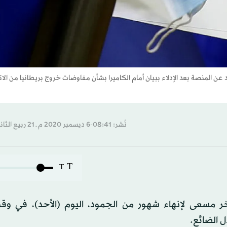
عن المنصة بعد الإدلاء ببيان أمام الكاميرا بشأن مفاوضات خروج بريطانيا من الات
نُشر: 08:41-6 ديسمبر 2020 م ـ 21 ربيع الثاني 1442 هـ
T
T
آخر مسعى لإنهاء شهور من الجمود، اليوم (الأحد)، في وق
ل الضائع.