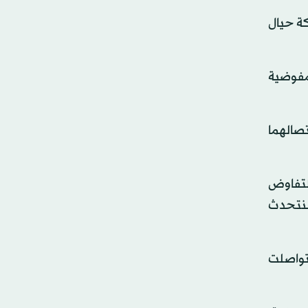
ة حيال
مفوضية
تصالهما
التفاوض
 سنتحدث
تواصلت