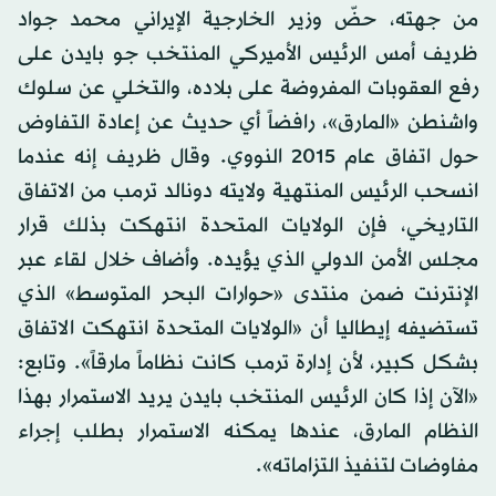
من جهته، حضّ وزير الخارجية الإيراني محمد جواد
ظريف أمس الرئيس الأميركي المنتخب جو بايدن على
رفع العقوبات المفروضة على بلاده، والتخلي عن سلوك
واشنطن «المارق»، رافضاً أي حديث عن إعادة التفاوض
حول اتفاق عام 2015 النووي. وقال ظريف إنه عندما
انسحب الرئيس المنتهية ولايته دونالد ترمب من الاتفاق
التاريخي، فإن الولايات المتحدة انتهكت بذلك قرار
مجلس الأمن الدولي الذي يؤيده. وأضاف خلال لقاء عبر
الإنترنت ضمن منتدى «حوارات البحر المتوسط» الذي
تستضيفه إيطاليا أن «الولايات المتحدة انتهكت الاتفاق
بشكل كبير، لأن إدارة ترمب كانت نظاماً مارقاً». وتابع:
«الآن إذا كان الرئيس المنتخب بايدن يريد الاستمرار بهذا
النظام المارق، عندها يمكنه الاستمرار بطلب إجراء
مفاوضات لتنفيذ التزاماته».