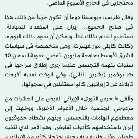
محتجزين في الخارج الأسبوع الماضي.
وقال ظريف: «بوسعنا دوماً أن نكون جزءاً من ذلك، هذا
في صالح الجميع... إيران على استعداد للمبادلة.
نستطيع القيام بذلك غداً، ويمكن أن نقوم بذلك اليوم».
وكانت كايلي مور غيلبرت، وهي متخصصة في سياسات
الشرق الأوسط بجامعة ملبورن، تقضي عقوبة السجن 10
سنوات بتهمة التجسس عندما جرى إطلاق سراحها في
25 نوفمبر (تشرين الثاني). وفي الوقت نفسه أفرجت
تايلاند عن 3 إيرانيين كانوا معتقلين في سجونها.
وألقى «الحرس الثوري» الإيراني القبض على العشرات من
مزدوجي الجنسية خلال الأعوام الأخيرة، ووجّهت إلى
معظمهم اتهامات بالتجسس. ويتهم نشطاء حقوقيون
إيران باستخدامهم كأدوات تفاوض، وهو الأمر الذي تنفيه
طهران. وقال ظريف إنه يجري احتجاز كثير من الإيرانيين