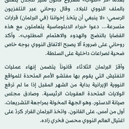
بعدما أقر «النواب» مشروع قانون مثير للجدل يتعلق
بالملف النووي للبلاد. وقال روحاني عبر التلفزيون
الرسمي: «لا ينبغي أن يتخذ إخواننا (في البرلمان) قرارات
متسرعة... دعوا خبراء الدبلوماسية يتعاملون مع هذه
القضايا بالنضج والهدوء والاهتمام المطلوب». وأكد
روحاني على ضرورة ألا يصبح الاتفاق النووي بوجه خاص
ضحية لصراعات داخلية على السلطة.
وأقرّ البرلمان الثلاثاء قانوناً يتضمن إنهاء عمليات
التفتيش التي يقوم بها مفتشو الأمم المتحدة للمواقع
النووية الإيرانية بداية من الشهر المقبل إذا ما لم ترفع
الولايات المتحدة العقوبات الرئيسية. وصادق مجلس
صيانة الدستور، وهو الجهة المخولة بمراجعة التشريعات،
أول من أمس، على القانون. واتخذ البرلمان القرار كردّ على
اغتيال العالم النووي محسن فخري زاده.