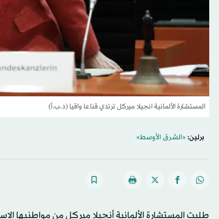
المستشارة الألمانية انجيلا ميركل ترتدي قناعا واقيا (د.ب.أ)
برلين:
«الشرق الأوسط»
طلبت المستشارة الألمانية أنجيلا ميركل من مواطنيها ال