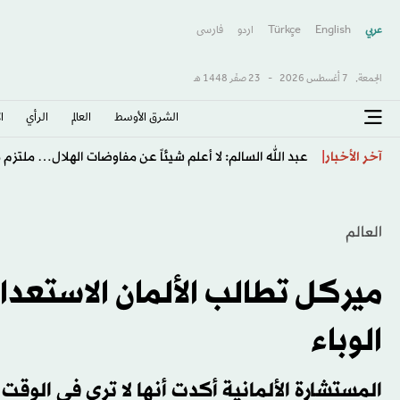
عربي
English
Türkçe
اردو
فارسى
الجمعة,
7 أغسطس 2026
-
23 صفَر 1448 هـ
الشرق الأوسط​
العالم
الرأي
ا
«نيوم» يفاوض «النصر» لاستعارة هارون كمارا
آخر الأخبار
العالم
ميركل تطالب الألمان الاستعد
الوباء
المستشارة الألمانية أكدت أنها لا ترى في الوق