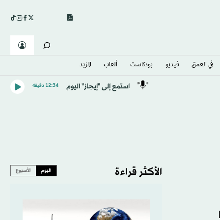
في العمق
فيديو
بودكاست
ألعاب
المزيد
استمع إلى "إيجاز" اليوم
12:34 دقيقه
الأكثر قراءة
اليوم
الأسبوع