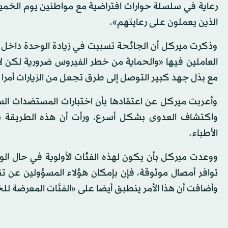
رعاية في سلسلة حوارات افتراضية مع مواطنين يوم الخمي
الذين يعملون على رعايتهم».
وذكرت ميركل أن الجائحة تسببت في زيادة الوحدة داخل دو
العاملين فيها «والحماية من خطر الفيروس ضرورية لكن لا ي
مع بذل جهد كبير التوصل إلى طرق تجعل من الزيارات أمرا 
وأعربت ميركل عن اعتقادها بأن اختبارات المستضدات السر
واكتشاف العدوى بشكل أسرع، ورأت أن هذه الطريقة ستو
الأطباء.
ووعدت ميركل بأن يكون لهذه الفئات الأولوية في حال ال
توافر أمصال موثوقة، فإن بإمكان هؤلاء المسؤولين عن تقد
وأضافت أن هذا الأمر ينطبق أيضا على «الفئات المعرضة لل