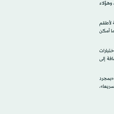
وهؤلاء
ة لأطقم
ما أمكن
ختبارات
فة إلى
«بمجرد
سريعا»،