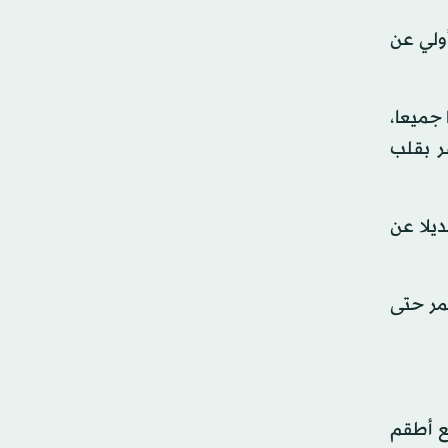
أولي عن
 جميعا،
ر بقلب
يلا عن
مر حتى
ع أطقم