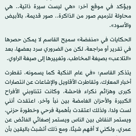
ويؤكد في موقع آخر: «هي ليست سيرة ذاتية.. هي
محاولة لترميم صور من الذاكرة.. صور قديمة، بالأبيض
والأسود».
الحكايات في «منفضة» سميح القاسم لا يمكن حصرها
في تقرير أو مراجعة، لكن من الضروري سرد بعضها، بعد
«التلاعب» بصيغة المخاطب، وتغييرها إلى صيغة الراوي.
يتذكر القاسم: «في عام النكبة كما يسمونه، تقطرت
أخبار المعارك، وتقاطرت الأقاويل والإشاعات عن انتصارات
كبرى وهزائم نكراء فاحشة، وكانت تتناوبني الأفراح
الكبيرة والأحزان الغامضة بين نبأ وآخر، اعتقدت أنني
لست ولدا، ولذلك اعتقدت بأهمية فرحي وخطورة حزني،
ويستمر النقاش بين الناس ويستمر إصغائي الفائض عن
عمري، ولكني لا أفهم شيئا، ومع ذلك أتشبث باليقين بأن