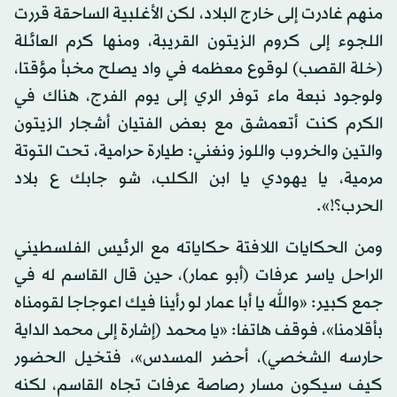
منهم غادرت إلى خارج البلاد، لكن الأغلبية الساحقة قررت
اللجوء إلى كروم الزيتون القريبة، ومنها كرم العائلة
(خلة القصب) لوقوع معظمه في واد يصلح مخبأ مؤقتا،
ولوجود نبعة ماء توفر الري إلى يوم الفرج، هناك في
الكرم كنت أتعمشق مع بعض الفتيان أشجار الزيتون
والتين والخروب واللوز ونغني: طيارة حرامية، تحت التوتة
مرمية، يا يهودي يا ابن الكلب، شو جابك ع بلاد
الحرب؟!».
ومن الحكايات اللافتة حكاياته مع الرئيس الفلسطيني
الراحل ياسر عرفات (أبو عمار)، حين قال القاسم له في
جمع كبير: «والله يا أبا عمار لو رأينا فيك اعوجاجا لقومناه
بأقلامنا»، فوقف هاتفا: «يا محمد (إشارة إلى محمد الداية
حارسه الشخصي)، أحضر المسدس»، فتخيل الحضور
كيف سيكون مسار رصاصة عرفات تجاه القاسم، لكنه