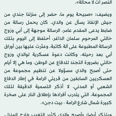
النصر آت لا محالة».
ويضيف: «صبيحة يوم ما، حضر إلى منزلنا جندي من
جيش الإنقاذ يسأل عن والدي. كان يحمل رسالة من
ضابط يدعى المقدم عامر، الرسالة موجهة إلى أبي وزوج
خالتي المرحوم سلمان الداغر، أحتفظ إلى اليوم بتلك
الرسالة المطبوعة على آلة كاتبة، وعثرت عليها بين أوراق
أبي بعد رحيله، وكانت دعوة عسكرية لوالدي وزوج
خالتي بضرورة التجند للدفاع عن الوطن، وما هي إلا أيام
حتى أصبح والدي مسؤولا عن تنظيم مجموعة من
العسكريين السابقين من قريتي الرامة في إطار الدفاع
الشعبي أو المدني، لا أذكر التسمية الدقيقة لتلك
المجموعة، التي يتدرب أفرادها بإطلاق النار على صخرة
كبيرة شمال شارع الرامة - بيت دجن».
ويتذكر أيضا: «أصبح والدي كثير التغيب خارج المنزل،