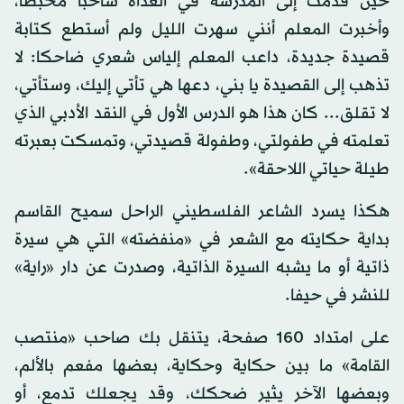
حين قدمت إلى المدرسة في الغداة شاحبا محبطا،
وأخبرت المعلم أنني سهرت الليل ولم أستطع كتابة
قصيدة جديدة، داعب المعلم إلياس شعري ضاحكا: لا
تذهب إلى القصيدة يا بني، دعها هي تأتي إليك، وستأتي،
لا تقلق... كان هذا هو الدرس الأول في النقد الأدبي الذي
تعلمته في طفولتي، وطفولة قصيدتي، وتمسكت بعبرته
طيلة حياتي اللاحقة».
هكذا يسرد الشاعر الفلسطيني الراحل سميح القاسم
بداية حكايته مع الشعر في «منفضته» التي هي سيرة
ذاتية أو ما يشبه السيرة الذاتية، وصدرت عن دار «راية»
للنشر في حيفا.
على امتداد 160 صفحة، يتنقل بك صاحب «منتصب
القامة» ما بين حكاية وحكاية، بعضها مفعم بالألم،
وبعضها الآخر يثير ضحكك، وقد يجعلك تدمع، أو