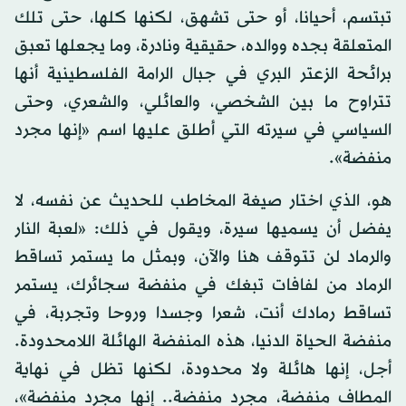
تبتسم، أحيانا، أو حتى تشهق، لكنها كلها، حتى تلك
المتعلقة بجده ووالده، حقيقية ونادرة، وما يجعلها تعبق
برائحة الزعتر البري في جبال الرامة الفلسطينية أنها
تتراوح ما بين الشخصي، والعائلي، والشعري، وحتى
السياسي في سيرته التي أطلق عليها اسم «إنها مجرد
منفضة».
هو، الذي اختار صيغة المخاطب للحديث عن نفسه، لا
يفضل أن يسميها سيرة، ويقول في ذلك: «لعبة النار
والرماد لن تتوقف هنا والآن، وبمثل ما يستمر تساقط
الرماد من لفافات تبغك في منفضة سجائرك، يستمر
تساقط رمادك أنت، شعرا وجسدا وروحا وتجربة، في
منفضة الحياة الدنيا، هذه المنفضة الهائلة اللامحدودة.
أجل، إنها هائلة ولا محدودة، لكنها تظل في نهاية
المطاف منفضة، مجرد منفضة.. إنها مجرد منفضة»،