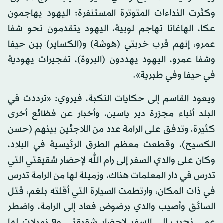
وكثرت النداءات المتوترة المستنفرة: اليهود يهاجمون
عكا، الهاغانا تهاجم لوبية، اليهود يتقدمون نحو شفا
عمرو، إنهم قرب خربتي (هوشة) و(الكساير) بين حيفا
وشفا عمرو، اليهود يهددون (البروة)، تفجيرات يهودية
في حيفا وفي طبرية».
ويعود القاسم إلى حكايات النكبة، فيروي: «ترددت في
البلد أنباء مجزرة دير ياسين، وأخبار عن فظائع أخرى
كثيرة، وتدفق على الرامة عدد من اللاجئين بينهم (حسن
الكسيح)، وقطعت معظم الطرق الرئيسية في البلاد،
وكان على والدي السفر إلى رام الله لإحضار شقيقتي التي
تدرس في دار المعلمات هناك، وزميلة لها من الرامة تدرس
في ذات المكان، وارتطمت السيارة التي أقلته بلغم، قتل
السائق وأصيب والدي برضوض فعاد إلى الرامة، واضطر
عمي نجيب إلى السفر لإحضار شقيقتي و9 زميلات لها