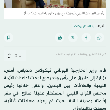
رئيس البرلمان الليبي (يمين) مع وزير خارجية اليونان (د.ب.أ)
أثينا:
عبد الستار بركات
T
نُشر: 23:24-1 يوليو 2020 م ـ 11 ذو القِعدة 1441 هـ
T
قام وزير الخارجية اليوناني نيكولاس دندياس، أمس،
بزيارة إلى طبرق على رأس وفد رفيع لبحث تداعيات الأزمة
الليبية والعلاقات بين البلدين، والتقى خلالها رئيس
مجلس النواب الليبي، المستشار عقيلة صالح، في مقر
إقامته بمدينة القبة، حيث تم إجراء محادثات ثنائية،
وصفت بـ«البناءة».