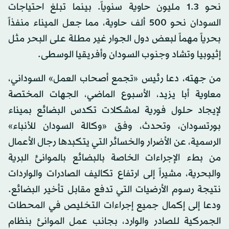
نحو 1.3 مليون حاوية سنوياً. بينما تبلغ احتياجات
السودان نحو 500 ألف حاوية، مما جعل الميناء منفذاً
بحرياً مهماً لبعض دول الجوار غير مطلة على البحر مثل
إثيوبيا وتشاد وجنوب السودان وأفريقيا الوسطى.
من جهته، دعا رئيس «تجمع أصحاب العمل» السوداني،
معاوية أبا يزيد، الأسبوع الماضي، الجهات المختصة
لإيجاد حلول فورية لمشكلات تكدس البضائع بميناء
بورتسودان، وتحدث، وفق «وكالة السودان للأنباء»
الرسمية، عن الأضرار والخسائر التي يتكبدها رجال الأعمال
من بطء الإجراءات الخاصة بالبضائع بالموانئ البرية
والبحرية، مشيراً إلى ارتفاع تكاليف الصادرات والواردات
نتيجة رسوم الأرضيات التي تدفع مقابل تأخير البضائع.
ودعا إلى إكمال جميع إجراءات التخليص في المحطات
الجمركية للصادر والوارد، بجانب عمل الموانئ بنظام