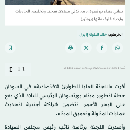
يعاني ميناء بورتسودان من تدني معدلات سحب وتخليص الحاويات
وازدياد فترة بقائها (رويترز)
الخرطوم:
خالد البلولة إزيرق
T
نُشر: 23:11-21 يونيو 2020 م ـ 01 ذو القِعدة 1441 هـ
T
أقرت «اللجنة العليا للطوارئ الاقتصادية» في السودان
خطة لتطوير ميناء بورتسودان الرئيسي للبلاد الذي يقع
على البحر الأحمر، تتضمن شراكة أجنبية لتحديث
عمليات المناولة وتعميق الميناء.
وأصدرت اللجنة برئاسة نائب رئيس مجلس السيادة