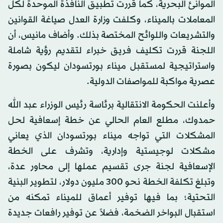
الموانئ البحرية، كما قررت تطبيق النافذة الموحدة لكل
المعاملات بالميناء، وكلفت وزارة العدل صياغة القوانين
والتشريعات واللوائح المختصة بذلك. وأضاف مانيس، أن
اللجنة قررت تكليف فريق خبراء لتقديم رؤية شاملة
واستراتيجية لمستقبل ميناء بورتسودان ليكون بصورة
عصرية مواكبة للمواصفات الدولية.
وأعلنت الحكومة الانتقالية برئاسة رئيس الوزراء عبد الله
حمدوك، مطلع العام الحالي عن خطة إسعافية لحل
المشكلات التي تواجه ميناء بورتسودان الذي يعاني
مشكلات لوجيستية وإدارية، وتشرف على الخطة
الإسعافية لجنة جرى تقسيم عملها إلى محاور عدة،
وتبلغ تكلفة الخطة نحو 300 مليون دولار، لتطوير البنية
التحتية؛ بما فيها توفير أعماق للميناء تمكنه من
استقبال البواخر الضخمة، فضلاً عن توفير رافعات جديدة