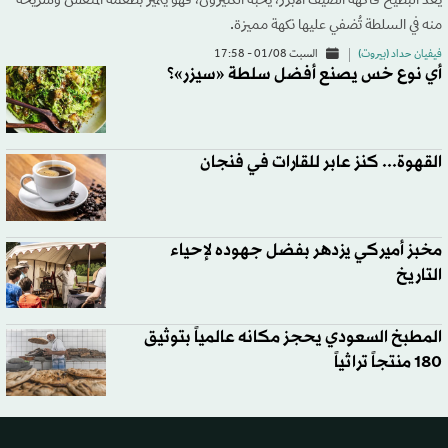
يُعدّ البطيخ فاكهة الصيف الأبرز، يُحبه الكثيرون، فهو يتميز بطعمه المنعش وشريحة
منه في السلطة تُضفي عليها نكهة مميزة.
فيفيان حداد (بيروت)
السبت 01/08 - 17:58
أي نوع خس يصنع أفضل سلطة «سيزر»؟
القهوة... كنز عابر للقارات في فنجان
مخبز أميركي يزدهر بفضل جهوده لإحياء
التاريخ
المطبخ السعودي يحجز مكانه عالمياً بتوثيق
180 منتجاً تراثياً