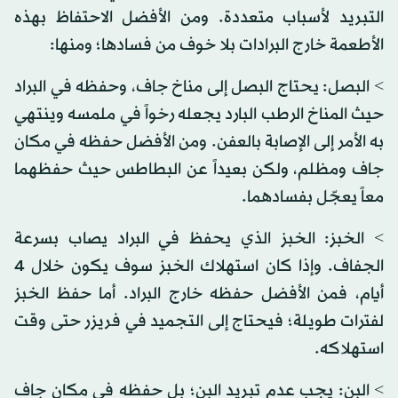
التبريد لأسباب متعددة. ومن الأفضل الاحتفاظ بهذه
الأطعمة خارج البرادات بلا خوف من فسادها؛ ومنها:
> البصل: يحتاج البصل إلى مناخ جاف، وحفظه في البراد
حيث المناخ الرطب البارد يجعله رخواً في ملمسه وينتهي
به الأمر إلى الإصابة بالعفن. ومن الأفضل حفظه في مكان
جاف ومظلم، ولكن بعيداً عن البطاطس حيث حفظهما
معاً يعجّل بفسادهما.
> الخبز: الخبز الذي يحفظ في البراد يصاب بسرعة
الجفاف. وإذا كان استهلاك الخبز سوف يكون خلال 4
أيام، فمن الأفضل حفظه خارج البراد. أما حفظ الخبز
لفترات طويلة؛ فيحتاج إلى التجميد في فريزر حتى وقت
استهلاكه.
> البن: يجب عدم تبريد البن؛ بل حفظه في مكان جاف