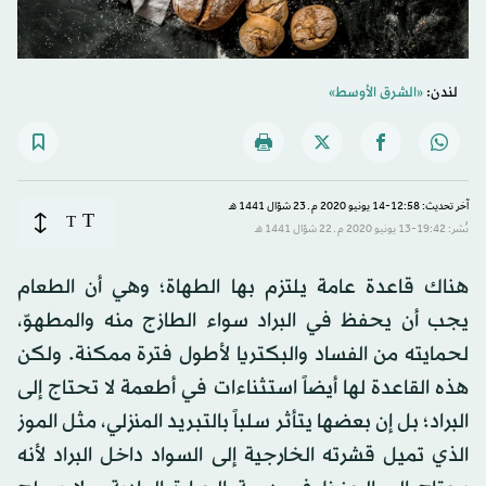
لندن:
«الشرق الأوسط»
آخر تحديث: 12:58-14 يونيو 2020 م ـ 23 شوّال 1441 هـ
T
T
نُشر: 19:42-13 يونيو 2020 م ـ 22 شوّال 1441 هـ
هناك قاعدة عامة يلتزم بها الطهاة؛ وهي أن الطعام
يجب أن يحفظ في البراد سواء الطازج منه والمطهوّ،
لحمايته من الفساد والبكتريا لأطول فترة ممكنة. ولكن
هذه القاعدة لها أيضاً استثناءات في أطعمة لا تحتاج إلى
البراد؛ بل إن بعضها يتأثر سلباً بالتبريد المنزلي، مثل الموز
الذي تميل قشرته الخارجية إلى السواد داخل البراد لأنه