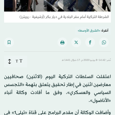
الشرطة التركية أمام مقر البلدية في ديار بكر (أرشيفية - رويترز)
أنقرة:
«الشرق الأوسط»
T
نُشر: 14:42-8 يونيو 2020 م ـ 17 شوّال 1441 هـ
T
اعتقلت السلطات التركية اليوم (الاثنين) صحافيين
معارضين اثنين في إطار تحقيق يتعلق بتهمة «التجسس
السياسي والعسكري»، وفق ما أفادت وكالة أنباء
«الأناضول».
وأضافت الوكالة أن مقدم البرامج على قناة «تيلي1» في