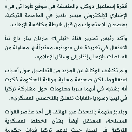
أنقرة إسماعيل دوكل، والمنسقة في موقع «أودا تي في»
الإخباري الإلكتروني ميسر يلديز في العاصمة التركية،
يخضعان للاستجواب من قبل شرطة مكافحة الإرهاب.
وأكد رئيس تحرير قناة «تيلي1» ماردان ينار داغ نبأ
الاعتقال في تغريدة على «تويتر»، معتبراً أنها محاولة من
السلطات «لإرسال إنذار إلى وسائل الإعلام».
ولم تكشف الوكالة عن المزيد من التفاصيل حول أسباب
اعتقالهما، لكن صحيفة محلية موالية للحكومة ذكرت
أنه يشتبه في أنهما سربا معلومات حول مشاركة تركيا
في ليبيا وسوريا «لغايات تتعلق بالتجسس العسكري».
ويلديز متهمة بالتحدث عبر الهاتف إلى أحد عناصر القوات
المسلحة، المعتقل أيضاً، بشأن الخطط العسكرية
التركية في ليبيا، حيث تدعم تركيا قوات حكومة