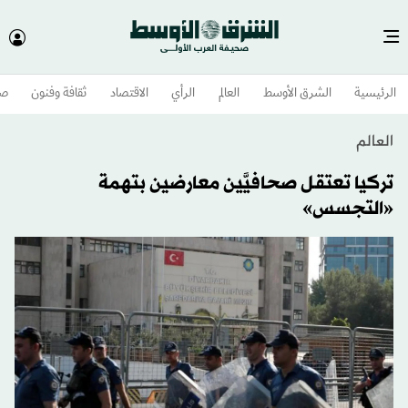
الرئيسية
الشرق الأوسط​
العالم
الرأي
الاقتصاد
ثقافة وفنون
صح
العالم
تركيا تعتقل صحافيَّين معارضين بتهمة
«التجسس»