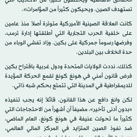
الحقائق الأساسية ويختلقون كثيراً من الأكاذيب التي
تستهدف الصين، ويحيكون كثيراً من المؤامرات».
كانت العلاقة الصينية الأميركية متوترة أصلاً منذ عامين
على خلفية الحرب التجارية التي أطلقتها إدارة ترمب،
وفرضها رسوماً جمركية على بكين. وزاد تفشي الوباء من
حدة الخلاف بين البلدين.
كذلك، نددت الولايات المتحدة ودول غربية باقتراح بكين
فرض قانون أمني في هونغ كونغ لقمع الحركة المؤيدة
للديمقراطية في المدينة التي تتمتع بحكم شبه ذاتي.
لكن وانغ دافع عن هذا القانون، قائلاً إنه يجب تنفيذه
«بدون أدنى تأخير»، مضيفاً أن أشهراً من الاحتجاجات التي
كثيراً ما تحولت عنيفة في هونغ كونغ، العام الماضي،
ضد نفوذ الصين المتزايد في المركز المالي العالمي،