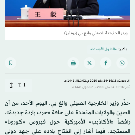
وزير الخارجية الصيني وانغ يي (رويترز)
بكين:
«الشرق الأوسط»
آخر تحديث: 16:18-24 مايو 2020 م ـ 02 شوّال 1441 هـ
T
T
نُشر: 16:16-24 مايو 2020 م ـ 02 شوّال 1441 هـ
حذّر وزير الخارجية الصيني وانغ يي، اليوم الأحد، من أن
الصين والولايات المتحدة على حافة «حرب باردة جديدة»،
رافضاً «الأكاذيب» الأميركية حول فيروس «كورونا»
المستجد، فيما أشار إلى انفتاح بلاده على جهد دولي