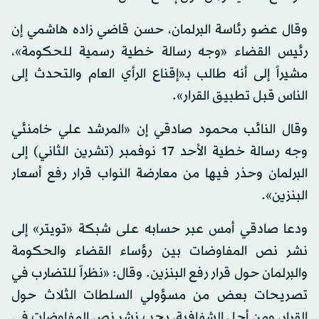
وقال عضو رئاسة البرلمان، حسن قاضي زاده هاشمي إن
رئيس القضاء «وجه رسالة خطية رسمية للحكومة»،
مشيراً إلى أنه طالب بـ«إقناع الرأي العام والتحدث إلى
الناس قبل تطبيق القرار».
وقال النائب محمود صادقي إن «المرشد علي خامنئي
وجه رسالة خطية الأحد 17 نوفمبر (تشرين الثاني) إلى
البرلمان وحذر فيها من معارضة النواب قرار رفع أسعار
البنزين».
ودعا صادقي أمس عبر حسابه على شبكة «تويتر» إلى
نشر نص المفاوضات بين رؤساء القضاء والحكومة
والبرلمان حول قرار رفع البنزين. وقال: «نظراً للتضارب في
تصريحات بعض من مسؤولي السلطات الثلاث حول
القرار، ومن أجل الشفافية، يجب نشر نص المفاوضات في