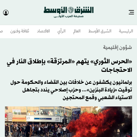
الرئيسية
الشرق الأوسط​
العالم
الرأي
الاقتصاد
ثقافة وفنون
صح
شؤون إقليمية
«الحرس الثوري» يتهم «المرتزقة» بإطلاق النار في
الاحتجاجات
برلمانيون يكشفون عن خلافات بين القضاء والحكومة حول
توقيت «زيادة البنزين»... وحزب إصلاحي يندد بتجاهل
الاستياء الشعبي وقمع المحتجين