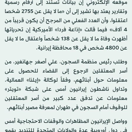
موقعه الإلكتروني إن بيانات تستند إلى أرقام رسمية
وتقارير يعتد بها تشير إلى أن «ما لا يقل عن 2755 شخصا
اعتقلوا، وأن العدد الفعلي من المرجح أن يكون قريباً من
4 آلاف» فيما قالت «إذاعة فردا» الأميركية إن تحرياتها
أظهرت وفاة ما لا يقل عن 138 شخصاً واعتقال ما لا يقل
عن 4800 شخص في 18 محافظة إيرانية.
وطلب رئيس منظمة السجون، علي أصغر جهانغير، من
أسر المعتقلين الرجوع إلى القضاء للحصول على
معلومات حول أبنائهم، وفقاً لوكالة «إيلنا» العمالية.
وتداول ناشطون إيرانيون أمس على شبكة «تويتر»
معلومات عن تدفق عدد كبير من أسر المعتقلين
للوقوف أمام السجون في طهران لمعرفة مصير أبنائهم.
وواصل الإيرانيون المظاهرات والوقفات الاحتجاجية أمس
في دول أوروبية عدة والولايات المتحدة للتنديد بقمع