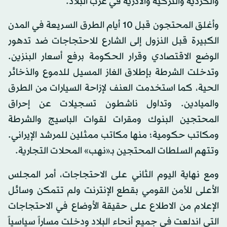
والكردية والتركية والآذرية في غرب البلاد.
وأغلق المحتجون قبل 10 أيام الطرق السريعة في المدن
الكبيرة قبل النزول إلى الشارع للاحتجاجات ضد تدهور
الوضع الاقتصادي وقرار الحكومة برفع أسعار البنزين.
وتدخلت الشرطة بإطلاق الغاز المسيل للدموع والذخائر
الحية، كما استخدمت العنف لإزاحة السيارات من الطرق
والميادين. وتداول ناشطون تسجيلات عن إحراق
المحتجين البنوك ومقرات لقوات الباسيج والشرطة
ومكاتب حكومية؛ منها مكاتب ممثلين للمرشد الإيراني.
وتتهم السلطات المحتجين بـ«نهب» المحلات التجارية.
ومع نهاية اليوم الثاني على الاحتجاجات، أمر المجلس
الأعلى للأمن القومي بقطع الإنترنت ولم تتمكن وسائل
الإعلام من الاطلاع على حقيقة الأوضاع في الاحتجاجات
التي اندلعت في جميع أنحاء البلاد ودخلت مساراً سياسياً