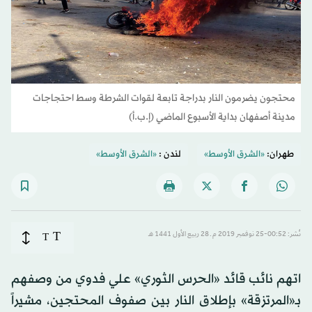
محتجون يضرمون النار بدراجة تابعة لقوات الشرطة وسط احتجاجات
مدينة أصفهان بداية الأسبوع الماضي (إ.ب.أ)
طهران:
«الشرق الأوسط»
لندن :
«الشرق الأوسط»
T
نُشر: 00:52-25 نوفمبر 2019 م ـ 28 ربيع الأول 1441 هـ
T
اتهم نائب قائد «الحرس الثوري» علي فدوي من وصفهم
بـ«المرتزقة» بإطلاق النار بين صفوف المحتجين، مشيراً