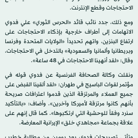
الاحتجاجات وقطع الإنترنت.
ومع ذلك، جدد نائب قائد «الحرس الثوري» علي فدوي
الاتهامات إلى أطراف خارجية بإذكاء الاحتجاجات على
ارتفاع البنزين، واتهم تحديداً «الولايات المتحدة وفرنسا
وبريطانيا وألمانيا والسعودية» بالتدخل في الاحتجاجات،
وقال: «لقد أنهينا الاحتجاجات في 48 ساعة».
ونقلت وكالة الصحافة الفرنسية عن فدوي قوله في
مؤتمر لقوات الباسيج في طهران: «لقد ألقينا القبض على
جميع العملاء والمرتزقة الذين قدموا اعترافات صريحة
بأنهم كانوا مرتزقة لأميركا وآخرين». وأضاف: «بالتأكيد
سنرد وفقاً للوحشية التي ارتكبوها». كما قال إنهم على
علاقة بجماعة «مجاهدي خلق» الإيرانية المعارضة.
وتأتي تصريحات فدوي بعد يومين من مطالبة خطيب