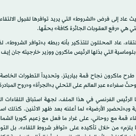
ن روحاني، بعد 24 ساعة فقط، حيث عاد إلى فرض «الشروط» التي يريد توافرها لقبول الالت
» التي هي «رفع العقوبات الجائرة كافة» بحقّها.
تقاء، عاد المحللون للتذكير بأنه ربطه بـ«توافر الشروط»، ل
وماسية التي بذلها الرئيس ماكرون ووزير خارجيته جان إيف ل
 طرح ماكرون نجاح قمة بياريتز، وتحديداً التطورات الخاصة
حثّ سفراءه عبر العالم على التحلي بـ«الجرأة» و«روح المبادرة
ا الرئيس الفرنسي في هذا الملف، لجهة استباق اللقاءات ا
ة وبـ«تحضير الأرضية» لما أعلنه بعد ظهر الاثنين. كذلك اس
لقاء قمة مع روحاني، على غرار ما فعل مع زعيم كوريا الشما
ا يلزم» من خلال تأكيده على «توافر شروط اللقاء»، بل الت