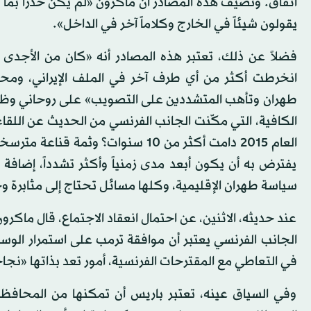
اتفاق. وتضيف هذه المصادر أن ماكرون «لم يكن حذراً بما فيه
يقولون شيئاً في الخارج وكلاماً آخر في الداخل».
فضلاً عن ذلك، تعتبر هذه المصادر أنه «كان من الأجدى ال
انخرطت أكثر من أي طرف آخر في الملف الإيراني، ومحاو
طهران وتأهب المتشددين على التصويب» على روحاني وظ
الكافية، التي مكّنت الجانب الفرنسي من الحديث عن اللقاء
العام 2015 دامت أكثر من 10 سنوات؟ و
يفترض به أن يكون أبعد مدى زمنياً وأكثر تشدداً، إضافة إل
سياسة طهران الإقليمية، وكلها مسائل تحتاج إلى مثابرة وج
عند حديثه، الاثنين، عن احتمال انعقاد الاجتماع، قال ماكر
الجانب الفرنسي يعتبر أن موافقة ترمب على استمرار الوساط
في التعاطي مع المقترحات الفرنسية، أمور تعد بذاتها «نجاحا
وفي السياق عينه، تعتبر باريس أن تمكنها من المحافظة