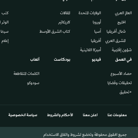
العالم العربي
الولايات المتحدة
المقالات
كتب
الخليج
أوروبا
كاريكاتير
الوتر 
شمال أفريقيا
آسيا
كتاب الشرق الأوسط
سينما
المشرق العربي
أفريقيا
إعلام
شؤون إقليمية
أميركا اللاتينية
في العمق
فيديو
بودكاست
ألعاب
حصاد الأسبوع
الكلمات المتقاطعة
تحقيقات وقضايا
سودوكو
+تحقيق
معلومات عنا
اعلن معنا
الأحكام والشروط
سياسة الخصوصية
جميع الحقوق محفوظة وتخضع لشروط واتفاق الاستخدام