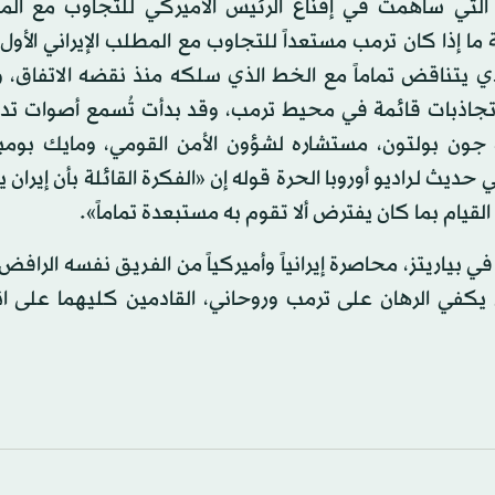
التي ساهمت في إقناع الرئيس الأميركي للتجاوب مع الم
 ما إذا كان ترمب مستعداً للتجاوب مع المطلب الإيراني الأو
 الذي يتناقض تماماً مع الخط الذي سلكه منذ نقضه الاتفاق،
تجاذبات قائمة في محيط ترمب، وقد بدأت تُسمع أصوات تدع
 جون بولتون، مستشاره لشؤون الأمن القومي، ومايك بومبي
ديث لـراديو أوروبا الحرة قوله إن «الفكرة القائلة بأن إيران 
ام بما كان يفترض ألا تقوم به مستبعدة تماماً».
 بياريتز، محاصرة إيرانياً وأميركياً من الفريق نفسه الرافض
هل يكفي الرهان على ترمب وروحاني، القادمين كليهما على ا