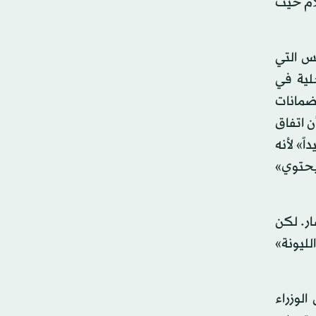
لام حيث
يس التي
لية في
ضمانات
ن اتفاق
داً» لأنه
«يحتوي»
ار. لكن
لليونة»
لوزراء