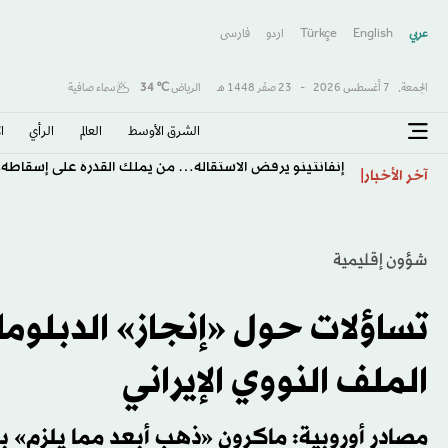
عربي
English
Türkçe
اردو
فارسى
الجمعة,
7 أغسطس 2026
-
23 صفَر 1448 هـ
الرياض
℃
34
سماء صافية
الشرق الأوسط​
العالم
الرأي
ا
إنفانتينو يرفض الاستقالة… من يملك القدرة على إسقاطه؟
آخر الأخبار
شؤون إقليمية
تساؤلات حول «إنجاز» الدبلوما
الملف النووي الإيراني
مصادر أوروبية: ماكرون «ذهب أبعد مما يلزم» بإ