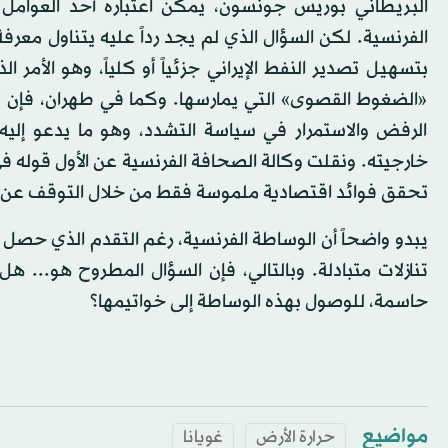
البريطاني بوريس جونسون، يمكن اعتباره أحد العوامل 
الفرنسية. لكن السؤال الذي لم يجد رداً عليه يتناول معرفة
بتسهيل تصدير النفط الإيراني جزئياً أو كلياً، وهو الأمر
«الضغوط القصوى» التي يمارسها. وكما في طهران، فإن 
الرفض والاستمرار في سياسة التشدد، وهو ما يدعو إليه
خارجيته. ونقلت وكالة الصحافة الفرنسية عن الأول قوله في ح
تحقق فوائد اقتصادية ملموسة فقط من خلال التوقف عن القي
يبدو واضحاً أن الوساطة الفرنسية، رغم التقدم الذي حصل في
تنازلات متبادلة. وبالتالي، فإن السؤال المطروح هو... 
حاسمة، للوصول بهذه الوساطة إلى خواتيمها؟
مواضيع
حرارة الأرض
غويانا