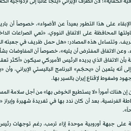
 الكفاية»؛ لأن الطرف الإيراني «يلجأ غالباً إلى ازدواجية الك
إبقاء على هذا التطور بعيداً عن الأضواء»، خصوصاً أن بار
لتها المحافظة على الاتفاق النووي، «تعي الصراعات الداخ
ريف. وتتساءل هذه المصادر: «هل حمل ظريف في جعبته ال
، وعن الاتفاق المفترض أن يليه»، خصوصاً أن المفاوضات بشأ
ثمة قناعة مترسخة بأن الاتفاق الذي يريده الرئيس الأميركي سيكون «أكثر تعقي
ى أنه يتعين أن «يحجّم» البرنامج الباليستي الإيراني، وأن 
هود وضغوط لإقناع إيران بالسير بها.
ون إن هناك أموراً «لا يستطيع الخوض بها» من أجل سلامة المس
ة الفرنسية، بعد أن كان ندد بها في تغريدة شهيرة وإبراز «ا
ً».
 على جبهة أوروبية موحدة إزاء ترمب، رغم توجهات رئيس ا