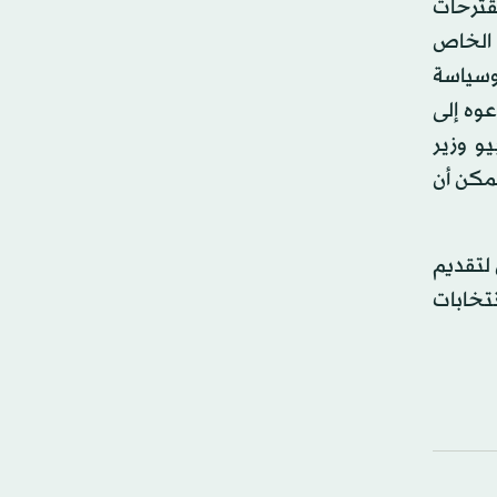
قترحات
ل الخاص
 وسياسة
وه إلى
و وزير
يمكن أن
 لتقديم
نتخابات