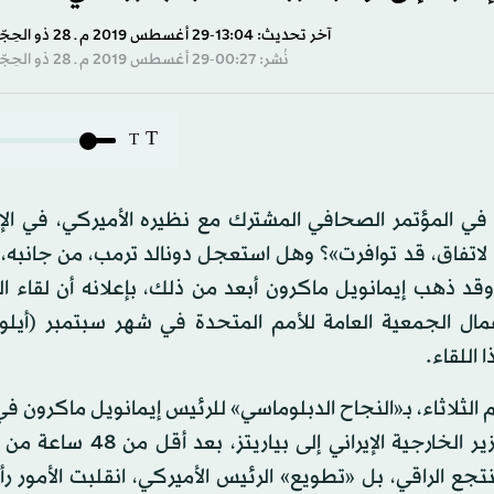
آخر تحديث: 13:04-29 أغسطس 2019 م ـ 28 ذو الحِجّة 1440 هـ
نُشر: 00:27-29 أغسطس 2019 م ـ 28 ذو الحِجّة 1440 هـ
T
T
في المؤتمر الصحافي المشترك مع نظيره الأميركي، في الإع
الي لاتفاق، قد توافرت»؟ وهل استعجل دونالد ترمب، من جانبه، 
وقد ذهب إيمانويل ماكرون أبعد من ذلك، بإعلانه أن لقاء ا
عمال الجمعية العامة للأمم المتحدة في شهر سبتمبر (أيلو
اللقاء.
الثلاثاء، بـ«النجاح الدبلوماسي» للرئيس إيمانويل ماكرون ف
«اختراق» في الملف النووي الإيراني، من خلال استدعاء وزير الخارجية الإ
جع الراقي، بل «تطويع» الرئيس الأميركي، انقلبت الأمور رأ