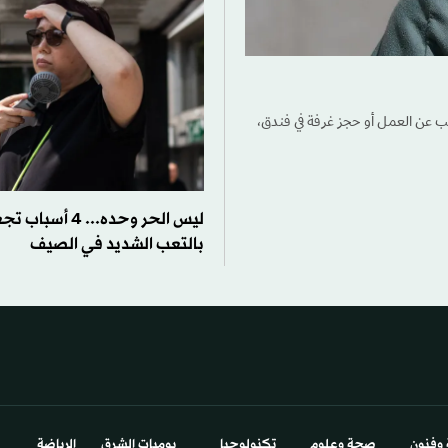
لمطبخ أو التغيُّب عن العمل أو حجز غرفة في فندق،
ليس الحر وحده... 4
بالتعب الشديد في الصيف
 وفنون
صحة وعلوم
تكنولوجيا
يوميات الشرق​
الرياضة