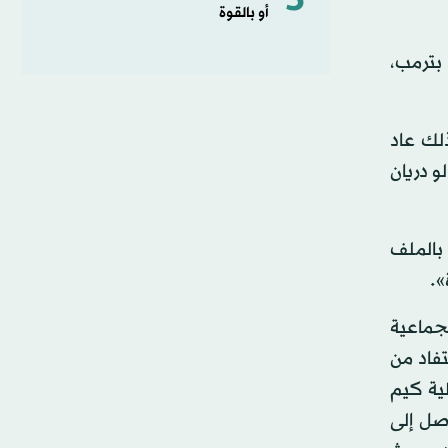
5
أو بالقوة
قاء بترمب،
ذلك عاد
و دريان
 بالملف
».
لجماعية
تفاد من
لية كيم
وصل إلى