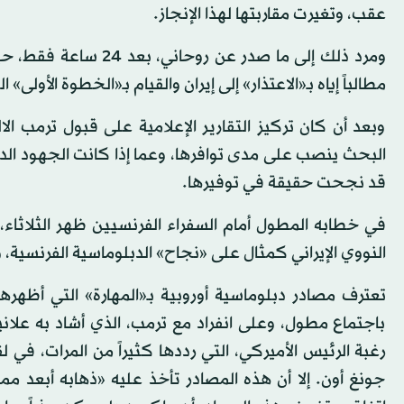
عقب، وتغيرت مقاربتها لهذا الإنجاز.
ومرد ذلك إلى ما صدر ع
مطالباً إياه بـ«الاعتذار» إلى إيران والقيام بـ«الخطوة الأولى
وبعد أن كان تركيز التقارير الإعلامية على قبول ترمب الال
البحث ينصب على مدى توافرها، وعما إذا كانت الجهود الدبل
قد نجحت حقيقة في توفيرها.
في خطابه المطول أمام السفراء الفرنسيين ظهر الثلاثاء،
النووي الإيراني كمثال على «نجاح» الدبلوماسية الفرنسية، و
تعترف مصادر دبلوماسية أوروبية بـ«المهارة» التي أظهره
باجتماع مطول، وعلى انفراد مع ترمب، الذي أشاد به علاني
رغبة الرئيس الأميركي، التي رددها كثيراً من المرات، في 
جونغ أون. إلا أن هذه المصادر تأخذ عليه «ذهابه أبعد مم