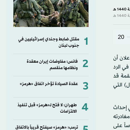
20
1
مقتل ضابط وجندي إسرائيليين في
جنوب لبنان
لان أن
2
فانس: مفاوضات إيران معقدة
في الرد
ونظامها منقسم
لقمة قد
3
عقدة السيادة تؤخر اتفاق «هرمز»
ل) التي
4
طهران: لا فتح لـ«هرمز» قبل تنفيذ
ي إحداث
الالتزامات
يراني إلى بياريتز، بعد أقل من 48 ساعة من مغادرته
ساً على
ترمب: «هرمز» سيفتح قريباً بالاتفاق