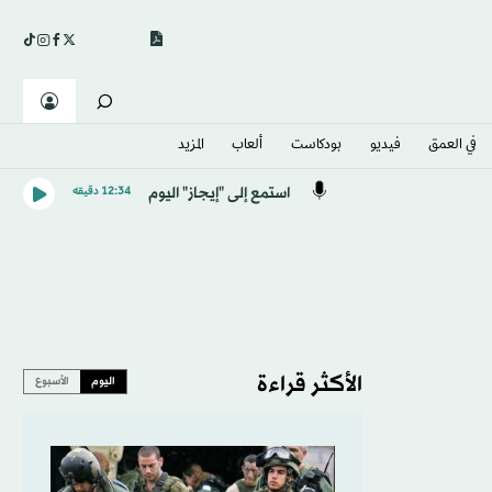
في العمق
فيديو
بودكاست
ألعاب
المزيد
استمع إلى "إيجاز" اليوم
12:34 دقيقه
الأكثر قراءة
اليوم
الأسبوع