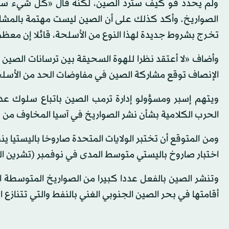
ولم يحدد فو كيف سترد الصين، لكنه قال «كل شيء سيكو
الصواريخ. وأكد كذلك على أن الصين ليست مهتمة بالمشارك
تخرج بشروط جديدة لهذا النوع من الأسلحة، قائلا إن معظم 
وأضاف «لا أعتقد نظرا للهوة السحيقة بين ترسانات الصين ا
الإنصاف توقع مشاركة الصين في مفاوضات الحد من الأسلح
ويتهم إسبر ومسؤولو إدارة ترمب الصين باتباع سلوك عد
الحرب الكلامية بشأن نشر الصواريخ في آسيا المخاوف من
ومن المتوقع أن تختبر الولايات المتحدة صاروخا باليستيا ي
اختبار صاروخ باليستي متوسط المدى في نوفمبر (تشرين الث
وتنشر الصين بالفعل عددا كبيرا من الصواريخ المتوسطة 
أقامتها في بحر الصين الجنوبي الغني بالنفط والتي تتنازع