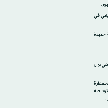
ور.
اتي في
ة جديدة
وهي ترى
 مضطرة
متوسطة
.