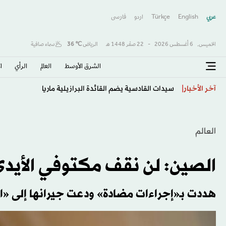
عربي
English
Türkçe
اردو
فارسى
الخميس,
6 أغسطس 2026
-
22 صفَر 1448 هـ
الرياض
℃
36
سماء صافية
الشرق الأوسط​
العالم
الرأي
ا
أزمة الثقة تضرب «فيفا»... واعتذار إنفانتينو لا يكفي
آخر الأخبار
العالم
الصين: لن نقف مكتوفي الأيدي 
هددت بـ«إجراءات مضادة» ودعت جيرانها إلى «