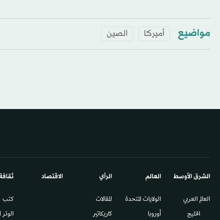
مواضيع
أميركا
الصين
الشرق الأوسط​
العالم
الرأي
الاقتصاد
ثقافة
العالم العربي
الولايات المتحدة
المقالات
كتب
الخليج
أوروبا
كاريكاتير
الوتر 