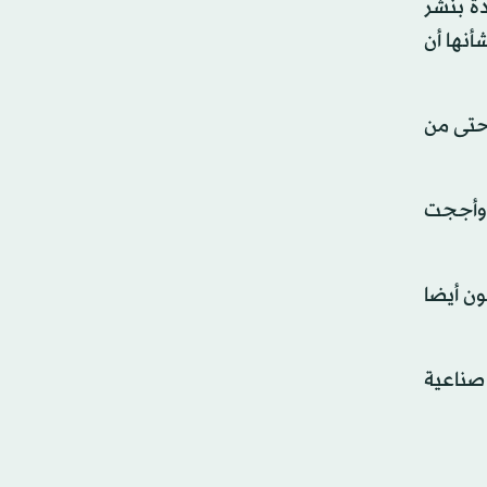
ة بنشر
أنها أن
 حتى من
 وأججت
ون أيضا
صناعية