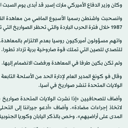
وكان وزير الدفاع الأميركي مارك إسبر قد أبدى يوم السبت ا
وانسحبت واشنطن رسميا الأسبوع الماضي من معاهدة القوى
1987 خلال فترة الحرب الباردة والتي تحظر الصواريخ التي تطلق من البر ويتراوح مداها بين 500 و5500 كيلومتر.
واتهم مسؤولون أميركيون روسيا بعدم الالتزام بالمعاهدة
للتصدي للصين التي تملك قوة صاروخية برية تزداد تطورا.
ولم تكن بكين طرفا في المعاهدة ورفضت الانضمام إليها.
وقال فو كونغ المدير العام لإدارة الحد من الأسلحة التابع
الولايات المتحدة تنشر صواريخ في آسيا.
وأضاف للصحافيين «إذا نشرت الولايات المتحدة صواريخ 
لاتخاذ إجراءات مضادة». وأضاف «أدعو جيراننا إلى الت
المدى على أراضيهم». وخص بالذكر اليابان وكوريا الجنوبية 