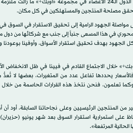
والتي تراجعت شيئاً فشيئاً لتحل محلها الثقة، مؤكداً أن الدول الـ24 الأعضاء في مجموعة «أوبك+» ما زال
 يحقق مصلحة المنتجين والمستهلكين في كل مكان.
ى مواصلة الجهود الرامية إلى تحقيق الاستقرار في السوق ف
المحوري في هذا المسعى جنباً إلى جنب مع شركائها من دول 
كل الجهود بهدف تحقيق استقرار الأسواق، وأوفينا بوعودنا 
بك+» خلال الاجتماع القادم في فيينا في ظل الانخفاض الأ
الأسعار يحددها تفاعل عدد من المتغيرات، بعضها لا تُعدُّ 
 وكما تعلمون، فنحن نتخذ هذه القرارات الحاسمة من خلال 
ر من المنتجين الرئيسيين وعلى نجاحاتنا السابقة، أود أن 
ظ على استمرارية استقرار السوق بعد شهر يونيو (حزيران) 
لحالية المرتفعة».