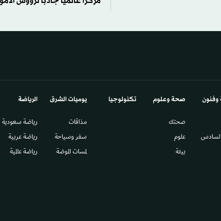
مركزاً عالمياً جاذباً لرؤوس الأمو
 وفنون
صحة وعلوم
تكنولوجيا
يوميات الشرق​
الرياضة
صحتك
مذاقات
رياضة سعودية
السادس​
علوم
سفر وسياحة
رياضة عربية
بيئة
لمسات الموضة
رياضة عالمية