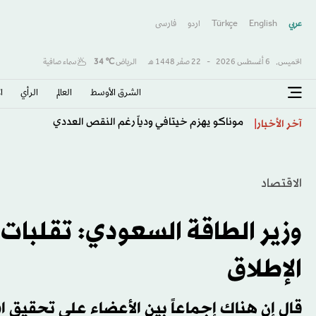
عربي
English
Türkçe
اردو
فارسى
الخميس,
6 أغسطس 2026
-
22 صفَر 1448 هـ
الرياض
℃
34
سماء صافية
الشرق الأوسط​
العالم
الرأي
ا
موناكو يهزم خيتافي ودياً رغم النقص العددي
آخر الأخبار
الاقتصاد
وزير الطاقة السعودي: تقلبات أ
الإطلاق
قال إن هناك إجماعاً بين الأعضاء على تحقيق ا