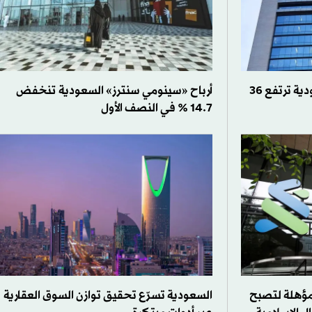
أرباح «مجموعة صافولا» السعودية ترتفع 36
أرباح «سينومي سنترز» السعودية تنخفض
14.7 % في النصف الأول
 مؤهلة لتصبح
السعودية تسرّع تحقيق توازن السوق العقارية