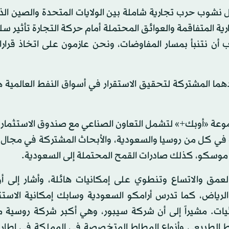
 نشوب حرب تجارية شاملة بين الولايات المتحدة والصين الذ
رية المتفاقمة والعوائق المحتملة أمام حركة التجارة تأثير س
أن نتنبأ بمسار المفاوضات، ونحن عازمون على اتخاذ قرارا
ودهما المشتركة لتحقيق الاستقرار في أسواق النفط العالمية
موعة «أوبك+» لتشمل التعاون الصناعي مع صندوق الاستثمار 
ت في كل من روسيا والسعودية، والأبحاث المشتركة في مجال 
ة موسكو، كذلك صادرات القمح المحتملة إلى السعودية.
لعمق والاتساع وتنطوي على إمكانيات هائلة، وأشار إلى 
الرياض، كما تدرس أرامكو السعودية وسابك إمكانية الاستث
ائيات. مشيراً إلى أن شركة سيبور، وهي أكبر شركة روسية م
اط الطبيعي وأنواع المطاط المتخصصة في المملكة في إطار