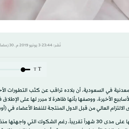
نُشر: 23:44-3 يونيو 2019 م ـ 30 رَمضان 1440 هـ
T
T
لمعدنية في السعودية، أن بلاده تراقب عن كثب التطورات الأ
سابيع الأخيرة، ووصفها بأنها ظاهرة لا مبرر لها على الإطلاق
الالتزام العالي من قبل الدول المنتجة للنفط الأعضاء في (أو
وأشار الفالح إلى أن جهود مجموعة (أوبك+) أثبتت فعاليتها على مدى 30 شهراً تقريباً، رغم الشكوك التي واج