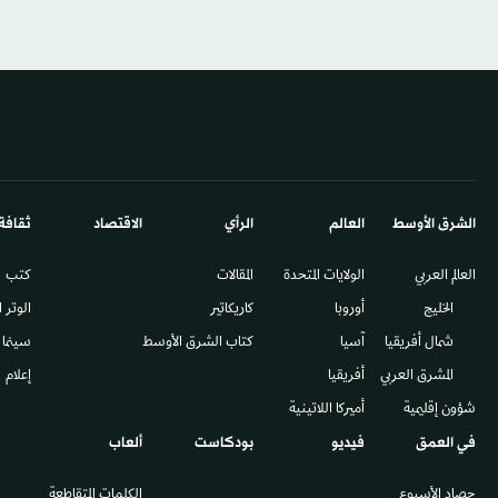
الشرق الأوسط​
العالم
الرأي
الاقتصاد
ثقافة
العالم العربي
الولايات المتحدة
المقالات
كتب
الخليج
أوروبا
كاريكاتير
الوتر 
شمال أفريقيا
آسيا
كتاب الشرق الأوسط
سينما
المشرق العربي
أفريقيا
إعلام
شؤون إقليمية
أميركا اللاتينية
في العمق
فيديو
بودكاست
ألعاب
حصاد الأسبوع
الكلمات المتقاطعة