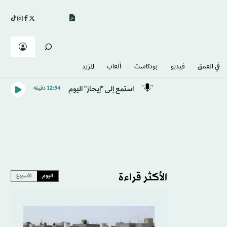
في العمق
فيديو
بودكاست
ألعاب
المزيد
استمع إلى "إيجاز" اليوم
12:34 دقيقه
الأكثر قراءة
اليوم
الأسبوع