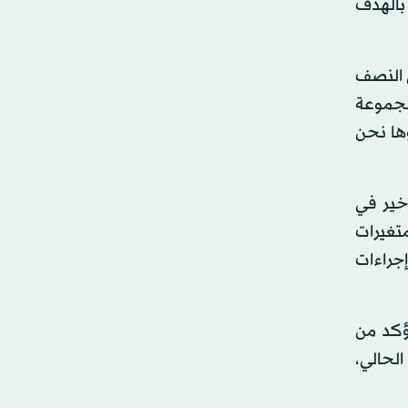
ت ملتزمة بالهدف
ي النصف
مجموعة
وها نحن
خير في
متغيرات
إجراءات
أؤكد من
الحالي،