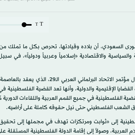
T
T
شورى السعودي، أن بلاده وقيادتها، تحرص بكل ما تملك من
السياسية والاقتصادية «إسلامياً وعربياً ودولياً»، في سبي
وأوضح آل الشيخ، في كلمة ألقاها أول من أمس في أعمال مؤتمر الاتحاد البرلماني العربي الـ9
 القضايا الإقليمية والدولية، وأنها تعد القضية الفلسطينية ف
لقضية الفلسطينية في جميع القمم العربية واللقاءات الدورية ك
قوق الشعب الفلسطيني حتى نيل حقوقه كاملة على أراضيه.
لفلسطينية إلى «ثوابت ومرتكزات تهدف في مجملها إلى تحقيق
ام العربية، وصولاً إلى إقامة الدولة الفلسطينية المستقلة ع