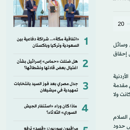
20
1
«اتفاقية مكة»... شراكة دفاعية بين
 وسائل
السعودية وتركيا وباكستان
ل إحقاق
2
هل ضللت «حماس» إسرائيل بشأن
اغتيال بعض قادتها ونشطائها؟
2، الذي يعقد بالعاصمة الأردنية
3
جدل مصري بعد فوز السيد بانتخابات
ي مقدمة
تمهيدية في ميشيغان
انت ولا
4
ماذا كان وراء «استنفار الجيش
السوري» الثلاثاء؟
 السلام
لى حدود
مراقبون سوريون: «قسد» ترفع