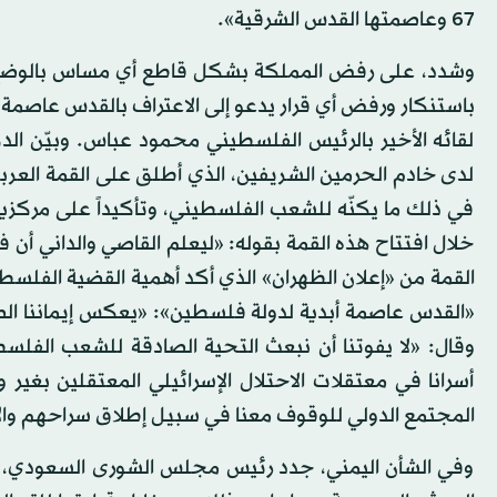
67 وعاصمتها القدس الشرقية».
وشدد، على رفض المملكة بشكل قاطع أي مساس بالوضع الت
باستنكار ورفض أي قرار يدعو إلى الاعتراف بالقدس عاصمة ل
لقائه الأخير بالرئيس الفلسطيني محمود عباس. وبيّن الد
لدى خادم الحرمين الشريفين، الذي أطلق على القمة العربي
في ذلك ما يكنّه للشعب الفلسطيني، وتأكيداً على مركزية ا
خلال افتتاح هذه القمة بقوله: «ليعلم القاصي والداني 
القمة من «إعلان الظهران» الذي أكد أهمية القضية الفلسطين
«القدس عاصمة أبدية لدولة فلسطين»: «يعكس إيماننا الصاد
وقال: «لا يفوتنا أن نبعث التحية الصادقة للشعب الفلسط
أسرانا في معتقلات الاحتلال الإسرائيلي المعتقلين بغي
المجتمع الدولي للوقوف معنا في سبيل إطلاق سراحهم وال
وفي الشأن اليمني، جدد رئيس مجلس الشورى السعودي، ت