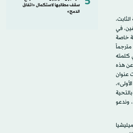
5
سقف مطالبها لاستكمال «اتفاق
الدمج»
لثابت،
فين، في
نة خاصة
مترجماً
ي كلمته
عن هذه
ت عنوان
لأولى»،
بالتحية
 وندعو
يليشيا