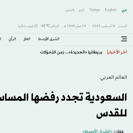
عربي
English
Türkçe
اردو
فارسى
السبت,
8 أغسطس 2026
-
24 صفَر 1448 هـ
الرياض
℃
43
غيوم متناثرة
الشرق الأوسط​
العالم
الرأي
ا
رئيس وزراء فرنسا السابق غابريال أتال يتقدّم بشكوى بش
آخر الأخبار
العالم العربي
السعودية تجدد رفضها المساس 
للقدس
عمّان:
«الشرق الأوسط»