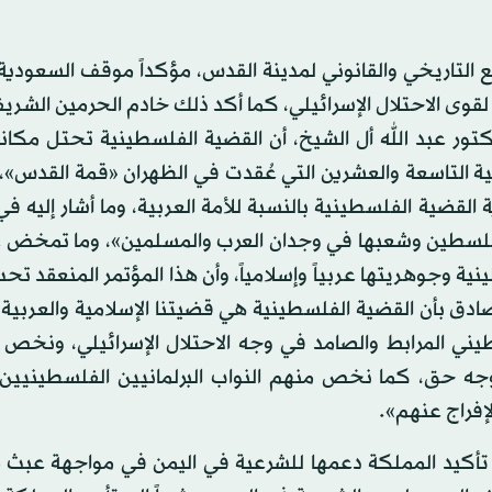
اريخي والقانوني لمدينة القدس، مؤكداً موقف السعودية ا
قوى الاحتلال الإسرائيلي، كما أكد ذلك خادم الحرمين الشري
كتور عبد الله أل الشيخ، أن القضية الفلسطينية تحتل مكا
ة التاسعة والعشرين التي عُقدت في الظهران «قمة القدس»، 
لقضية الفلسطينية بالنسبة للأمة العربية، وما أشار إليه ف
أن فلسطين وشعبها في وجدان العرب والمسلمين»، وما تمخض 
ية وجوهريتها عربياً وإسلامياً، وأن هذا المؤتمر المنعقد تح
ق بأن القضية الفلسطينية هي قضيتنا الإسلامية والعربية ا
يني المرابط والصامد في وجه الاحتلال الإسرائيلي، ونخص 
ر وجه حق، كما نخص منهم النواب البرلمانيين الفلسطينيين،
إفراج عنهم».
أكيد المملكة دعمها للشرعية في اليمن في مواجهة عبث م