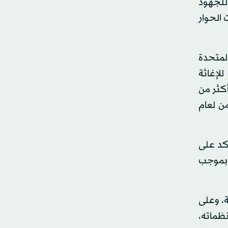
 للجهود
 الحوار
لمتحدة
للإغاثة
تاريخ الأمم المتحدة لمساعدة الشعب اليمني، حيث بلغ إجمالي ما قدمته السعودية لليمن منذ عام 2014 أكثر من
من لعام
كد على
ك بموجب
ة، وعلى
ظماته،