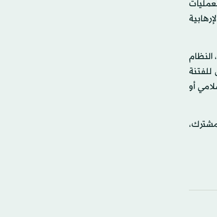
عمليات
إرهابية
 النظام
 للفتنة
لامي أو
لمشترك،