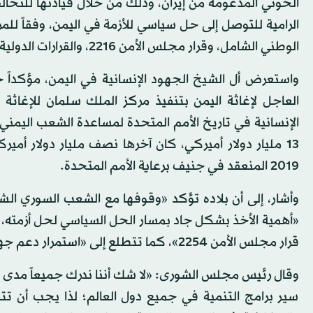
الحوثي المدعومة من إيران، وذلك من خلال قيادتها للتحالف
الرامية للتوصل إلى حل سياسي للأزمة في اليمن، وفقاً للمر
الوطني الشامل، وقرار مجلس الأمن 2216، والقرارات الدولية ذات الصلة؛ وذلك للوصول إلى تسوية شاملة في اليمن.
واستعرض أل الشيخ الجهود الإنسانية في اليمن، مؤكداً
العاجل لإغاثة اليمن بتنفيذ مركز الملك سلمان للإغاثة و
13 مليار دولار أميركي، كان آخرها نصف مليار دولار أم
2019 المنعقد في جنيف برعاية الأمم المتحدة.
وأشار، إلى أن بلاده تؤكد «وقوفها مع الشعب السوري ال
«أهمية الأخذ بشكل جاد بمسار الحل السياسي لحل أزمته، ب
قرار مجلس الأمن 2254»، كما تتطلع إلى «استمرار دعم جهود المبعوث الأممي».
وقال رئيس مجلس الشورى: «لا شك أننا ندرك جميعاً مدى خطر
سير برامج التنمية في جميع دول العالم؛ لذا يجب أن 