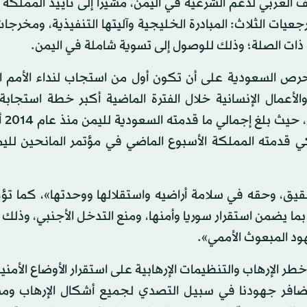
 العربي لدعم الشرعية في اليمن، مشيراً إلى تأييد المملكة
جعيات الثلاث: المبادرة الخليجية وآليتها التنفيذية، ومخرجات
 حرص السعودية على أن تكون أول من استجاب لنداء الأمم ا
الأعمال الإنسانية خلال الفترة الماضية أكبر خطة استجابة 
الإنسانية في 
يركي قدمته المملكة الأسبوع الماضي في مؤتمر المانحين للي
شقيق، وحقه في سلامة أراضيه واستقلالها ووحدتها»، كما تؤ
ما يضمن استقرار سوريا وأمنها، ومنع التدخل الأجنبي، وذل
 الإرهاب والتنظيمات الإرهابية على استقرار الأوضاع الأمني
تتضافر جهودنا في سبيل التصدي لجميع أشكال الإرهاب ومن