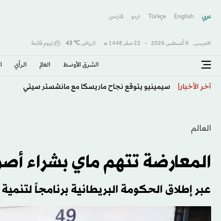
عربي
English
Türkçe
اردو
فارسى
الخميس,
6 أغسطس 2026
-
22 صفَر 1448 هـ
الرياض
℃
43
غيوم قاتمة
الشرق الأوسط​
العالم
الرأي
ا
دييغو فورلان مدرباً جديداً لمنتخب الأوروغواي
آخر الأخبار
العالم
المعارضة تتهم ماي بشراء أص
عبر إطلاق الحكومة البريطانية برنامجاً لتنمية