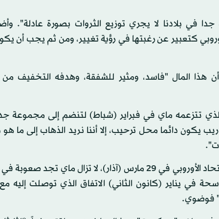
ا في بلادنا لا يجري توزيع الثروات بصورة عادلة". وأض
وروبي كتعبير عن رغبتها في رؤية تغيير، ومن ثم يجب أن يك
أن هذا المال "فاسد، ومثير للشفقة، وهدفه التخفيف من
 الذي تتزعمه ماي في فبراير (شباط) لتنضم إلى مجموعة جد
ريب يكون دائما محل ترحيب، إلا أننا نريد الذهاب إلى ما هو و
ت".
تجدر الإشارة إلى أنه مع اقتراب موعد خروج بريطانيا من الاتحاد الأوروبي في 29 مارس (آذار)، لا تزال ماي 
ة في يناير (كانون الثاني) الاتفاق الذي توصلت إليه مع ا
ت" فوضوي.