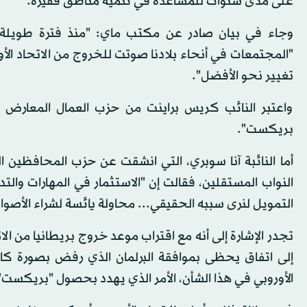
على مدى سنوات للمساعدة في تنمية مناطق فقيرة.
وجاء في بيان صادر عن مكتب ماي: "منذ فترة طويلة جد
"المجتمعات في أنحاء بلادنا صوتت للخروج من الاتحاد الأ
تغيير نحو الأفضل".
واعتبر النائب كريس براينت من حزب العمال المعارض 
بريكست".
أما النائبة آنا سوبري، التي انشقت عن حزب المحافظين
النواب المستقلين، فقالت إن "الاستثمار في المهارات والتد
التمويل لنرى سببه الحقيقي... محاولة يائسة لشراء الأصوا
إلى اتفاق يحظى بموافقة البرلمان الذي رفض بصورة كاسح
الأوروبي في هذا الشأن، الأمر الذي يهدد بحصول "بريكس