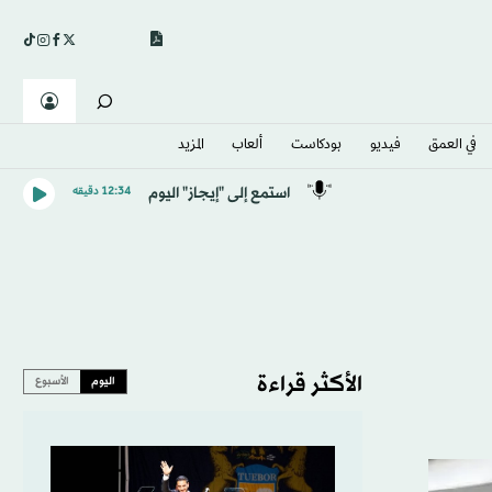
في العمق
فيديو
بودكاست
ألعاب
المزيد
استمع إلى "إيجاز" اليوم
12:34 دقيقه
الأكثر قراءة
اليوم
الأسبوع