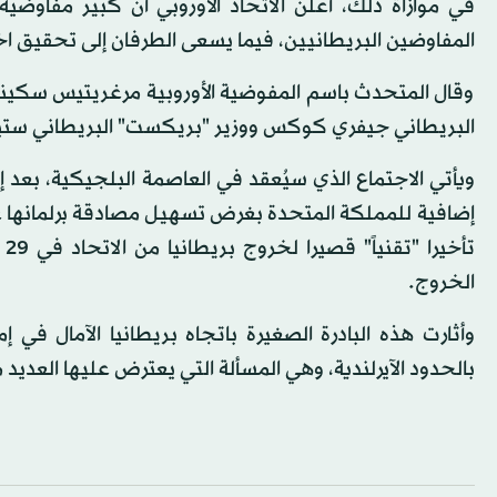
في موازاة ذلك، أعلن الاتحاد الأوروبي أن كبير مفاوضي
المفاوضين البريطانيين، فيما يسعى الطرفان إلى تحقيق اخت
وقال المتحدث باسم المفوضية الأوروبية مرغريتيس سكينا
البريطاني جيفري كوكس ووزير "بريكست" البريطاني ستي
ويأتي الاجتماع الذي سيُعقد في العاصمة البلجيكية، بعد إع
إضافية للمملكة المتحدة بغرض تسهيل مصادقة برلمانها على 
تأ
الخروج.
وأثارت هذه البادرة الصغيرة باتجاه بريطانيا الآمال ف
بالحدود الآيرلندية، وهي المسألة التي يعترض عليها العديد 