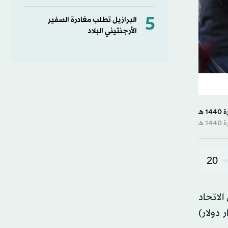
5
البرازيل تطلب مغادرة السفير
الأرجنتيني البلاد
20
الاتحاد
م (الاثنين) عن برنامج تمويل مقداره 1.6 مليار جنيه استرليني (2.1 مليار دولار)