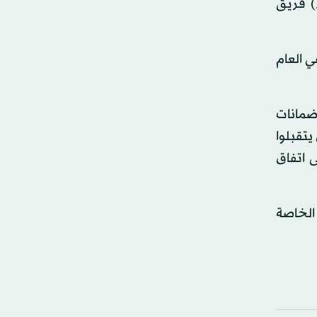
) فريق
 العام
 ضمانات
يتقبلوا
مية على اتفاق
الخاصة