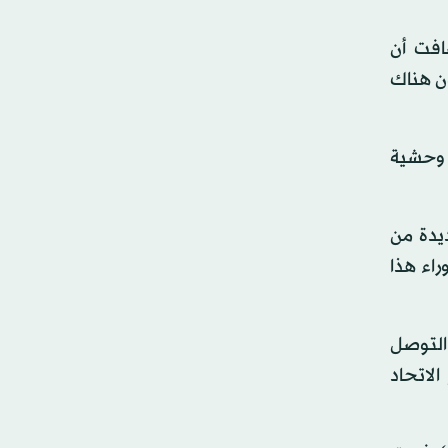
افت أن
ون هناك
 وحشية
يدة من
راء هذا
تجد صعوبة في التوصل
لاتحاد