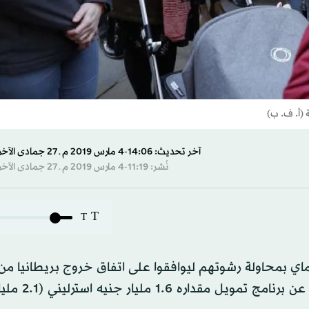
 (أ. ف. ب)
آخر تحديث: 14:06-4 مارس 2019 م ـ 27 جمادى الآخرة 1440 هـ
نُشر: 11:19-4 مارس 2019 م ـ 27 جمادى الآخرة 1440 هـ
T
T
ماي بمحاولة رشوتهم ليوافقوا على اتفاق خروج بريطانيا من 
الأوروبي "بريكست". فقد أعلنت الحكومة اليو