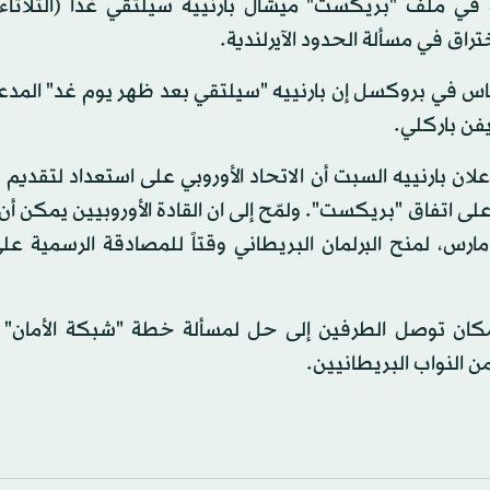
ه في ملف "بريكست" ميشال بارنييه سيلتقي غداً (الثلاثاء
راق في مسألة الحدود الآيرلندية.
س في بروكسل إن بارنييه "سيلتقي بعد ظهر يوم غد" المدعي
فن باركلي.
لان بارنييه السبت أن الاتحاد الأوروبي على استعداد لتقديم
اتفاق "بريكست". ولمّح إلى ان القادة الأوروبيين يمكن أن 
خيرا "تقنياً" قصيرا لخروج بريطانيا من الاتحاد في 29 مارس، لمنح البرلمان البريطاني وقتاً للمصادقة الرس
ي إمكان توصل الطرفين إلى حل لمسألة خطة "شبكة الأمان" 
من النواب البريطانيين.