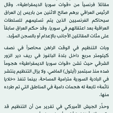
مقاتلاً فرنسياً من «قوات سوريا الديمقراطية». وقال
الرئيس العراقي برهم صالح الاثنين من باريس إن العراق
سيحاكم الفرنسيين الذين يتم تسليمهم للسلطات
العراقية بعد اعتقالهم في سوريا. وقد حكم العراق سابقاً
على مئات المقاتلين الأجانب بالإعدام أو بالسجن المؤبد.
وبات التنظيم في الوقت الراهن محاصراً في نصف
كيلومتر مربع داخل بلدة الباغوز في ريف دير الزور
الشرقي حيث تشن «قوات سوريا الديمقراطية» هجوماً
ضده منذ سبتمبر (أيلول) الماضي، ولا يزال التنظيم ينتشر
في البادية السورية مترامية المساحة، بينما تنفذ «خلايا
نائمة» تابعة له هجمات دامية في المناطق التي تم طرده
منها.
وحذّر الجيش الأميركي في تقرير من أن التنظيم قد