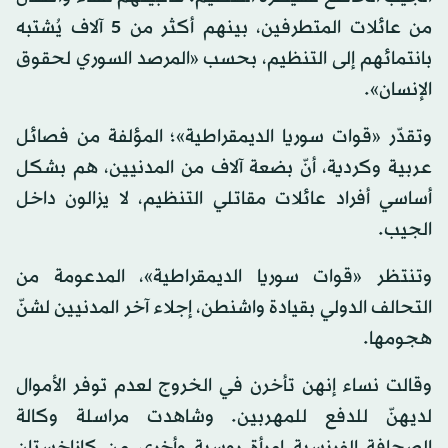
من عائلات المتطرفين، بينهم أكثر من 5 آلاف يُشتبه
بانتمائهم إلى التنظيم، بحسب «المرصد السوري لحقوق
الإنسان».
وتقدّر «قوات سوريا الديمقراطية»؛ المؤلفة من فصائل
عربية وكردية، أنّ بضعة آلاف من المدنيين، هم بشكل
أساسي أفراد عائلات مقاتلي التنظيم، لا يزالون داخل
الجيب.
وتنتظر «قوات سوريا الديمقراطية»، المدعومة من
التحالف الدولي بقيادة واشنطن، إجلاء آخر المدنيين لشنّ
هجومها.
وقالت نساء إنهن تأخرن في الخروج لعدم توفر الأموال
لديهنّ للدفع للمهربين. وشاهدت مراسلة وكالة
الصحافة الفرنسية امرأة روسية وأخرى من كازاخستان