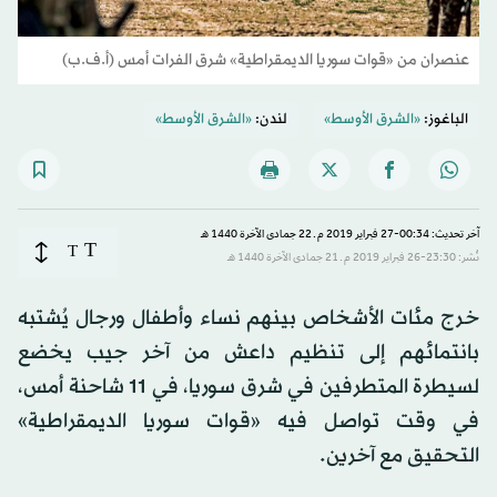
عنصران من «قوات سوريا الديمقراطية» شرق الفرات أمس (أ.ف.ب)
الباغوز:
«الشرق الأوسط»
لندن:
«الشرق الأوسط»
آخر تحديث: 00:34-27 فبراير 2019 م ـ 22 جمادى الآخرة 1440 هـ
T
T
نُشر: 23:30-26 فبراير 2019 م ـ 21 جمادى الآخرة 1440 هـ
خرج مئات الأشخاص بينهم نساء وأطفال ورجال يُشتبه
بانتمائهم إلى تنظيم داعش من آخر جيب يخضع
لسيطرة المتطرفين في شرق سوريا، في 11 شاحنة أمس،
في وقت تواصل فيه «قوات سوريا الديمقراطية»
التحقيق مع آخرين.