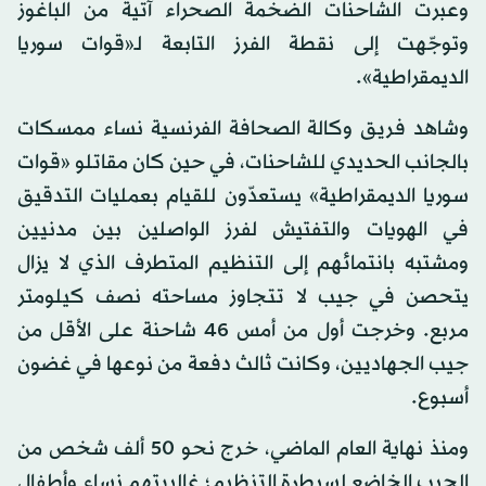
وعبرت الشاحنات الضخمة الصحراء آتية من الباغوز
وتوجّهت إلى نقطة الفرز التابعة لـ«قوات سوريا
الديمقراطية».
وشاهد فريق وكالة الصحافة الفرنسية نساء ممسكات
بالجانب الحديدي للشاحنات، في حين كان مقاتلو «قوات
سوريا الديمقراطية» يستعدّون للقيام بعمليات التدقيق
في الهويات والتفتيش لفرز الواصلين بين مدنيين
ومشتبه بانتمائهم إلى التنظيم المتطرف الذي لا يزال
يتحصن في جيب لا تتجاوز مساحته نصف كيلومتر
مربع. وخرجت أول من أمس 46 شاحنة على الأقل من
جيب الجهاديين، وكانت ثالث دفعة من نوعها في غضون
أسبوع.
ومنذ نهاية العام الماضي، خرج نحو 50 ألف شخص من
الجيب الخاضع لسيطرة التنظيم؛ غالبيتهم نساء وأطفال