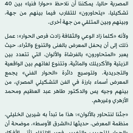
المصرية حاليا، يمكننا أن نلاحظ «حوارا فنيا» بين 40
تشكيليا، «يتحاورون» للتقارب فيما بينهم من جهة،
وبينهم وبين المتلقي من جهة أخرى.
ولأنه «كلما زاد الوعي والثقافة زادت فرص الحوار»؛ عمل
ذلك إلى أن يحفل المعرض بالغنى والتنوع والثراء، حيث
يعبر «المتحاورون» بالفرشاة والألوان، التي تتعدد بين
الزيتية والأكريلك والمائية، وتتنوع لغاتهم بين الواقعية
والتجريدية. ولتوسيع دائرة «الحوار الفني» يجمع
المعرض أسماء بارزة في الفن التشكيلي المصري، من
بينهم وجيه يس والدكتور طاهر عبد العظيم ومحمد
الأزهري وغيرهم.
«جئنا لنتحاور بالألوان»؛ هذا ما تبدأ به شيرين الخليلي،
منظمة المعرض، حديثها لـ«الشرق الأوسط»، موضحة أن
«الحوار للتجريب والتغيير، فعبر الالتقاء تأتي الأفكار