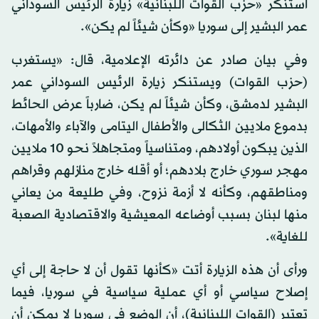
استنكر «حزب القوات اللبنانية» زيارة الرئيس السوداني
عمر البشير إلى سوريا «وكأن شيئاً لم يكن».
وفي بيان صادر عن دائرته الإعلامية، قال: «يستغرب
(حزب القوات) ويستنكر زيارة الرئيس السوداني عمر
البشير لدمشق، وكأن شيئاً لم يكن، ضارباً عرض الحائط
بدموع ملايين الثكالى والأطفال اليتامى والآباء والأمهات،
الذين يبكون أولادهم، ومتناسياً ومتجاهلاً نحو 10 ملايين
مهجر سوري خارج بلادهم؛ أو أقله خارج منازلهم وقراهم
ومناطقهم، وكأنه لا أزمة نزوح، وفي طليعة من يعاني
منها لبنان بسبب أوضاعه المعيشية والاقتصادية الصعبة
للغاية».
ورأى أن هذه الزيارة أتت «كأنها تقول أن لا حاجة إلى أي
إصلاح سياسي أو أي عملية سياسية في سوريا، فيما
تعتبر (القوات اللبنانية)، أن الوضع في سوريا لا يمكن أن