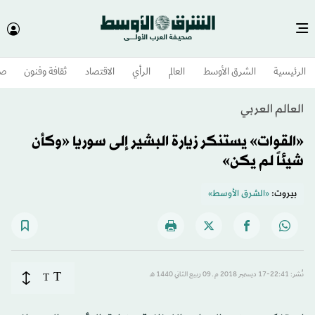
الرئيسية
الشرق الأوسط​
العالم
الرأي
الاقتصاد
ثقافة وفنون
صح
العالم العربي
«القوات» يستنكر زيارة البشير إلى سوريا «وكأن
شيئاً لم يكن»
بيروت:
«الشرق الأوسط»
T
نُشر: 22:41-17 ديسمبر 2018 م ـ 09 ربيع الثاني 1440 هـ
T