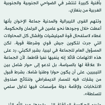
بأفنية كبيرة تنتشر في الضواحي الجنوبية والجنوبية
الغربية من بنغازي.
وتتهم القوى الليبرالية والمدنية جماعة الإخوان بأنها
أعطت خلال وجودها نحو عامين في البرلمان والحكومة،
غطاء لاستفحال قوة الميليشيات وإفشال كل المحاولات
التي جرت لتكوين جيش قوي وشرطة قوية. لكن
المسؤول العام للجماعة في ليبيا، بشير الكبتي، رد على
هذه الاتهامات قائلا إنه ينفيها نفيا قاطعا، لأن الجماعة
«لا علاقة لها بالسياسة، بل تدعو إلى حوار شامل بين
الليبيين، على أن يكون حوارا وطنيا شاملا، بشرط قبول
من يشارك فيه للمسار الديمقراطي ولنتائج صندوق
الانتخابات ولإقامة دولة مؤسسات فيها تداول سلمي
للسلطة».
وتبدو الحكومة المؤقتة التي يقودها عبد الله الثني،