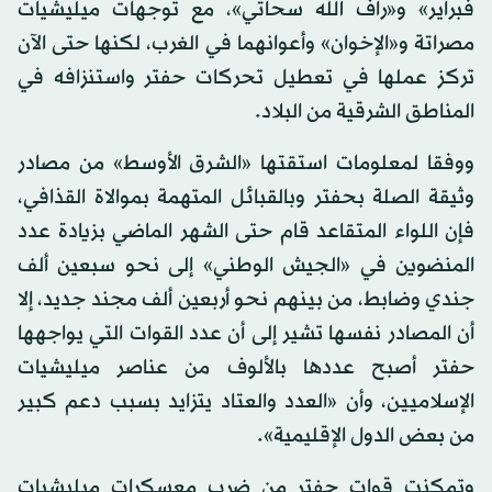
فبراير» و«راف الله سحاتي»، مع توجهات ميليشيات
مصراتة و«الإخوان» وأعوانهما في الغرب، لكنها حتى الآن
تركز عملها في تعطيل تحركات حفتر واستنزافه في
المناطق الشرقية من البلاد.
ووفقا لمعلومات استقتها «الشرق الأوسط» من مصادر
وثيقة الصلة بحفتر وبالقبائل المتهمة بموالاة القذافي،
فإن اللواء المتقاعد قام حتى الشهر الماضي بزيادة عدد
المنضوين في «الجيش الوطني» إلى نحو سبعين ألف
جندي وضابط، من بينهم نحو أربعين ألف مجند جديد، إلا
أن المصادر نفسها تشير إلى أن عدد القوات التي يواجهها
حفتر أصبح عددها بالألوف من عناصر ميليشيات
الإسلاميين، وأن «العدد والعتاد يتزايد بسبب دعم كبير
من بعض الدول الإقليمية».
وتمكنت قوات حفتر من ضرب معسكرات ميليشيات