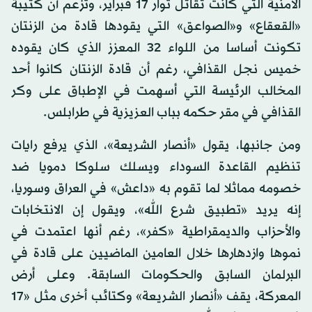
الأمنية التي كانت تقاتل ثوار 17 فبراير، وتزعم أن كتيبة
«القعقاع» و«الصواعق» التي يقودها قادة من الزنتان
تكونت أساسا من اللواء 32 المعزز الذي كان يقوده
خميس نجل القذافي، رغم أن قادة الزنتان كانوا أحد
المخالب الرئيسة التي أسهمت في الإطباق على وكر
القذافي في مقر حكمه بباب العزيزية في طرابلس.
ومن جانبها، يقول «أنصار الشريعة»، الذي يرفع رايات
تنظيم القاعدة السوداء ويسلك سلوكا دمويا ضد
خصومه مماثلا لما تقوم به «داعش» في العراق وسوريا،
إنه يريد «تطبيق شرع الله»، ويقول إن الانتخابات
والأحزاب والديمقراطية «كفر»، رغم أنها اعتمدت في
نموها وازدهارها خلال العامين الماضيين على قادة في
البرلمان السابق والحكومات السابقة. وعلى أرض
المعركة، يقف «أنصار الشريعة» وكتائب أخرى مثل «17