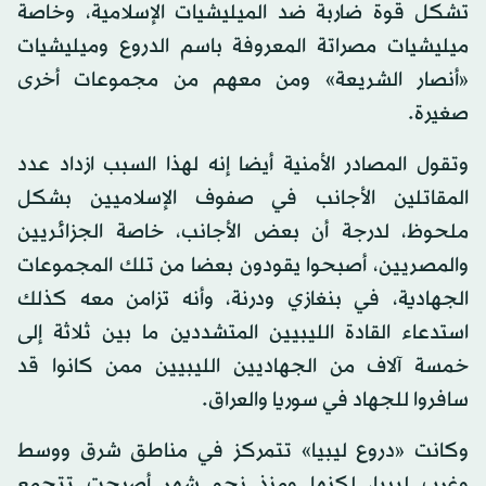
تشكل قوة ضاربة ضد الميليشيات الإسلامية، وخاصة
ميليشيات مصراتة المعروفة باسم الدروع وميليشيات
«أنصار الشريعة» ومن معهم من مجموعات أخرى
صغيرة.
وتقول المصادر الأمنية أيضا إنه لهذا السبب ازداد عدد
المقاتلين الأجانب في صفوف الإسلاميين بشكل
ملحوظ، لدرجة أن بعض الأجانب، خاصة الجزائريين
والمصريين، أصبحوا يقودون بعضا من تلك المجموعات
الجهادية، في بنغازي ودرنة، وأنه تزامن معه كذلك
استدعاء القادة الليبيين المتشددين ما بين ثلاثة إلى
خمسة آلاف من الجهاديين الليبيين ممن كانوا قد
سافروا للجهاد في سوريا والعراق.
وكانت «دروع ليبيا» تتمركز في مناطق شرق ووسط
وغرب ليبيا، لكنها ومنذ نحو شهر أصبحت تتجمع