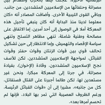
البرلمانية الأخيرة، عجلت أيضا بالحرب والصدام بين
مصراتة وحلفائها من الإسلاميين المتشددين، من جانب،
وباقي القوى الليبية الأخرى. وأضافت المصادر أنه «كان
معلوما لدينا منذ البداية أنه كان ينبغي تأجيل هذه
المعركة أملا في الوصول إلى أحد أمرين، إما الاتفاق على
مصالحة وطنية شاملة، تنهي مظاهر التسلح وتنهي
سياسة الإقصاء والتهميش، وإما الانتظار إلى حين تشكيل
تحالف قوي بين قوات الزنتان وقوات حفتر وقوات
القبائل، لمواجهة الإسلاميين المتشددين، لكن للأسف
نجح الإسلاميون المتشددون، وقادة (الإخوان)، بقيادة
مصراتة، في جرنا إلى المعركة مبكرا، ونحن غير
مستعدين لها، لكن طالما أجبرنا على القتال فسنقاتل،
كل من جانبه»، مشيرا إلى أن «قوات القبائل الرئيسة،
ورغم الظروف العصيبة التي تمر بها البلاد، فإنها لم
تحسم أمرها بعد».