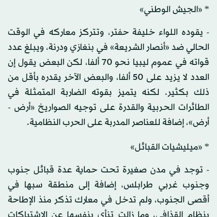
* «الجيش الوطني»
- يقوده اللواء خليفة حفتر، وتتركز معاركه في الوقت
الحالي ضد «أنصار الشريعة» في بنغازي ودرنة، ويبلغ عدد
قواته في عموم ليبيا نحو 70 ألفا، لكن البعض يقول إن
العدد لا يزيد على 50 ألفا، والبعض الآخر يقدره بأقل من
ذلك بكثير. لكنه يتميز بقوته الضاربة المتمثلة في
الطائرات الحربية والقدرة على توجيه الصواريخ «أرض -
أرض»، إضافة للعناصر المدربة على الحرب النظامية.
* «ميليشيات القبائل»
- توجد في مدن صغيرة تحت حماية عدة قبائل جنوب
وجنوب غربي طرابلس، إضافة إلى منطقة سبها في
أقصى الجنوب، ولم تدخل في معارك تذكر منذ الإطاحة
بنظام القذافي، وما زالت تنأي بنفسها عن الاشتباكات