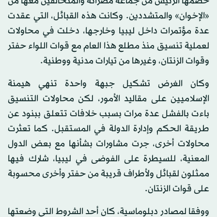
خصمها الرئيس من جماعة مصراتة والمتحالفين معها من
«الإخوان» والمتشددين. وكانت هذه القبائل، التي عقدت
عدة مؤتمرات داخل ليبيا وخارجها، دخلت في محاولات
لعملية تنسيق منذ مطلع هذا العام مع قوات اللواء حفتر
وقوات الزنتان، وغيرها من تيارات مدنية ووطنية.
وكان الغرض تشكيل جبهة واحدة تنهي هيمنة
الإسلاميين على مقاليد الأمور، لكن محاولات التنسيق
باءت بالفشل عدة مرات بسبب خلافات تتعلق ببنود عن
طريقة الحكم وإدارة الدولة في المستقبل. كما تعثرت
محاولات أخرى، جرت مشاورات بشأنها مع بعض الدول
المعنية، للسيطرة على الفوضى في ليبيا، شارك فيها
ممثلون لقبائل ولأطراف قريبة من حفتر وأخرى محسوبة
على قوات الزنتان.
ووفقا لمصادر دبلوماسية، كان أحد الشروط التي وضعتها