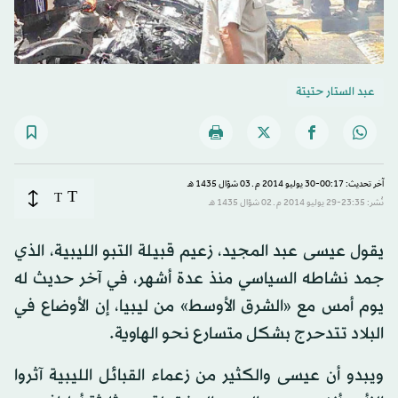
عبد الستار حتيتة
آخر تحديث: 00:17-30 يوليو 2014 م ـ 03 شوّال 1435 هـ
T
T
نُشر: 23:35-29 يوليو 2014 م ـ 02 شوّال 1435 هـ
يقول عيسى عبد المجيد، زعيم قبيلة التبو الليبية، الذي
جمد نشاطه السياسي منذ عدة أشهر، في آخر حديث له
يوم أمس مع «الشرق الأوسط» من ليبيا، إن الأوضاع في
البلاد تتدحرج بشكل متسارع نحو الهاوية.
ويبدو أن عيسى والكثير من زعماء القبائل الليبية آثروا