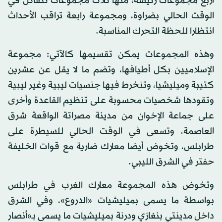
أربع مجموعات رئيسة، منها ثلاث مجموعات تتقاتل في
الوقت الحالي بضراوة، ومجموعة رابعة تراقب الأحداث
انتظارا للحظة التحرك المناسبة.
وهذه المجموعات يمكن تقسيمها كالآتي: مجموعة
الإسلاميين بكل أطيافها، وتضم ما لا يقل عن عشرين
كتيبة وميليشيا، وتنخرط فيها جنسيات ليبية وغير ليبية
وتقودها شخصيات محسوبة على تنظيم القاعدة وأخرى
على جماعة الإخوان من مدينة مصراتة الواقعة شرق
العاصمة، وتسعى في الوقت الحالي للسيطرة على
طرابلس، وتخوض أيضا معارك ضارية مع قوات الخليفة
حفتر في الشرق الليبي.
وتخوض هذه المجموعة معارك الغرب في طرابلس
بواسطة ما يسمى بميليشيات «الدروع»، وفي الشرق
داخل مدينتي بنغازي ودرنة بميليشيات ما يسمى بـ«أنصار