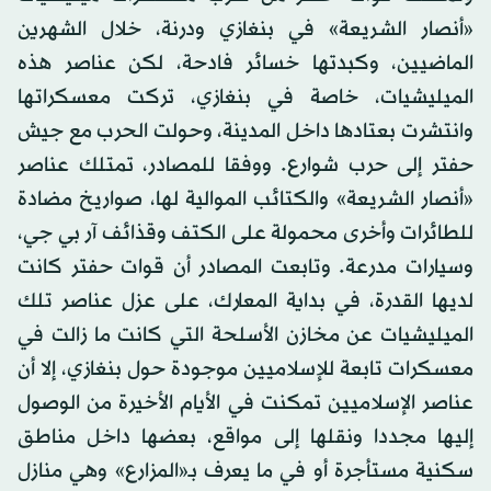
«أنصار الشريعة» في بنغازي ودرنة، خلال الشهرين
الماضيين، وكبدتها خسائر فادحة، لكن عناصر هذه
الميليشيات، خاصة في بنغازي، تركت معسكراتها
وانتشرت بعتادها داخل المدينة، وحولت الحرب مع جيش
حفتر إلى حرب شوارع. ووفقا للمصادر، تمتلك عناصر
«أنصار الشريعة» والكتائب الموالية لها، صواريخ مضادة
للطائرات وأخرى محمولة على الكتف وقذائف آر بي جي،
وسيارات مدرعة. وتابعت المصادر أن قوات حفتر كانت
لديها القدرة، في بداية المعارك، على عزل عناصر تلك
الميليشيات عن مخازن الأسلحة التي كانت ما زالت في
معسكرات تابعة للإسلاميين موجودة حول بنغازي، إلا أن
عناصر الإسلاميين تمكنت في الأيام الأخيرة من الوصول
إليها مجددا ونقلها إلى مواقع، بعضها داخل مناطق
سكنية مستأجرة أو في ما يعرف بـ«المزارع» وهي منازل