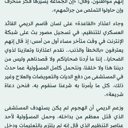
إنهم مواطنون، وقال: «إن الجماعة يسيرها فكر منحرف
وإن حاولوا التملص من جرائمهم».
وجاء اعتذار «القاعدة» على لسان قاسم الريمي القائد
العسكري للتنظيم، في تسجيل مصور بث على شبكة
الإنترنت في وقت متأخر مساء أول من أمس؛ إذ قال إنهم
يعترفون «بالخطأ والذنب.. نقدم اعتذارنا وتعازينا لذوي
الضحايا.. إننا ما أردنا ضحاياكم ولا قصدناهم وليس من
ديننا هذا ولا خلقنا، ونتحمل كامل المسؤولية عما حدث
في المستشفى من دفع الديات والتعويضات والعلاج وغير
ذلك. كل ما يأمرنا به شرعنا سنقوم به، فنحن دعاة
شريعة».
وزعم الريمي أن الهجوم لم يكن يستهدف المستشفى
الذي قتل معظم من بداخله، وحمل المسؤولية لأحد
عناصر التنظيم الذي قال إنه لم يلتزم بالتعليمات ودخل